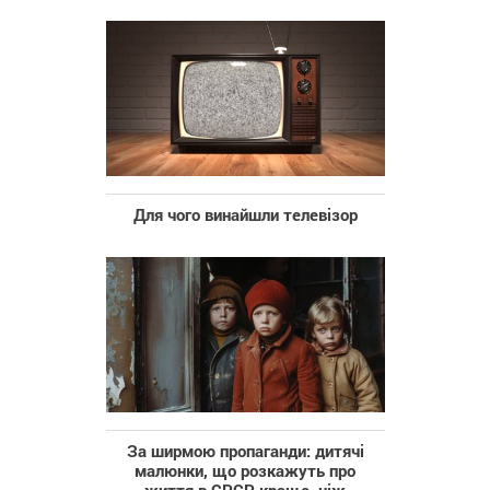
Для чого винайшли телевізор
За ширмою пропаганди: дитячі
малюнки, що розкажуть про
життя в СРСР краще, ніж