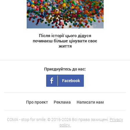
3 537
Після історії цього дідуся
починаєш більше цінувати своє
життя
Приєднуйтесь до нас:
Facebook
Про проект
Реклама
Написати нам
COMA - stop for smile. © 2015-2026 Всі права захищені.
Privacy
policy.