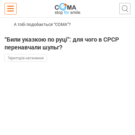
А тобі подобається “COMA”?
“Били указкою по руці”: для чого в СРСР
перенавчали шульг?
Територія натхнення