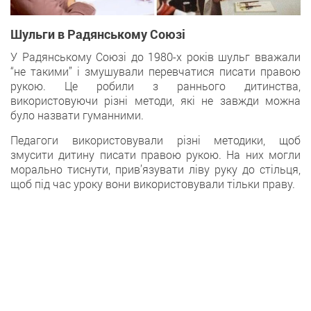
Шульги в Радянському Союзі
У Радянському Союзі до 1980-х років шульг вважали
“не такими” і змушували перевчатися писати правою
рукою. Це робили з раннього дитинства,
використовуючи різні методи, які не завжди можна
було назвати гуманними.
Педагоги використовували різні методики, щоб
змусити дитину писати правою рукою. На них могли
морально тиснути, прив’язувати ліву руку до стільця,
щоб під час уроку вони використовували тільки праву.