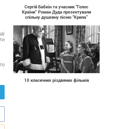
Cергій Бабкін та учасник “Голос
Країни” Роман Дуда презентували
спільну душевну пісню “Крила”
ді
ти
сто
835
10 класичних різдвяних фільмів