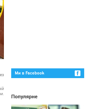
Ми в Facebook
рез
ій
и.
Популярне