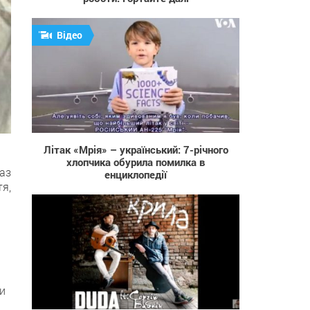
Відео
344
Літак «Мрія» – український: 7-річного
хлопчика обурила помилка в
аз
енциклопедії
я,
ли
402