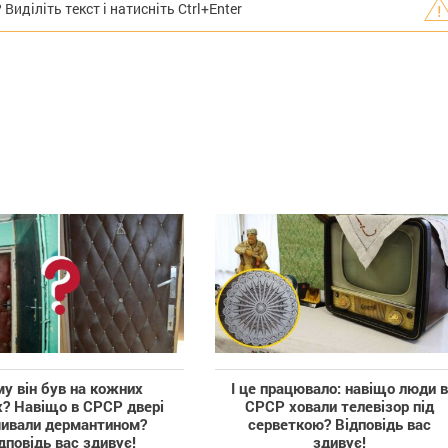
иділіть текст і натисніть Ctrl+Enter
у він був на кожних
І це працювало: навіщо люди в
х? Навіщо в СРСР двері
СРСР ховали телевізор під
ивали дермантином?
серветкою? Відповідь вас
дповідь вас здивує!
здивує!