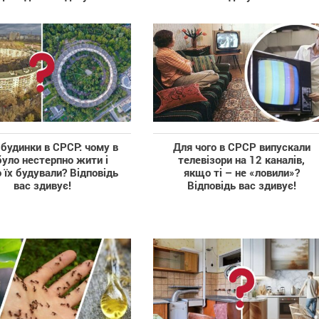
 будинки в СРСР: чому в
Для чого в СРСР випускали
було нестерпно жити і
телевізори на 12 каналів,
 їх будували? Відповідь
якщо ті – не «ловили»?
вас здивує!
Відповідь вас здивує!