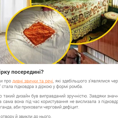
ірку посередині?
ти про
дивні звички та речі
, які здебільшого з’являлися че
” стала підковдра з діркою у формі ромба.
о такий дизайн був виправданий зручністю. Завдяки значн
а сама вона під час користування не вислизала з підковдр
ганда, аби приховати черговий дефіцит.
отвору й звикли до нього.