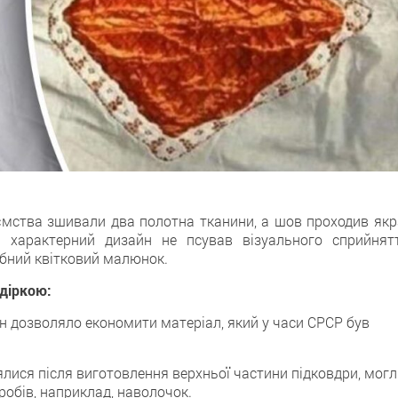
мства зшивали два полотна тканини, а шов проходив якр
 характерний дизайн не псував візуального сприйнятт
ібний квітковий малюнок.
 діркою:
 дозволяло економити матеріал, який у часи СРСР був
ялися після виготовлення верхньої частини підковдри, мог
обів, наприклад, наволочок.