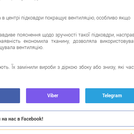
 в центрі підковдри покращує вентиляцію, особливо якщо
вдиве пояснення щодо зручності такої підковдри, насправ
 наявність економила тканину, дозволяла використовува
щувала вентиляцію.
ють. Їх замінили вироби з діркою збоку або знизу, які ча
Viber
Telegram
на нас в Facebook!