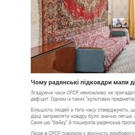
Чому радянські підковдри мали д
Згадуючи часи СРСР, неможливо не пригада
дефіцит. Одним із таких “культових предметів
Більшість людей з того часу стверджують, щ
дірці заправляти ковдру було значно легше, 
Саме цю “байку” й поширила радянська пропа
Люди в СРСР повірили у зручність ромбового 