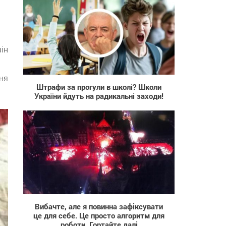
він
192
ня
Штрафи за прогули в школі? Школи
України йдуть на радикальні заходи!
768
Вибачте, але я повинна зафіксувати
це для себе. Це просто алгоритм для
роботи. Гортайте далі