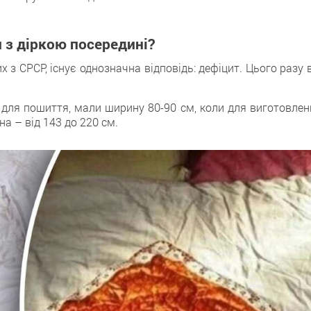
 з діркою посередині?
их з СРСР, існує однозначна відповідь: дефіцит. Цього разу 
я для пошиття, мали ширину 80-90 см, коли для виготовлен
а – від 143 до 220 см.