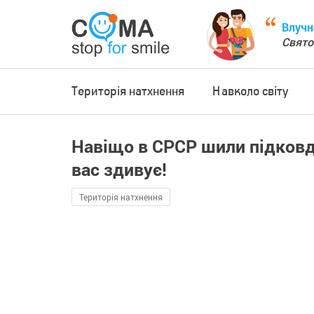
Влучн
Свято
Територія натхнення
Навколо світу
Навіщо в СРСР шили підковдр
вас здивує!
Територія натхнення