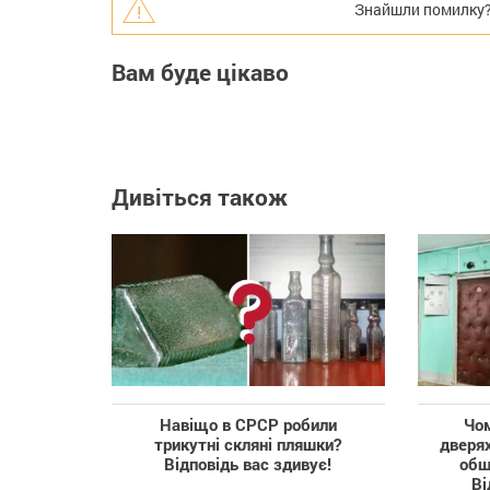
Знайшли помилку? В
Вам буде цікаво
Дивіться також
Навіщо в СРСР робили
Чом
трикутні скляні пляшки?
дверя
Відповідь вас здивує!
обш
Ві