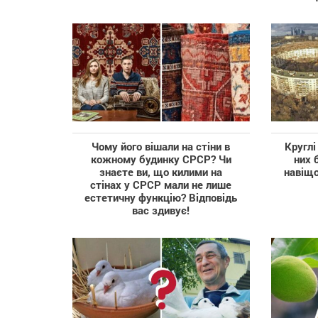
Чому його вішали на стіни в
Круглі
кожному будинку СРСР? Чи
них 
знаєте ви, що килими на
навіщо
стінах у СРСР мали не лише
естетичну функцію? Відповідь
вас здивує!