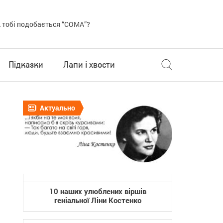
 тобі подобається “COMA”?
Підказки
Лапи і хвости
Актуально
10 наших улюблених віршів
геніальної Ліни Костенко