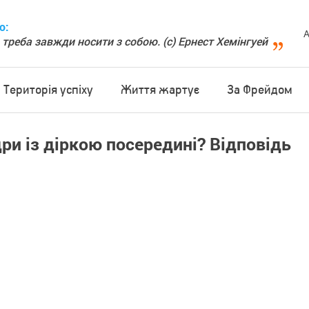
о:
А
 треба завжди носити з собою. (с) Ернест Хемінгуей
Територія успіху
Життя жартує
За Фрейдом
и із діркою посередині? Відповідь