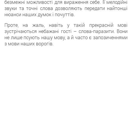
безмежні можливості для вираження себе. Її мелодійні
звуки та точні слова дозволяють передати найтонші
нюанси наших думок і почуттів.
Проте, на жаль, навіть у такій прекрасній мові
зустрічаються небажані гості – слова-паразити. Вони
не лише псують нашу мову, а й часто є запозиченнями
з мови наших ворогів.