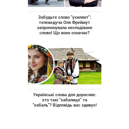
Забудьте слово “ухилянт”:
телеведуча Оля Фреймут
запропонувала несподіване
слово! Що воно означає?
Українські слова для дорослих:
хто такі “хабалиця” та
“хабаль”? Відповідь вас здивує!