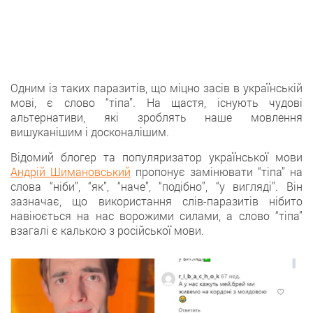
Одним із таких паразитів, що міцно засів в українській
мові, є слово “тіпа”. На щастя, існують чудові
альтернативи, які зроблять наше мовлення
вишуканішим і досконалішим.
Відомий блогер та популяризатор української мови
Андрій Шимановський
пропонує замінювати “тіпа” на
слова “ніби”, “як”, “наче”, “подібно”, “у вигляді”. Він
зазначає, що використання слів-паразитів нібито
навіюється на нас ворожими силами, а слово “тіпа”
взагалі є калькою з російської мови.