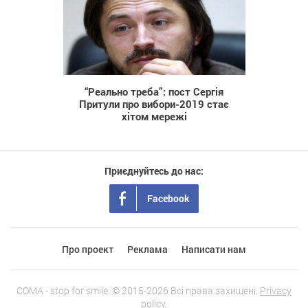
23 389
“Реально треба”: пост Сергія
Притули про вибори-2019 стає
хітом мережі
Приєднуйтесь до нас:
Facebook
Про проект
Реклама
Написати нам
COMA - stop for smile. © 2015-2026 Всі права захищені.
Privacy
policy.