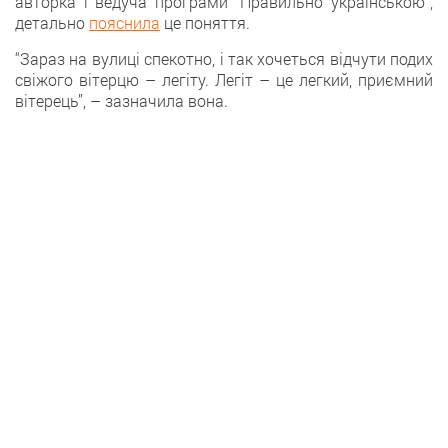
авторка і ведуча програми “Правильно українською”,
детально
пояснила
це поняття.
“Зараз на вулиці спекотно, і так хочеться відчути подих
свіжого вітерцю – легіту. Легіт – це легкий, приємний
вітерець”, – зазначила вона.