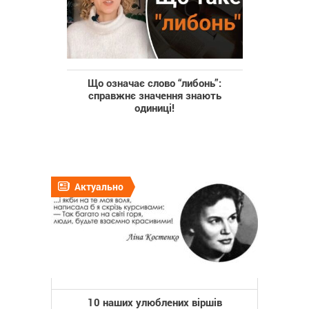
Що означає слово “либонь”:
справжнє значення знають
одиниці!
Актуально
10 наших улюблених віршів