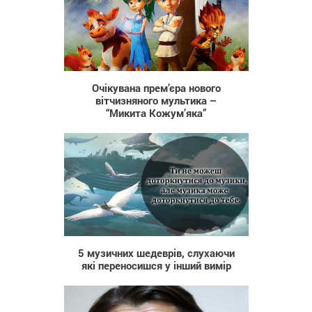
1 428
Очікувана прем’єра нового
вітчизняного мультика –
“Микита Кожум’яка”
1 719
5 музичних шедеврів, слухаючи
які переносишся у інший вимір