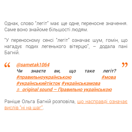
Однак, слово “легіт” має ще одне, переносне значення.
Саме воно знайоме більшості людям.
“У переносному сенсі “легіт” означає шум, гомін, що
нагадує подих легенького вітерцю”, – додала пані
Багній.
@sametak1064
Чи знаєте ви, що таке легіт?
#правильноукраїнською
#мова
#українськийтікток
#українськамова
♬ original sound – Правильно українською
Раніше Ольга Багній розповіла,
що насправді означає
вислів “ні на шаг”
.