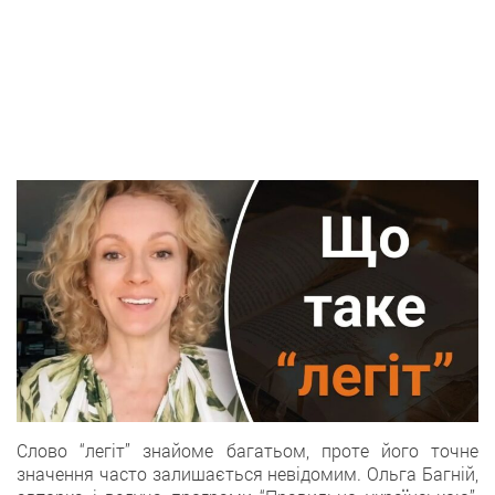
Слово “легіт” знайоме багатьом, проте його точне
значення часто залишається невідомим. Ольга Багній,