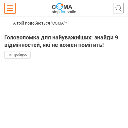
А тобі подобається “COMA”?
Головоломка для найуважніших: знайди 9
відмінностей, які не кожен помітить!
За Фрейдом