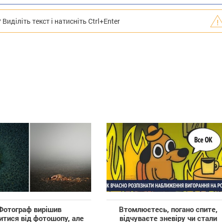
иділіть текст і натисніть Ctrl+Enter
Фотограф вирішив
Втомлюєтесь, погано спите,
итися від фотошопу, але
відчуваєте зневіру чи стали