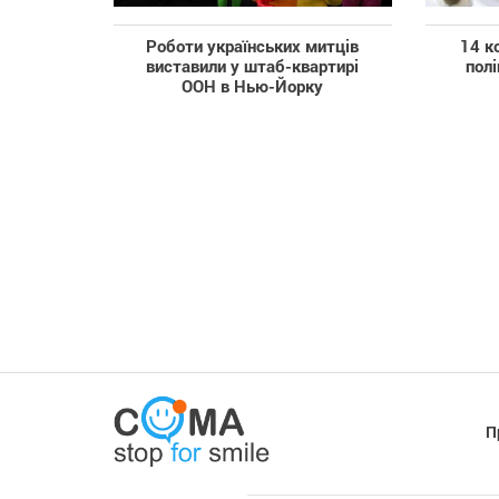
Роботи українських митців
14 к
виставили у штаб-квартирі
пол
ООН в Нью-Йорку
П