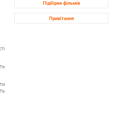
Підбірки фільмів
Привітання
ті
ть
ти
ть