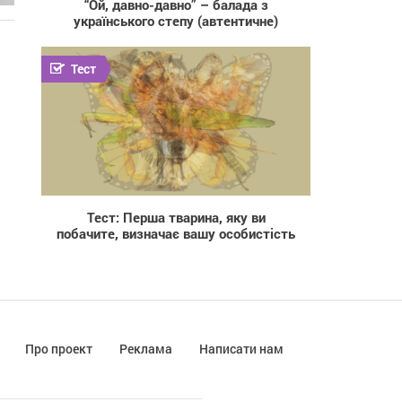
“Ой, давно-давно” – балада з
українського степу (автентичне)
Тест
116 654
Тест: Перша тварина, яку ви
побачите, визначає вашу особистість
Про проект
Реклама
Написати нам