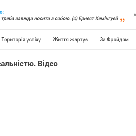
о:
А
 треба завжди носити з собою. (с) Ернест Хемінгуей
Територія успіху
Життя жартує
За Фрейдом
альністю. Відео