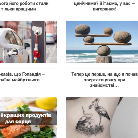
ього його роботи стали
цинічними? Вітаємо, у вас –
тільки кращими
вигорання!
оказів, що Голандія –
Тепер це перше, на що я почав
раїна майбутнього
звертати увагу при
знайомстві…