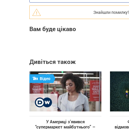
Знайшли помилку? В
Вам буде цікаво
Дивіться також
Відео
У Америці з’явився
“супермаркет майбутнього” –
відмов