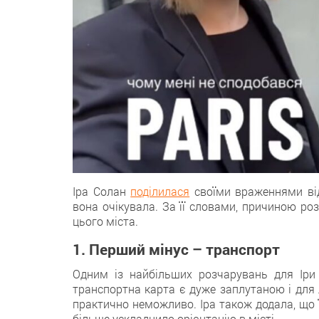
Іра Солан
поділилася
свoїми враженнями від
вона очікувала. За її словами, причиною роз
цього міста.
1. Перший мінус – транспорт
Одним із найбільших розчарувань для Іри
транспортна карта є дуже заплутаною і для 
практично неможливо. Іра також додала, що
більше ускладнило орієнтацію в місті.