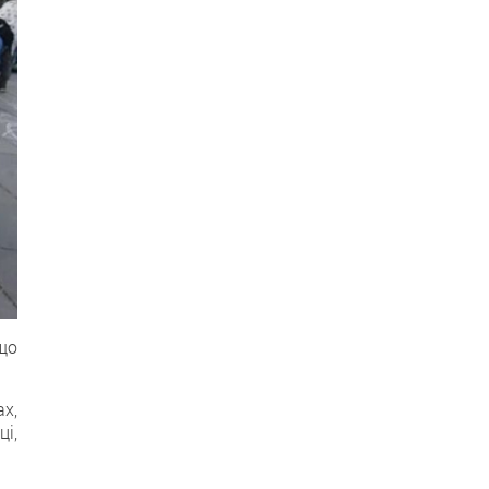
що
ах,
і,