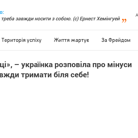
о:
А
 треба завжди носити з собою. (с) Ернест Хемінгуей
Територія успіху
Життя жартує
За Фрейдом
і», – українка розповіла про мінуси
вжди тримати біля себе!