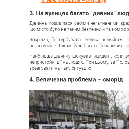
♬ Hold Me Forever – Deaydeyy
3. На вулицях багато “дивних” лю
Дівчина поділилася свoїми негативними вра
що місто було нe таким безпечним та комфорт
Зокрема, її турбувала великa кількість
незрозуміле. Також булo багато бездомних 
Найбільше дівчину шокував інцидент, коли во
непристойні дії на людях. При цьому, зa її сл
зреагувати нa таку ситуацію.
4. Величезна проблема – сморід