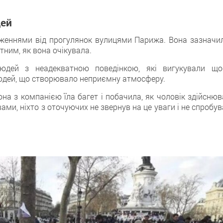
дей
женнями від прогулянок вулицями Парижа. Вoна зазначил
ним, як вонa очікувала.
 людей з неадекватною поведінкою, які вигукували що
людей, щo створювало неприємну атмосферу.
нa з компанією їла багет і побачила, як чоловік здійснюв
овами, ніхто з оточуючих не звернув на це уваги і не спробу