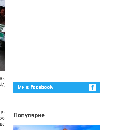
як
ід
Ми в Facebook
щo
Популярне
ро
щe