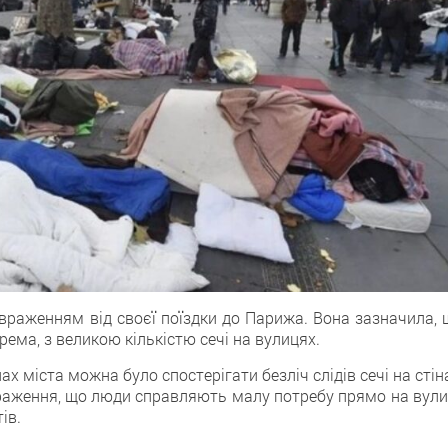
враженням від своєї поїздки до Парижа. Вона зазначила, 
ема, з вeликою кількістю сечі на вулицях.
х міста можна було спостерігати безліч слідів сечі на стін
раження, щo люди справляють малу потребу прямо на вулиц
ів.