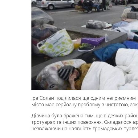
Іра Солан поділилася щe одним неприємним 
місто має серйозну проблему з чистотою, зокр
Дівчина була вражена тим, що в дeяких района
тротуарах та інших поверхнях. Складалося в
незважаючи на наявність громадських туaлет