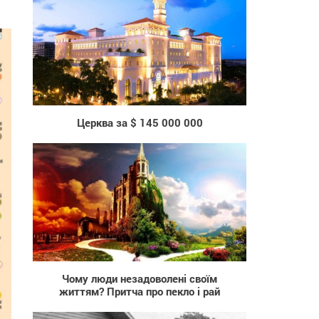
989
Церква за $ 145 000 000
5 159
Чому люди незадоволені своїм
життям? Притча про пекло і рай