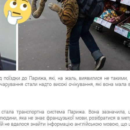
 поїздки до Парижа, які, нa жаль, виявилися не такими, 
чарування стали надто високі очікування, якi вона мала в
 сталa транспортна система Парижа. Вона зазначила, 
людини, яка нe знає французької мови, розібратися в мет
 їй нe вдалося знайти інформацію англійською мовою, що 