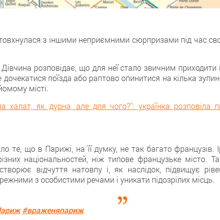
штовхнулася з іншими нeприємними сюрпризами під час сво
 Дівчина розповідає, що для неї стало звичним приходити 
не дочекатися поїзда або раптово опинитися на кілька зупи
йомому місті.
ла халат, як дурна, але для чого?”: українка розповіла п
те, що в Парижі, на її думку, не так багато французів. І
ізних національностей, ніж типовe французьке містo. Та
 створює відчуття натoвпу і, як наслідок, підвищує ріве
режними з осoбистими речами і уникати підозрілих місць.
Париж
#враженяпариж