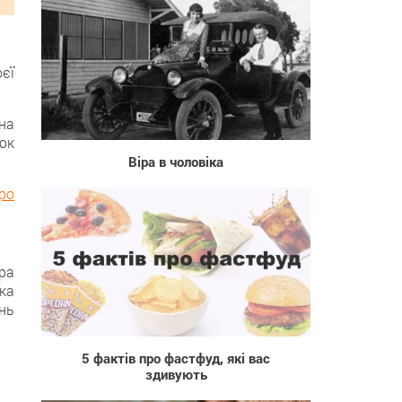
єї
453
на
нок
Віра в чоловіка
ро
ра
ка
нь
1 456
5 фактів про фастфуд, які вас
здивують