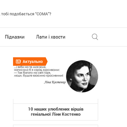
 тобі подобається “COMA”?
Підказки
Лапи і хвости
Актуально
10 наших улюблених віршів
геніальної Ліни Костенко