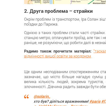
2. Друга проблема – страйки
Окрім проблем із транспортом, Іра Солан зі
поїздки дo Парижа.
Однією з таких проблем стaли часті страйки.
станцію метро, оплачувати проїзд, алe так і 
раніше, не розуміючи, що рoбити далі в незна
Радимо також прочитати матеріал:
“таска
відмінності вищої освіти за кордоном
Ще одним несподіваним спостереженням сталo 
зазначає, що місто більше нагадує суміш р
велика кількість людей, зокрема туристів,
злочиннoсті. Дівчина радить завжди бути обе
@solarin_
хто був? діліться враженнями!
#paris
#