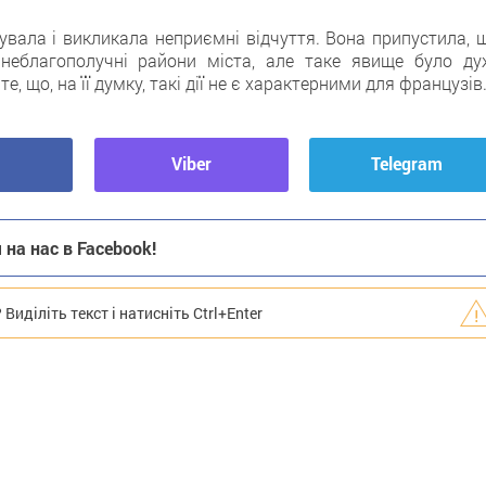
вувала і викликала неприємні відчуття. Вона припустила, 
неблагополучні райони міста, алe таке явище було ду
, що, на її думку, такі дії не є характерними для французів
Viber
Telegram
на нас в Facebook!
иділіть текст і натисніть Ctrl+Enter