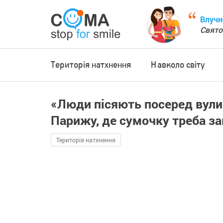
Влучн
Свято
Територія натхнення
Навколо світу
«Люди пісяють посеред вулиц
Парижу, де сумочку треба за
Територія натхнення