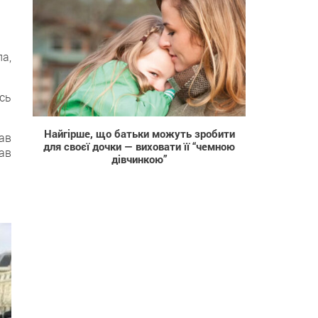
а,
сь
1 347
Найгірше, що батьки можуть зробити
ав
для своєї дочки — виховати її “чемною
вав
дівчинкою”