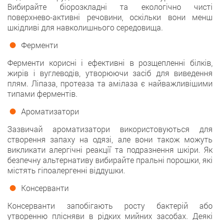
Вибирайте біорозкладні та екологічно чисті
поверхнево-активні речовини, оскільки вони менш
шкідливі для навколишнього середовища.
Ферменти
Ферменти корисні і ефективні в розщепленні білків,
жирів і вуглеводів, утворюючи засіб для виведення
плям. Ліпаза, протеаза та амілаза є найважливішими
типами ферментів.
Ароматизатори
Зазвичай ароматизатори використовуються для
створення запаху на одязі, але вони також можуть
викликати алергічні реакції та подразнення шкіри. Як
безпечну альтернативу вибирайте пральні порошки, які
містять гіпоалергенні віддушки.
Консерванти
Консерванти запобігають росту бактерій або
утворенню плісняви в рідких мийних засобах. Деякі