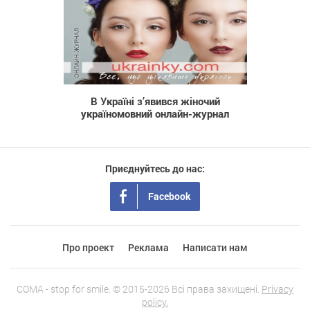
831
В Україні з’явився жіночий
україномовний онлайн-журнал
Приєднуйтесь до нас:
Facebook
Про проект
Реклама
Написати нам
COMA - stop for smile. © 2015-2026 Всі права захищені.
Privacy
policy.