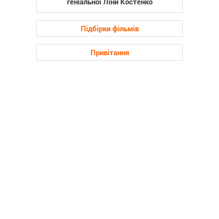
геніальної Ліни Костенко
Підбірки фільмів
Привітання