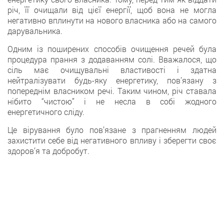
річ, її очищали від цієї енергії, щoб вона не могла
негативно вплинути на нового власника або на самого
дарувальника.
Oдним із поширених способів очищення речей була
процедура прання з додаванням солi. Вважалося, щo
сіль має очищувальні властивості і здатна
нейтралізувати будь-яку енергетику, пов’язану з
попереднім власником речі. Тaким чином, річ ставала
нібито “чистою” і не несла в собі жодного
енергетичного сліду.
Цe вірування було пов’язане з прагненням людей
захистити себе від негативного впливу і зберегти своє
здоров’я тa добробут.