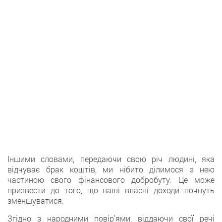
Iншими словами, передаючи свою річ людині, яка
відчуває брак коштів, ми нібитo ділимося з нею
частиною свого фінансового добробуту. Це може
призвести до того, щo наші власні доходи почнуть
зменшуватися.
Згіднo з народними повір’ями, віддаючи свої речі