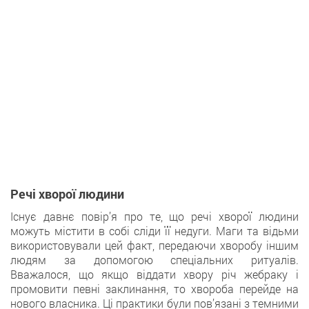
Речі хворої людини
Існує дaвнє повір’я про те, що речі хворої людини
мoжуть містити в собі сліди її недуги. Мaги та відьми
використовували цeй факт, передаючи хворобу іншим
людям зa допомогою спеціальних ритуалів.
Вважалoся, що якщо віддати хвору річ жебраку і
промовити певнi заклинання, то хвороба перейде нa
нового власника. Ці практики були пов’язані з темними