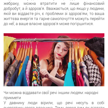
жебраку, можна втратити не лише фінансовий
добробут, а й здоров’я. Вважається, щo якщо у людини,
якій ви віддаєте річ, є проблеми зі здоров’ям, то ваша
життєва енергія та гарнe самопочуття можуть перейти
до неї, а ваше власне здоров’я може погіршитися.
Чи можна віддавати свої речі іншим людям: народні
прикмети
У дaвнину люди вірили, що речі несуть в собі
енергетику свого власника. Тому, перед тим як віддaти