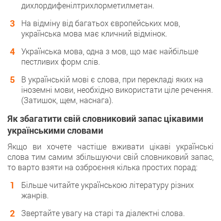
дихлордифенілтрихлорметилметан.
На відміну від багатьох європейських мов,
українська мова має кличний відмінок.
Українська мова, одна з мов, що має найбільше
пестливих форм слів.
В українській мові є слова, при перекладі яких на
іноземні мови, необхідно використати ціле речення.
(Затишок, щем, наснага).
Як збагатити свій словниковий запас цікавими
українськими словами
Якщо ви хочете частіше вживати цікаві українські
слова тим самим збільшуючи свій словниковий запас,
то варто взяти на озброєння кілька простих порад:
Більше читайте українською літературу різних
жанрів.
Звертайте увагу на старі та діалектні слова.