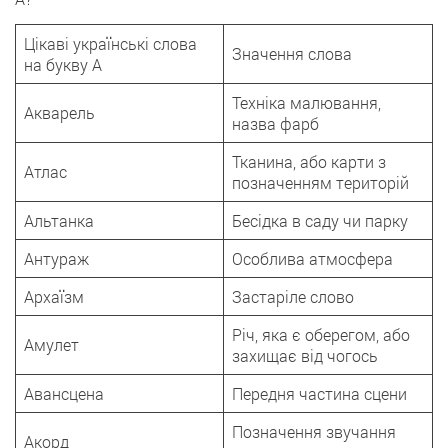
Цікаві українські слова
Значення слова
на букву А
Техніка малювання,
Акварель
назва фарб
Тканина, або карти з
Атлас
позначенням територій
Альтанка
Бесідка в саду чи парку
Антураж
Особлива атмосфера
Архаїзм
Застаріле слово
Річ, яка є оберегом, або
Амулет
захищає від чогось
Авансцена
Передня частина сцени
Позначення звучання
Акорд