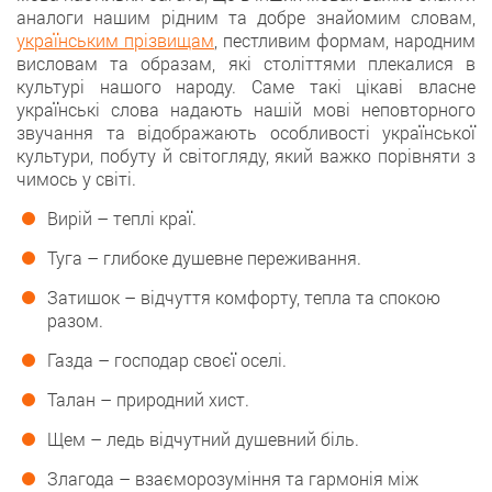
аналоги нашим рідним та добре знайомим словам,
українським прізвищам
, пестливим формам, народним
висловам та образам, які століттями плекалися в
культурі нашого народу. Саме такі цікаві власне
українські слова надають нашій мові неповторного
звучання та відображають особливості української
культури, побуту й світогляду, який важко порівняти з
чимось у світі.
Вирій – теплі краї.
Туга – глибоке душевне переживання.
Затишок – відчуття комфорту, тепла та спокою
разом.
Газда – господар своєї оселі.
Талан – природний хист.
Щем – ледь відчутний душевний біль.
Злагода – взаєморозуміння та гармонія між