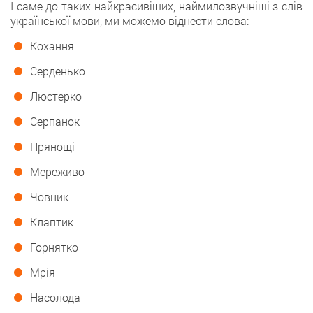
І саме до таких найкрасивіших, наймилозвучніші з слів
української мови, ми можемо віднести слова:
Кохання
Серденько
Люстерко
Серпанок
Прянощі
Мереживо
Човник
Клаптик
Горнятко
Мрія
Насолода