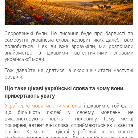
Здоровенькі були. Це писання буде про барвисті та
самобутні українські слова колорит яких далебі, вам
полюбиться. І як ви вже зрозуміли, ми розпочали
знайомство з цікавими автентичними словами
української мови.
Тож давайте не длятися, а скоріше читати наступні
розділи.
Що таке цікаві українські слова та чому вони
привертають увагу
Українська мова має тисячі слів
, і цікавим є той факт,
що більшість людей у своєму мовленні не
використовують навіть і половину. Тому, менш
поширені, автентичні слова, сприймаються як цікаві та
рідкісні. Крім того, цікаві українські слова мають
глибоке історичне коріння. Вони прийшли до нас із