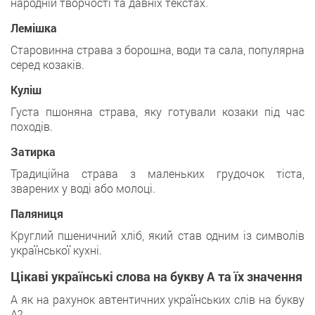
народній творчості та давніх текстах.
Лемішка
Старовинна страва з борошна, води та сала, популярна
серед козаків.
Куліш
Густа пшоняна страва, яку готували козаки під час
походів.
Затирка
Традиційна страва з маленьких грудочок тіста,
зварених у воді або молоці.
Паляниця
Круглий пшеничний хліб, який став одним із символів
української кухні.
Цікаві українські слова на букву А та їх значення
А як на рахунок автентичних українських слів на букву
А?