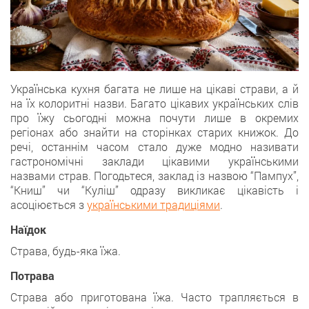
Українська кухня багата не лише на цікаві страви, а й
на їх колоритні назви. Багато цікавих українських слів
про їжу сьогодні можна почути лише в окремих
регіонах або знайти на сторінках старих книжок. До
речі, останнім часом стало дуже модно називати
гастрономічні заклади цікавими українськими
назвами страв. Погодьтеся, заклад із назвою “Пампух”,
“Книш” чи “Куліш” одразу викликає цікавість і
асоціюється з
українськими традиціями
.
Наїдок
Страва, будь-яка їжа.
Потрава
Страва або приготована їжа. Часто трапляється в