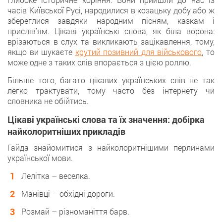
часів Київської Русі, народилися в козацьку добу або ж
збереглися завдяки народним пісням, казкам і
прислів’ям. Цікаві українські слова, як біла ворона:
врізаються в слух та викликають зацікавлення, тому,
якщо ви шукаєте
крутий позивний для військового
, то
може одне з таких слів впорається з цією роллю.
Більше того, багато цікавих українських слів не так
легко трактувати, тому часто без інтернету чи
словника не обійтись.
Цікаві українські слова та їх значення: добірка
найколоритніших прикладів
Гайда знайомитися з найколоритнішими перлинами
української мови.
Лелітка – веселка.
Манівці – обхідні дороги.
Розмай – різноманіття барв.