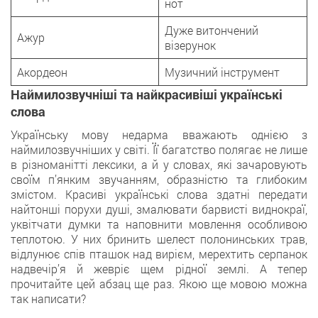
нот
Дуже витончений
Ажур
візерунок
Акордеон
Музичний інструмент
Наймилозвучніші та найкрасивіші українські
слова
Українську мову недарма вважають однією з
наймилозвучніших у світі. Її багатство полягає не лише
в різноманітті лексики, а й у словах, які зачаровують
своїм п’янким звучанням, образністю та глибоким
змістом. Красиві українські слова здатні передати
найтонші порухи душі, змалювати барвисті виднокраї,
уквітчати думки та наповнити мовлення особливою
теплотою. У них бринить шелест полонинських трав,
відлунює спів пташок над вирієм, мерехтить серпанок
надвечір’я й жевріє щем рідної землі. А тепер
прочитайте цей абзац ще раз. Якою ще мовою можна
так написати?