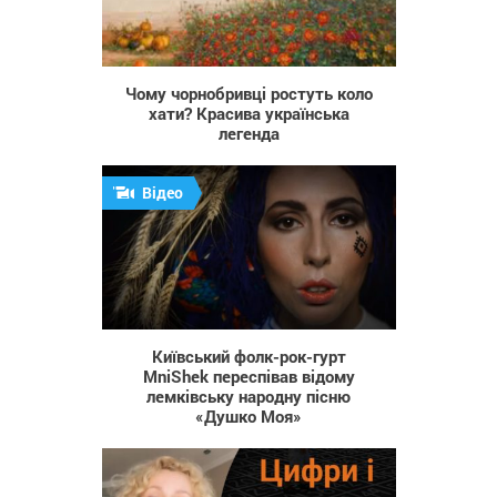
4 637
Чому чорнобривці ростуть коло
хати? Красива українська
легенда
Відео
684
Київський фолк-рок-гурт
MniShek переспівав відому
лемківську народну пісню
«Душко Моя»