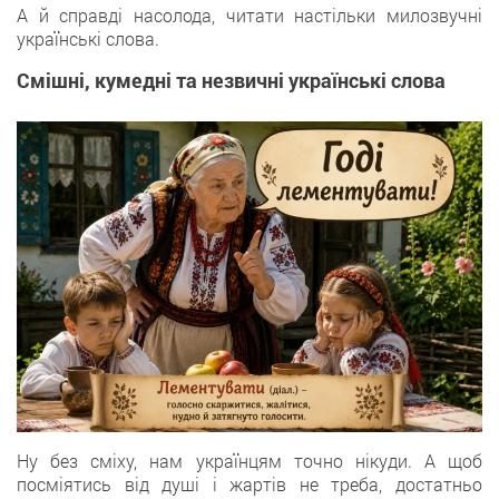
А й справді насолода, читати настільки милозвучні
українські слова.
Смішні, кумедні та незвичні українські слова
Ну без сміху, нам українцям точно нікуди. А щоб
посміятись від душі і жартів не треба, достатньо