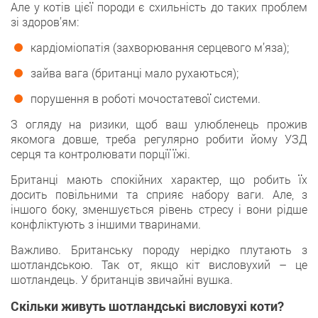
Але у котів цієї породи є схильність до таких проблем
зі здоров’ям:
кардіоміопатія (захворювання серцевого м’яза);
зайва вага (британці мало рухаються);
порушення в роботі мочостатевої системи.
З огляду на ризики, щоб ваш улюбленець прожив
якомога довше, треба регулярно робити йому УЗД
серця та контролювати порції їжі.
Британці мають спокійних характер, що робить їх
досить повільними та сприяє набору ваги. Але, з
іншого боку, зменшується рівень стресу і вони рідше
конфліктують з іншими тваринами.
Важливо. Британську породу нерідко плутають з
шотландською. Так от, якщо кіт висловухий – це
шотландець. У британців звичайні вушка.
Скільки живуть шотландські висловухі коти?