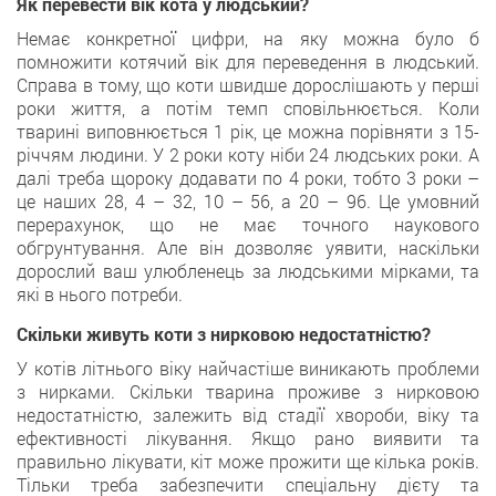
Як перевести вік кота у людський?
Немає конкретної цифри, на яку можна було б
помножити котячий вік для переведення в людський.
Справа в тому, що коти швидше дорослішають у перші
роки життя, а потім темп сповільнюється. Коли
тварині виповнюється 1 рік, це можна порівняти з 15-
річчям людини. У 2 роки коту ніби 24 людських роки. А
далі треба щороку додавати по 4 роки, тобто 3 роки –
це наших 28, 4 – 32, 10 – 56, а 20 – 96. Це умовний
перерахунок, що не має точного наукового
обгрунтування. Але він дозволяє уявити, наскільки
дорослий ваш улюбленець за людськими мірками, та
які в нього потреби.
Скільки живуть коти з нирковою недостатністю?
У котів літнього віку найчастіше виникають проблеми
з нирками. Скільки тварина проживе з нирковою
недостатністю, залежить від стадії хвороби, віку та
ефективності лікування. Якщо рано виявити та
правильно лікувати, кіт може прожити ще кілька років.
Тільки треба забезпечити спеціальну дієту та