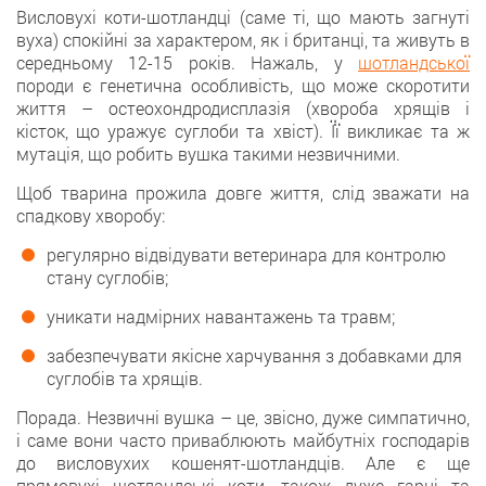
Висловухі коти-шотландці (саме ті, що мають загнуті
вуха) спокійні за характером, як і британці, та живуть в
середньому 12-15 років. Нажаль, у
шотландської
породи є генетична особливість, що може скоротити
життя – остеохондродисплазія (хвороба хрящів і
кісток, що уражує суглоби та хвіст). Її викликає та ж
мутація, що робить вушка такими незвичними.
Щоб тварина прожила довге життя, слід зважати на
спадкову хворобу:
регулярно відвідувати ветеринара для контролю
стану суглобів;
уникати надмірних навантажень та травм;
забезпечувати якісне харчування з добавками для
суглобів та хрящів.
Порада. Незвичні вушка – це, звісно, дуже симпатично,
і саме вони часто приваблюють майбутніх господарів
до висловухих кошенят-шотландців. Але є ще
прямовухі шотландські коти, також дуже гарні та