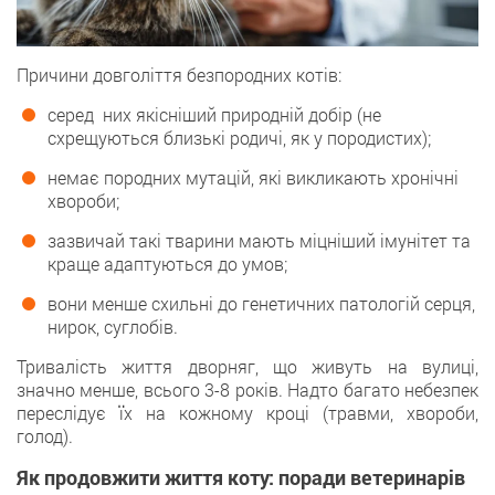
Причини довголіття безпородних котів:
серед них якісніший природній добір (не
схрещуються близькі родичі, як у породистих);
немає породних мутацій, які викликають хронічні
хвороби;
зазвичай такі тварини мають міцніший імунітет та
краще адаптуються до умов;
вони менше схильні до генетичних патологій серця,
нирок, суглобів.
Тривалість життя дворняг, що живуть на вулиці,
значно менше, всього 3-8 років. Надто багато небезпек
переслідує їх на кожному кроці (травми, хвороби,
голод).
Як продовжити життя коту: поради ветеринарів