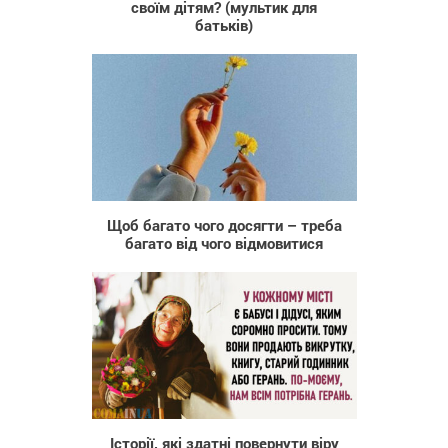
своїм дітям? (мультик для
батьків)
867
Щоб багато чого досягти – треба
багато від чого відмовитися
1 377
Історії, які здатні повернути віру