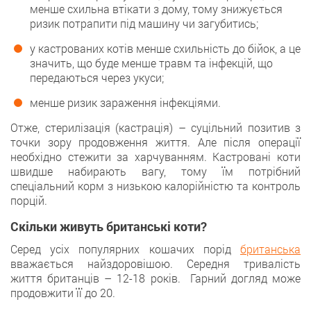
менше схильна втікати з дому, тому знижується
ризик потрапити під машину чи загубитись;
у кастрованих котів менше схильність до бійок, а це
значить, що буде менше травм та інфекцій, що
передаються через укуси;
менше ризик зараження інфекціями.
Отже, стерилізація (кастрація) – суцільний позитив з
точки зору продовження життя. Але після операції
необхідно стежити за харчуванням. Кастровані коти
швидше набирають вагу, тому їм потрібний
спеціальний корм з низькою калорійністю та контроль
порцій.
Скільки живуть британські коти?
Серед усіх популярних кошачих порід
британська
вважається найздоровішою. Середня тривалість
життя британців – 12-18 років. Гарний догляд може
продовжити її до 20.