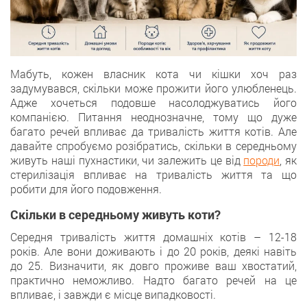
Мабуть, кожен власник кота чи кішки хоч раз
задумувався, скільки може прожити його улюбленець.
Адже хочеться подовше насолоджуватись його
компанією. Питання неоднозначне, тому що дуже
багато речей впливає да тривалість життя котів. Але
давайте спробуємо розібратись, скільки в середньому
живуть наші пухнастики, чи залежить це від
породи
, як
стерилізація впливає на тривалість життя та що
робити для його подовження.
Скільки в середньому живуть коти?
Середня тривалість життя домашніх котів – 12-18
років. Але вони доживають і до 20 років, деякі навіть
до 25. Визначити, як довго проживе ваш хвостатий,
практично неможливо. Надто багато речей на це
впливає, і завжди є місце випадковості.