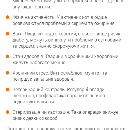
мікроелементами, у кота нормальна вага і здорові
внутрішні органи.
Фізична активність. У активних котів рідше
розвиваються проблеми з серцем та ожиріння.
Вага. Якщо кіт надто товстий, в нього вище ризик
діабету, можуть виникнути проблеми з суглобами
та серцем, значно скорочуючи життя.
Стан здоров’я. Тварини з хронічними хворобами
живуть набагато менше.
Хронічний стрес. Він послаблює імунітет та
погіршує загальне здоров’я.
Ветеринарний контроль. Регулярні огляди,
щеплення, профілактика паразитів значно
подовжують життя.
Стерилізація чи кастрація. Така операція знижує
ризик деяких хвороб.
Обставин, що подовжують чи скорочують тривалість