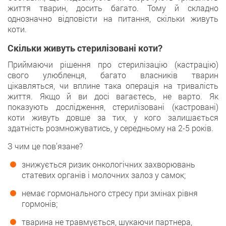
життя тварин, досить багато. Тому й складно
однозначно відповісти на питання, скільки живуть
коти.
Скільки живуть стерилізовані коти?
Приймаючи рішення про стерилізацію (кастрацію)
свого улюбленця, багато власників тварин
цікавляться, чи вплине така операція на тривалість
життя. Якщо й ви досі вагаєтесь, не варто. Як
показують дослідження, стерилізовані (кастровані)
коти живуть довше за тих, у кого залишається
здатність розмножуватись, у середньому на 2-5 років.
З чим це пов’язане?
знижується ризик онкологічних захворювань
статевих органів і молочних залоз у самок;
немає гормонального стресу при змінах рівня
гормонів;
тварина не травмується, шукаючи партнера,