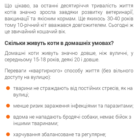
Що цікаво, за останні десятиріччя тривалість життя
котів значно зросла завдяки розвитку ветеринарії,
вакцинації та якісним кормам. Ще якихось 30-40 років
тому 10-річний кіт вважався довгожителем. Сьогодні ж
це звичайний кошачий вік.
Скільки живуть коти в домашніх умовах?
Домашні коти живуть значно довше, ніж вуличні, у
середньому 15-18 років, деякі 20 і довше.
Переваги «квартирного» способу життя (без вільного
доступу на вулицю):
тварини не страждають від постійних стресів, як на
вулиці;
менше ризик зараження інфекціями та паразитами;
вдома не нападають бродячі собаки, немає бійок з
іншими тваринами;
харчування збалансоване та регулярне;