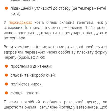
підвищеної чутливості до стресу (це темпераментні
коти).
У
персидських
котів більш складна генетика, ніж у
сіамських. Їх тривалість життя – близько 12-17 років,
якщо правильно доглядати та регулярно відвідувати
ветеринара.
Вони частіше за інших котів мають певні проблеми зі
здоров’ям, переважно через особливу плескату форму
черепу (брахіцефілію):
проблеми з диханням;
сльози та хвороби очей;
полікістоз нирок;
складні пологи.
Персам потрібний особливо ретельний догляд за
шерстю та очима і регулярний огляд у ветеринара, щоб