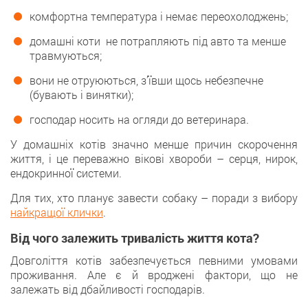
комфортна температура і немає переохолоджень;
домашні коти не потрапляють під авто та менше
травмуються;
вони не отруюються, з’ївши щось небезпечне
(бувають і винятки);
господар носить на огляди до ветеринара.
У домашніх котів значно менше причин скорочення
життя, і це переважно вікові хвороби – серця, нирок,
ендокринної системи.
Для тих, хто планує завести собаку – поради з вибору
найкращої клички
.
Від чого залежить тривалість життя кота?
Довголіття котів забезпечується певними умовами
проживання. Але є й вроджені фактори, що не
залежать від дбайливості господарів.