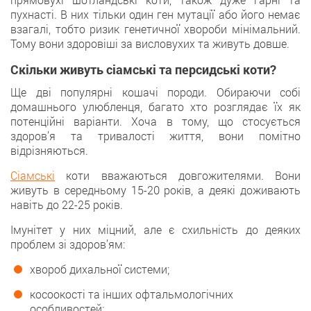
пухнасті. В них тільки один ген мутації або його немає
взагалі, тобто ризик генетичної хвороби мінімальний.
Тому вони здоровіші за висловухих та живуть довше.
Скільки живуть сіамські та персидські коти?
Ще дві популярні кошачі породи. Обираючи собі
домашнього улюбленця, багато хто розглядає їх як
потенційні варіанти. Хоча в тому, що стосується
здоров’я та тривалості життя, вони помітно
відрізняються.
Сіамські
коти вважаються довгожителями. Вони
живуть в середньому 15-20 років, а деякі доживають
навіть до 22-25 років.
Імунітет у них міцний, але є схильність до деяких
проблем зі здоров’ям:
хвороб дихальної системи;
косоокості та інших офтальмологічних
особливостей;