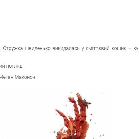
ь. Стружка швиденько викидалась у сміттєвий кошик – ку
ий погляд.
 Меган Маконочі: