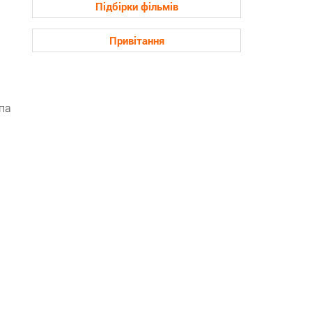
Підбірки фільмів
Привітання
па