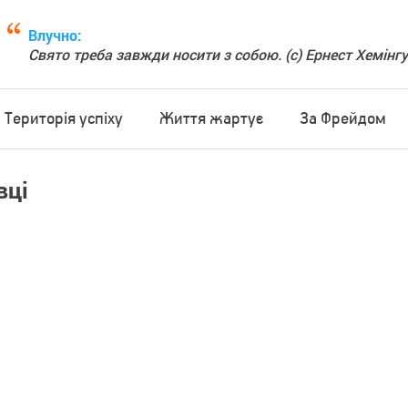
Влучно:
Свято треба завжди носити з собою. (с) Ернест Хемінг
Територія успіху
Життя жартує
За Фрейдом
вці