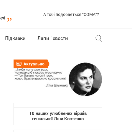
А тобі подобається “COMA”?
уей
Підказки
Лапи і хвости
Актуально
10 наших улюблених віршів
геніальної Ліни Костенко