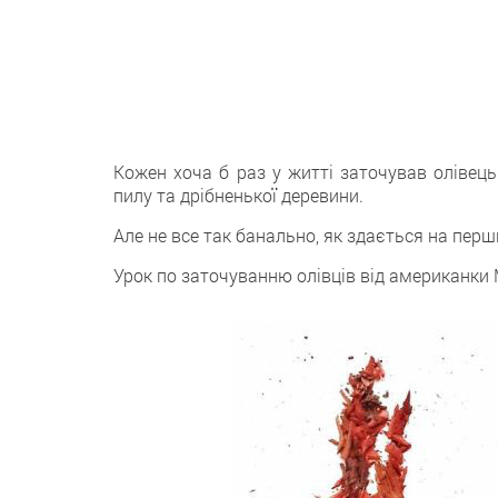
Кожен хоча б раз у житті заточував олівец
пилу та дрібненької деревини.
Але не все так банально, як здається на перш
Урок по заточуванню олівців від американки