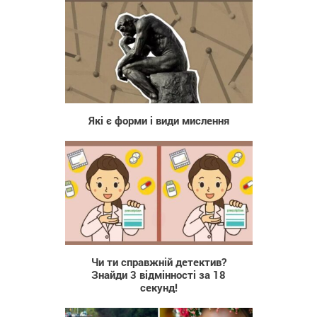
200
Які є форми і види мислення
461
Чи ти справжній детектив?
Знайди 3 відмінності за 18
секунд!