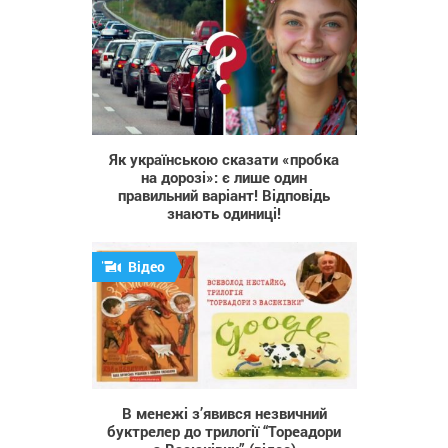
1 773
Як українською сказати «пробка
на дорозі»: є лише один
правильний варіант! Відповідь
знають одиниці!
Відео
364
В менежі з’явився незвичний
буктрелер до трилогії “Тореадори