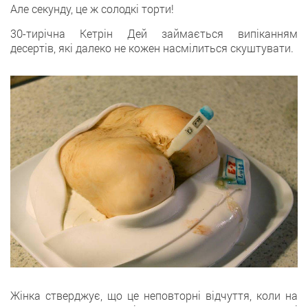
Але секунду, це ж солодкі торти!
30-тирічна Кетрін Дей займається випіканням
десертів, які далеко не кожен насмілиться скуштувати.
Жінка стверджує, що це неповторні відчуття, коли на