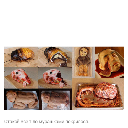
Отакої! Все тіло мурашками покрилося.