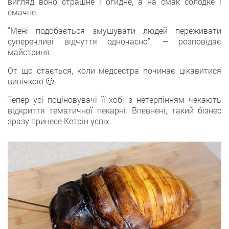
вигляд воно страшне і огидне, а на смак солодке і
смачне.
“Мені подобається змушувати людей переживати
суперечливі відчуття одночасно”, – розповідає
майстриня.
От що стається, коли медсестра починає цікавитися
випічкою 🙂
Тепер усі поціновувачі її хобі з нетерпінням чекають
відкриття тематичної пекарні. Впевнені, такий бізнес
зразу принесе Кетрін успіх.