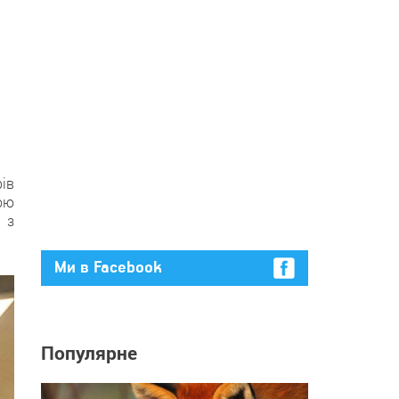
ів
ою
” з
Ми в Facebook
Популярне