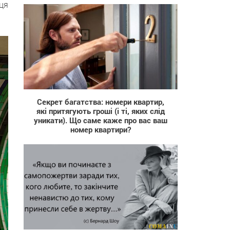
ця
1 588
Секрет багатства: номери квартир,
які притягують гроші (і ті, яких слід
уникати). Що саме каже про вас ваш
номер квартири?
19 867