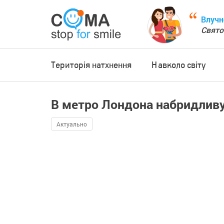
Влучн
Свято
Територія натхнення
Навколо світу
В метро Лондона набридливу
Актуально