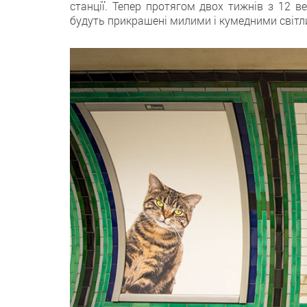
станції. Тепер протягом двох тижнів з 12 в
будуть прикрашені милими і кумедними світл