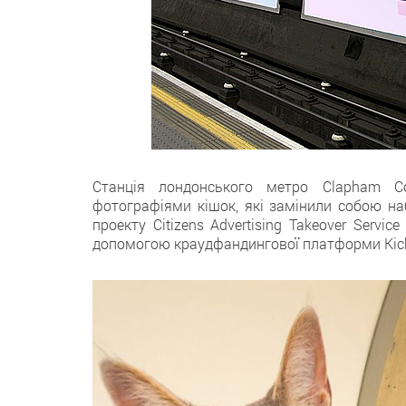
Станція лондонського метро Clapham 
фотографіями кішок, які замінили собою на
проекту Citizens Advertising Takeover Servi
допомогою краудфандингової платформи Kicks