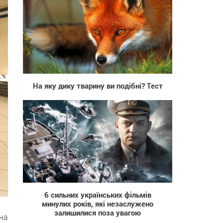
17 839
На яку дику тварину ви подібні? Тест
502
6 cильних українських фільмів
минулих років, які незаслужено
залишилися поза увагою
на