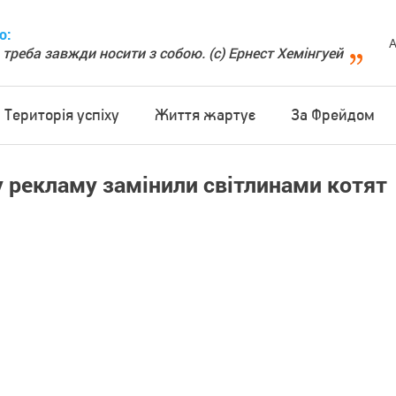
о:
А
 треба завжди носити з собою. (с) Ернест Хемінгуей
Територія успіху
Життя жартує
За Фрейдом
 рекламу замінили світлинами котят