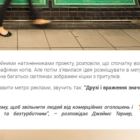
ідейними натхненниками проекту, розповіли, що спочатку в
фіями котів. Але потім з’явилася ідея розміщувати в мет
 на багатьох світлинах зображені кішки з притулків.
бавити метро реклами, звучить так:
“Друзі і враження знач
ому, щоб звільнити людей від комерційних оголошень і
 та безтурботним”, – розповідає Джеймс Тернер,