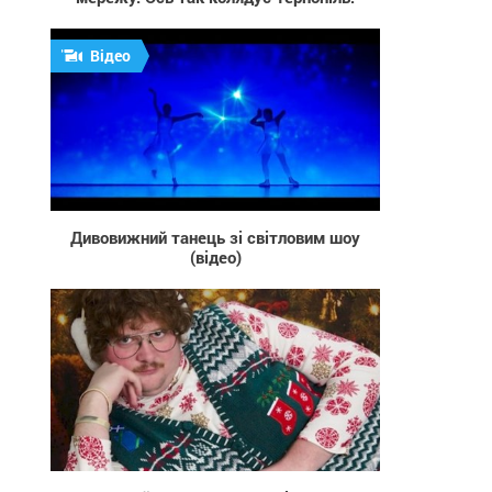
Відео
489
Дивовижний танець зі світловим шоу
(відео)
1 206