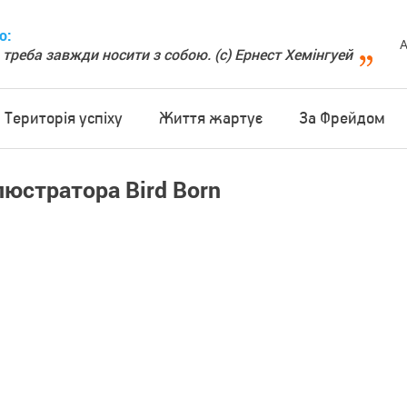
о:
А
 треба завжди носити з собою. (с) Ернест Хемінгуей
Територія успіху
Життя жартує
За Фрейдом
люстратора Bird Born