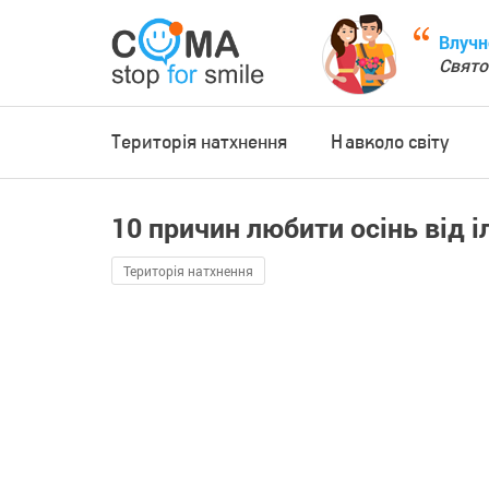
Влучн
Свято
Територія натхнення
Навколо світу
10 причин любити осінь від і
Територія натхнення