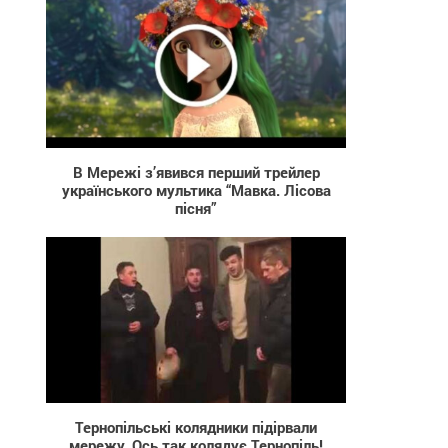
617
В Мережі з’явився перший трейлер
українського мультика “Мавка. Лісова
пісня”
4 465
Тернопільські колядники підірвали
мережу. Ось так колядує Тернопіль!