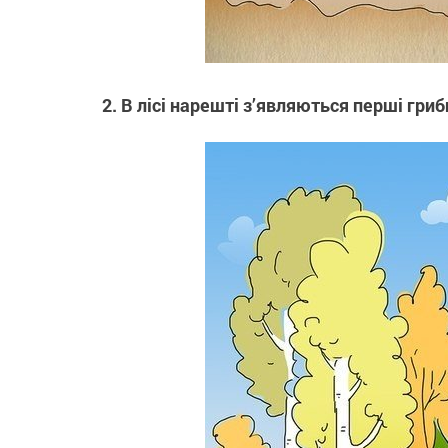
2. В лісі нарешті з’являються перші гриб