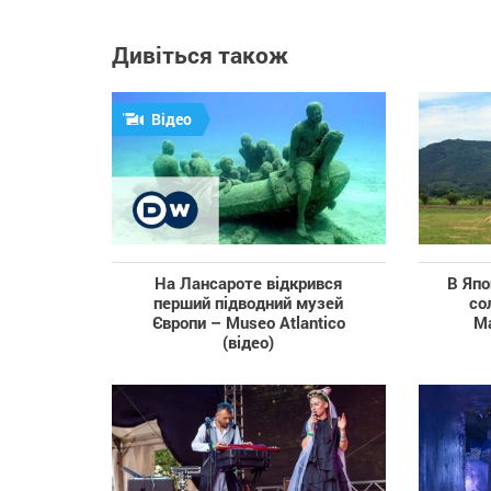
Дивіться також
Відео
На Лансароте відкрився
В Япо
перший підводний музей
со
Європи – Museo Atlantico
М
(відео)