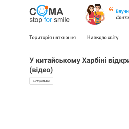
Влучн
Свято
Територія натхнення
Навколо світу
У китайському Харбіні відк
(відео)
Актуально