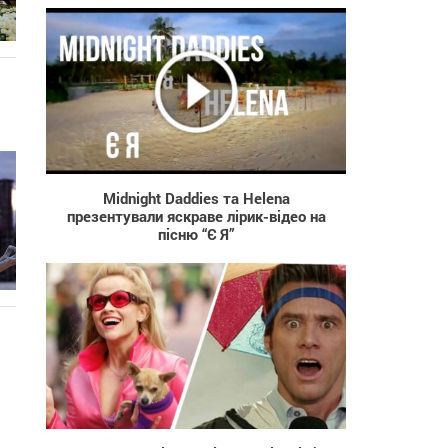
278
Midnight Daddies та Helena
презентували яскраве лірик-відео на
пісню “Є Я”
1 331