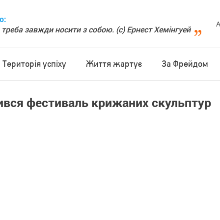
о:
А
 треба завжди носити з собою. (с) Ернест Хемінгуей
Територія успіху
Життя жартує
За Фрейдом
рився фестиваль крижаних скульптур