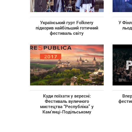
Український гурт Folknery
У Фінл
підкорив найбільший готичний
льод
фестиваль світу
Куди поїхати у вересні:
Впер
Фестиваль вуличного
фестив
мистецтва “Республіка” у
Кам’янці-Подільському