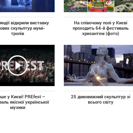
яндії відкрили виставку
На співочому полі у Києві
ових скульптур мумі-
проходить 64-й фестиваль
тролів
хризантем (фото)
ше у Києві! PREfest –
25 дивовижний скульптур зі
аль якісної української
всього світу
музики