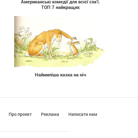
Американські комедії для всієї сім’ї.
ТОП 7 найкращих
18 721
Наймиліша казка на ніч
Про проект
Реклама
Написати нам