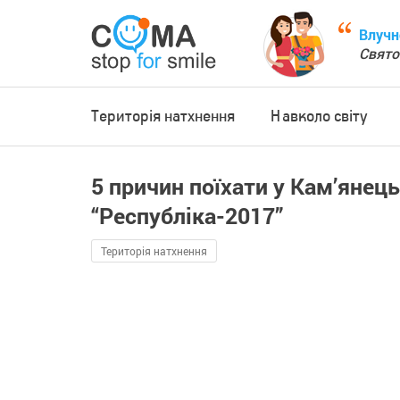
Влучн
Свято
Територія натхнення
Навколо світу
5 причин поїхати у Кам’янец
“Республіка-2017”
Територія натхнення