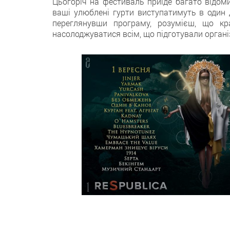
Цьогоріч на фестиваль приїде багато відомих
ваші улюблені гурти виступатимуть в один 
переглянувши програму, розумієш, що к
насолоджуватися всім, що підготували органі