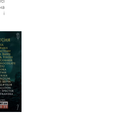
сі
ча
 і