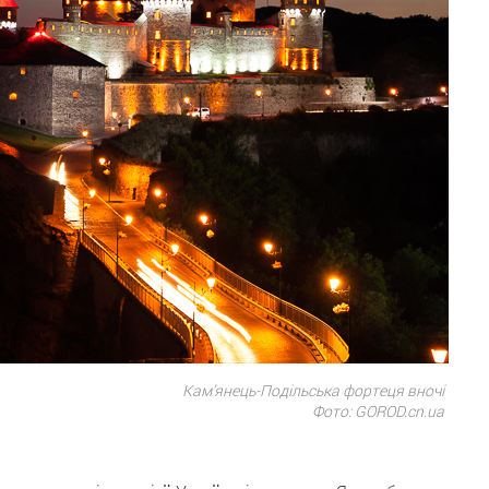
Кам’янець-Подільська фортеця вночі
Фото: GOROD.cn.ua