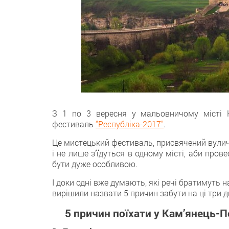
З 1 по 3 вересня у мальовничому місті К
фестиваль
“Республіка-2017”
.
Це мистецький фестиваль, присвячений вуличн
і не лише з’їдуться в одному місті, аби про
бути дуже особливою.
І доки одні вже думають, які речі братимуть н
вирішили назвати 5 причин забути на ці три д
5 причин поїхати у Кам’янець-