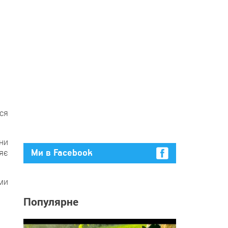
ся
їни
цяє
Ми в Facebook
 ми
Популярне