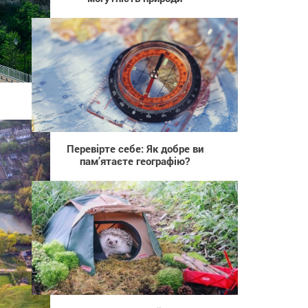
3 220
Перевірте себе: Як добре ви
пам’ятаєте географію?
502