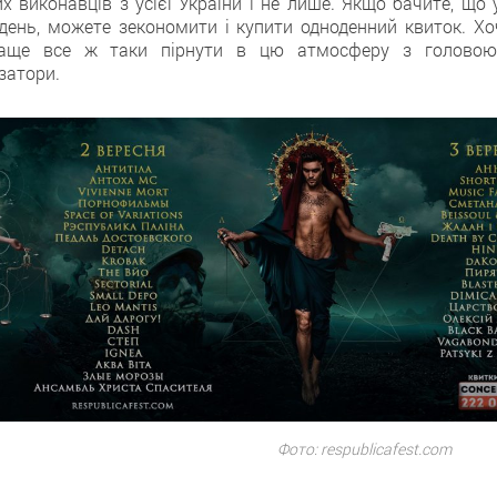
 виконавців з усієї України і не лише. Якщо бачите, що у
день, можете зекономити і купити одноденний квиток. Хо
раще все ж таки пірнути в цю атмосферу з головою
затори.
Фото: respublicafest.com