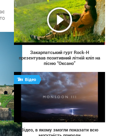
рає
то
570
Закарпатський гурт Rock-H
презентував позитивний літній кліп на
пісню “Оксано”
Відео
1 089
Відео, в якому змогли показати всю
могутність природи