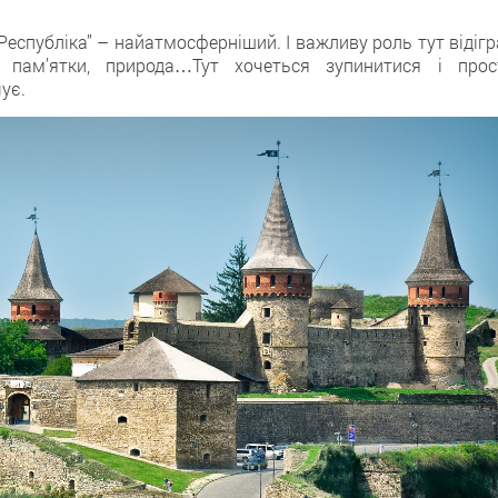
 “Республіка” – найатмосферніший. І важливу роль тут відіг
і пам’ятки, природа…Тут хочеться зупинитися і прос
ує.