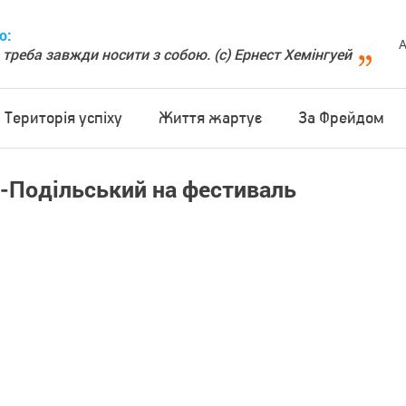
о:
А
 треба завжди носити з собою. (с) Ернест Хемінгуей
Територія успіху
Життя жартує
За Фрейдом
ь-Подільський на фестиваль