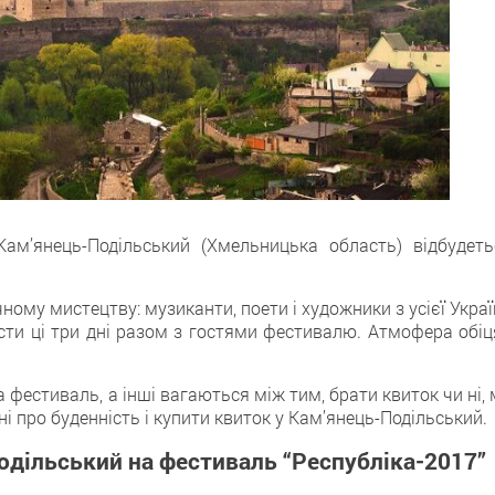
ам’янець-Подільський (Хмельницька область) відбудеть
ому мистецтву: музиканти, поети і художники з усієї Укра
вести ці три дні разом з гостями фестивалю. Атмофера обі
а фестиваль, а інші вагаються між тим, брати квиток чи ні,
ні про буденність і купити квиток у Кам’янець-Подільський.
Подільський на фестиваль “Республіка-2017”