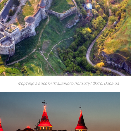
Фортеця з висоти пташиного польоту/ Фото: Doba.ua