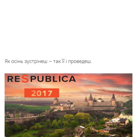
Як осінь зустрінеш – так її і проведеш.