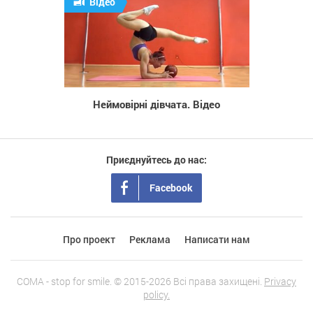
Відео
1 914
Неймовірні дівчата. Відео
Приєднуйтесь до нас:
Facebook
Про проект
Реклама
Написати нам
COMA - stop for smile. © 2015-2026 Всі права захищені.
Privacy
policy.