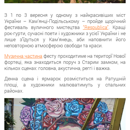
З 1 по 3 вересня у одному з найкрасивіших міст
України – Кам’янці-Подільському – пройде щорічний
фестиваль вуличного мистецтва
“Respublica”
. Кращі
рок-гурти, сучасні поети і художники з усієї України і не
лише з’їдуться у Кам’янець, аби наповнити його
неповторною атмосферою свободи та краси.
Музична частина
фесту проходитиме на територї Нової
фортеці, яка знаходиться поруч з Старим замком, на
кількох сценах: головна, акустична, реггі і важка.
Денна сцена і ярмарок розміститься на Ратушній
площі, а художники малюватимуть у спальних
районах.