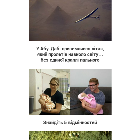
1 153
У Абу-Дабі приземлився літак,
який пролетів навколо світу…
без єдиної краплі пального
1 411
Знайдіть 5 відмінностей