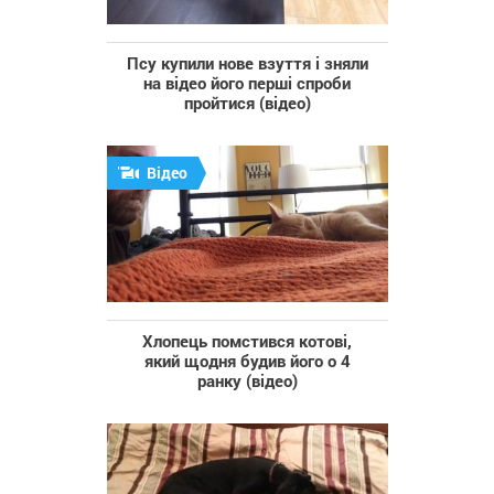
Псу купили нове взуття і зняли
на відео його перші спроби
пройтися (відео)
Відео
Хлопець помстився котові,
який щодня будив його о 4
ранку (відео)