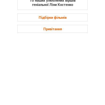
10 наших улюблених віршів
геніальної Ліни Костенко
Підбірки фільмів
Привітання