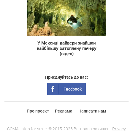
265
У Мексиці дайвери знайшли
найбільшу затоплену печеру
(відео)
Приєднуйтесь до нас:
Facebook
Про проект
Реклама
Написати нам
COMA - stop for smile. © 2015-2026 Всі права захищені.
Privacy