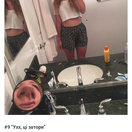
#9 “Ухх, ці затори”