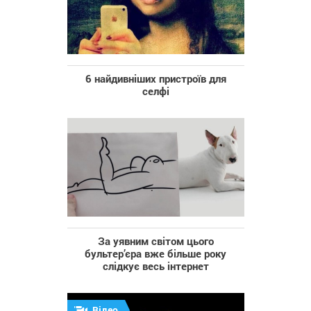
6 найдивніших пристроїв для
селфі
За уявним світом цього
бультер’єра вже більше року
слідкує весь інтернет
Відео