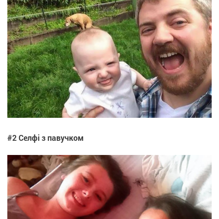
#2 Селфі з павучком