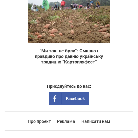
779
“Ми такі не були”: Смішно і
правдиво про давню українську
традицію “Картопляфест”
Приєднуйтесь до нас:
Facebook
Про проект
Реклама
Написати нам