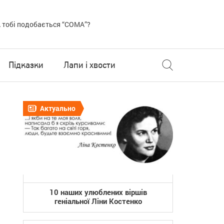
 тобі подобається “COMA”?
Підказки
Лапи і хвости
Актуально
10 наших улюблених віршів
геніальної Ліни Костенко