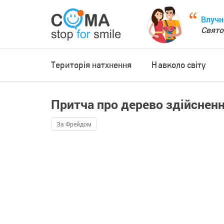
Влучн
Свято
Територія натхнення
Навколо світу
Притча про дерево здійснен
За Фрейдом