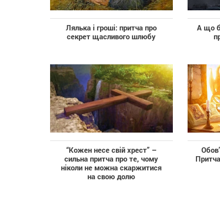
Лялька і гроші: притча про
А що б
секрет щасливого шлюбу
п
“Кожен несе свій хрест” –
Обов’
cильна притча про те, чому
Притча
ніколи не можна скаржитися
на свою долю