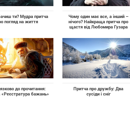
ачиш ти? Мудра притча
Чому один має все, а інший –
ро погляд на життя
нічого? Найкраща притча про
щастя від Любомира Гузара
язково до прочитання:
Притча про дружбу: Два
 «Реєстратура бажань»
сусіди і сніг