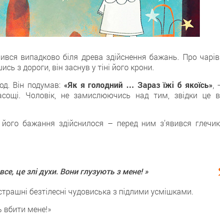
нився випадково біля древа здійснення бажань. Про чарів
сь з дороги, він заснув у тіні його крони.
од. Він подумав:
«Як я голодний … Зараз їжі б якоїсь»
, 
ласощі. Чоловік, не замислюючись над тим, звідки це в
у його бажання здійснилося – перед ним з’явився глечик
се, це злі духи. Вони глузують з мене! »
трашні безтілесні чудовиська з підлими усмішками.
ь вбити мене!»