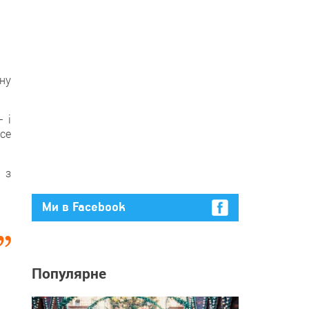
ну
– і
се
 з
Ми в Facebook
Популярне