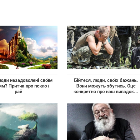
юди незадоволені своїм
Бійтеся, люди, своїх бажань.
м? Притча про пекло і
Вони можуть збутись. Оце
рай
конкретно про наш випадок…