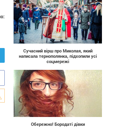
о:
56 616
Сучасний вірш про Миколая, який
написала тернополянка, підхопили усі
соцмережі
1 026
Обережно! Бородаті дівки