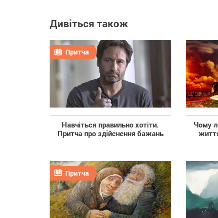
Дивіться також
Притча
Навчіться правильно хотіти.
Чому л
Притча про здійснення бажань
життя
Притча