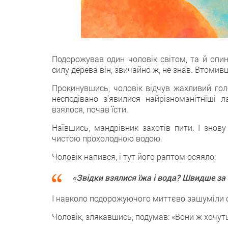
Подорожував один чоловік світом, та й опи
силу дерева він, звичайно ж, не знав. Втомивши
Прокинувшись, чоловік відчув жахливий гол
несподівано з’явилися найрізноманітніші 
взялося, почав їсти.
Наївшись, мандрівник захотів пити. І знов
чистою прохолодною водою.
Чоловік напився, і тут його раптом осяяло:
«Звідки взялися їжа і вода? Швидше за в
І навколо подорожуючого миттєво зашуміли с
Чоловік, злякавшись, подумав: «Вони ж хочут