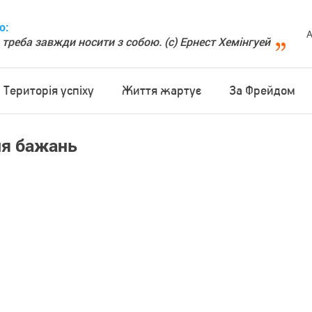
о:
А
 треба завжди носити з собою. (с) Ернест Хемінгуей
Територія успіху
Життя жартує
За Фрейдом
ня бажань