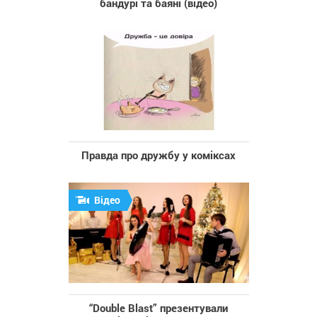
бандурі та баяні (відео)
Правда про дружбу у коміксах
Відео
“Double Blast” презентували