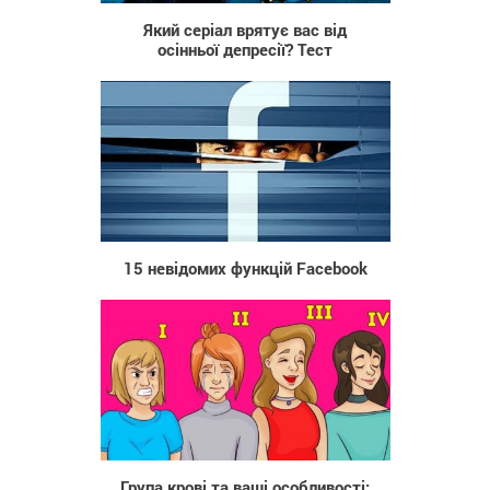
Який серіал врятує вас від
осінньої депресії? Тест
1 054
15 невідомих функцій Facebook
24 153
Група крові та ваші особливості: