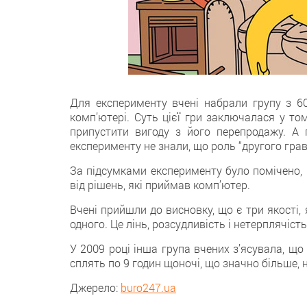
Для експерименту вчені набрали групу з 60
комп’ютері. Суть цієї гри заключалася у то
припустити вигоду з його перепродажу. А 
експерименту не знали, що роль “другого гра
За підсумками експерименту було помічено, 
від рішень, які приймав комп’ютер.
Вчені прийшли до висновку, що є три якості
одного. Це лінь, розсудливість і нетерплячість
У 2009 році інша група вчених з’ясувала, що
сплять по 9 годин щоночі, що значно більше, н
Джерело:
buro247.ua