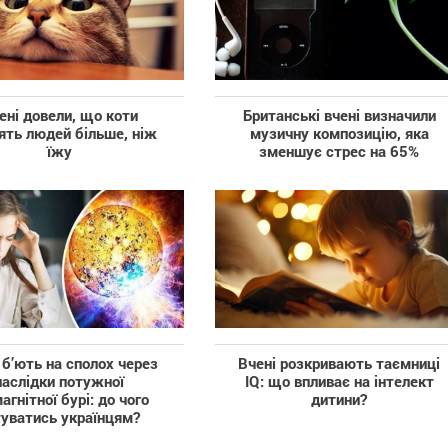
ені довели, що коти
Британські вчені визначили
ять людей більше, ніж
музичну композицію, яка
їжу
зменшує стрес на 65%
 б’ють на сполох через
Вчені розкривають таємниці
наслідки потужної
IQ: що впливає на інтелект
агнітної бурі: до чого
дитини?
туватись українцям?