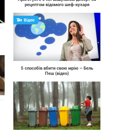
рецептом відомого шеф-кухаря
Відео
1 166
5 способів вбити свою мрію – Бель
Пеш (відео)
22 188