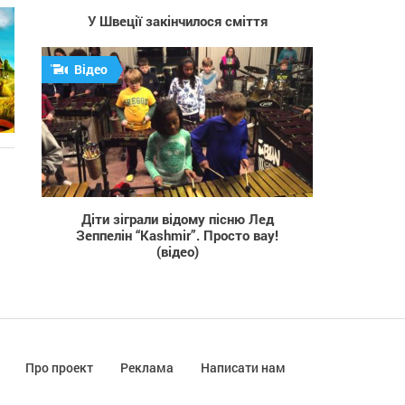
У Швеції закінчилося сміття
Відео
972
Діти зіграли відому пісню Лед
Зеппелін “Кashmir”. Просто вау!
(відео)
Про проект
Реклама
Написати нам