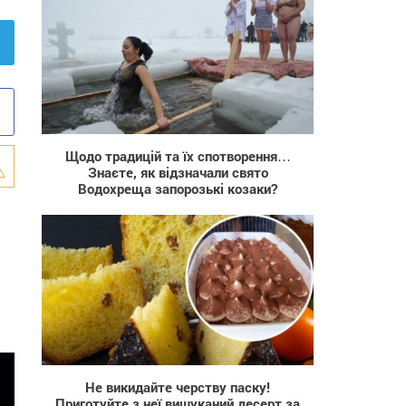
8 731
Щодо традицій та їх спотворення…
Знаєте, як відзначали свято
Водохреща запорозькі козаки?
142
Не викидайте черству паску!
Приготуйте з неї вишуканий десерт за