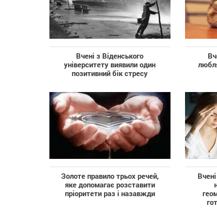
Вчені з Віденського
Вч
університету виявили один
любл
позитивний бік стресу
Золоте правило трьох речей,
Вчені
яке допомагає розставити
пріоритети раз і назавжди
геом
го