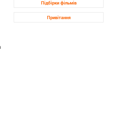
Підбірки фільмів
Привітання
а