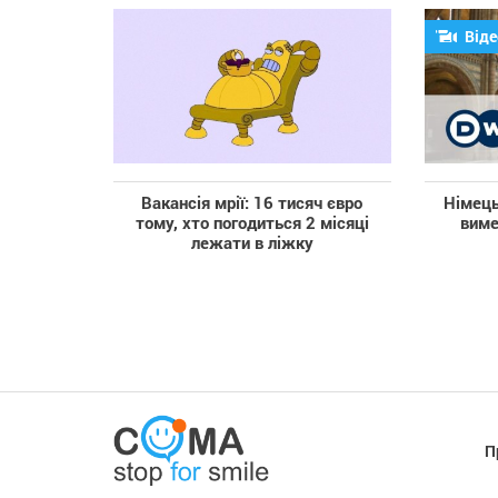
Віде
Вакансія мрії: 16 тисяч євро
Німець
тому, хто погодиться 2 місяці
виме
лежати в ліжку
П