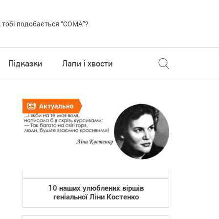
 тобі подобається “COMA”?
Підказки
Лапи і хвости
Актуально
10 наших улюблених віршів
геніальної Ліни Костенко