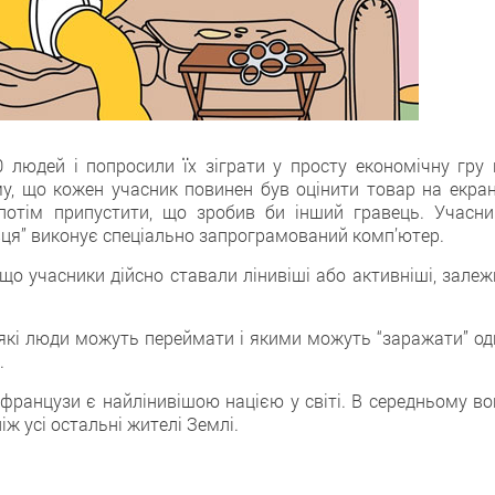
 людей і попросили їх зіграти у просту економічну гру 
му, що кожен учасник повинен був оцінити товар на екрані
потім припустити, що зробив би інший гравець. Учасни
вця” виконує спеціально запрограмований комп’ютер.
що учасники дійсно ставали лінивіші або активніші, залеж
, які люди можуть переймати і якими можуть “заражати” од
.
 французи є найлінивішою нацією у світі. В середньому во
іж усі остальні жителі Землі.