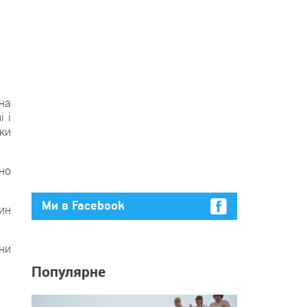
на
 і
ки
но
Ми в Facebook
ин
ни
Популярне