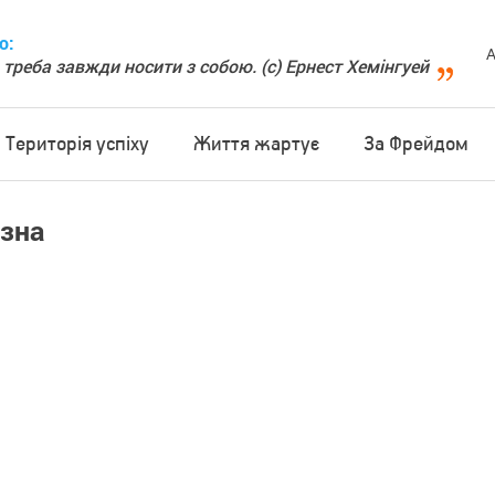
о:
А
 треба завжди носити з собою. (с) Ернест Хемінгуей
Територія успіху
Життя жартує
За Фрейдом
азна