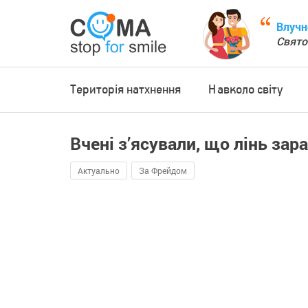
Влучн
Свято
Територія натхнення
Навколо світу
Вчені з’ясували, що лінь зар
Актуально
За Фрейдом