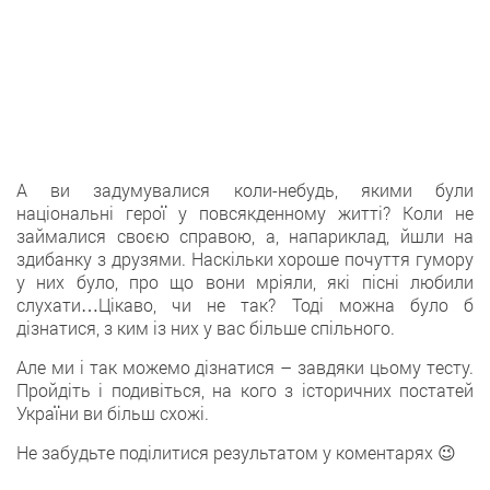
А ви задумувалися коли-небудь, якими були
національні герої у повсякденному житті? Коли не
займалися своєю справою, а, напариклад, йшли на
здибанку з друзями. Наскільки хороше почуття гумору
у них було, про що вони мріяли, які пісні любили
слухати…Цікаво, чи не так? Тоді можна було б
дізнатися, з ким із них у вас більше спільного.
Але ми і так можемо дізнатися – завдяки цьому тесту.
Пройдіть і подивіться, на кого з історичних постатей
України ви більш схожі.
Не забудьте поділитися результатом у коментарях 😉