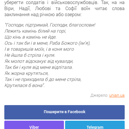
уберегти солдатів і військовослужбовців. Так, на на
Віри, Надії, Любові та Софії воїн читає слова
заклинання над річкою або озером:
“Господи, підтримай, Господи, благослови!
Лежить камінь білий на горі,
Що кінь в камінь не йде.
Ось і так би і в мене, Раба Божого (ім’я),
І в товаришів моїх, і в коня мого
Не йшла б стріла і куля.
Як молот відскакує від кувалди,
Так би і куля від мене відлітала.
Як жорна крутяться,
Так і не приходила б до мене стріла,
Крутилася б вона”.
Джерело:
unian.ua
Поширити в Facebook
Viber
Telegram