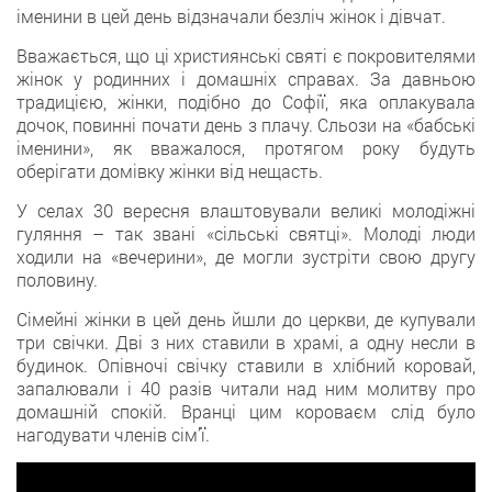
іменини в цей день відзначали безліч жінок і дівчат.
Вважається, що ці християнські святі є покровителями
жінок у родинних і домашніх справах. За давньою
традицією, жінки, подібно до Софії, яка оплакувала
дочок, повинні почати день з плачу. Сльози на «бабські
іменини», як вважалося, протягом року будуть
оберігати домівку жінки від нещасть.
У селах 30 вересня влаштовували великі молодіжні
гуляння – так звані «сільські святці». Молоді люди
ходили на «вечерини», де могли зустріти свою другу
половину.
Сімейні жінки в цей день йшли до церкви, де купували
три свічки. Дві з них ставили в храмі, а одну несли в
будинок. Опівночі свічку ставили в хлібний коровай,
запалювали і 40 разів читали над ним молитву про
домашній спокій. Вранці цим короваєм слід було
нагодувати членів сім’ї.