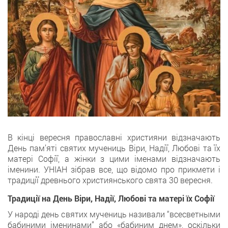
В кінці вересня православні християни відзначають
День пам’яті святих мучениць Віри, Надії, Любові та їх
матері Софії, а жінки з цими іменами відзначають
іменини. УНІАН зібрав все, що відомо про прикмети і
традиції древнього християнського свята 30 вересня.
Традиції на День Віри, Надії, Любові та матері їх Софії
У народі день святих мучениць називали “всесветными
бабиними іменинами” або «бабиним днем», оскільки