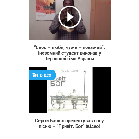
757
“Своє – люби, чуже – поважай”.
Іноземний студент виконав у
Тернополі гімн України
Відео
1 212
Сергій Бабкін презентував нову
пісню – “Привіт, Бог” (відео)