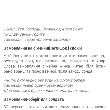
«Змилуйся, Господь. Змилуйся, Мати Божа.
Як ці дві свічки горять,
так нехай і серце чоловіче запалає».
Замовляння на сімейний затишок і спокій
У «бабину вить» можна також читати замовляння від
розладу в сім’ї, що захищає від скандалів та чвар.
Слова замовляння сімейна жінка читає біля ікони,
рано вранці та пізно ввечері, після заходу сонця:
«Як тій рибі нудно без води на сухому березі,
так нехай нудно буде моєму ворогові.
Щоб моя сім’я була міцною-міцна, цілим-ціла».
Замовляння-оберіг для солдата
30 вересня також читають замовляння, покликане