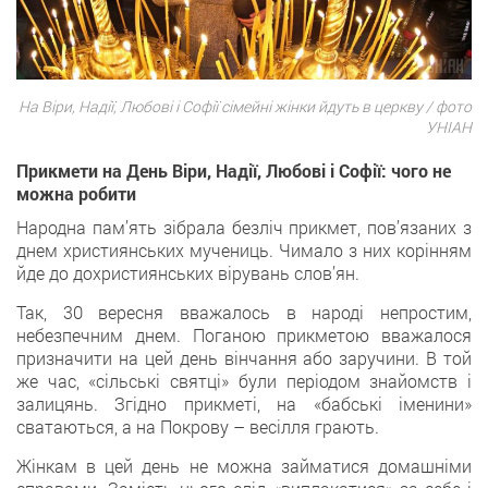
На Віри, Надії, Любові і Софії сімейні жінки йдуть в церкву / фото
УНІАН
Прикмети на День Віри, Надії, Любові і Софії: чого не
можна робити
Народна пам’ять зібрала безліч прикмет, пов’язаних з
днем християнських мучениць. Чимало з них корінням
йде до дохристиянських вірувань слов’ян.
Так, 30 вересня вважалось в народі непростим,
небезпечним днем. Поганою прикметою вважалося
призначити на цей день вінчання або заручини. В той
же час, «сільські святці» були періодом знайомств і
залицянь. Згідно прикметі, на «бабські іменини»
сватаються, а на Покрову – весілля грають.
Жінкам в цей день не можна займатися домашніми