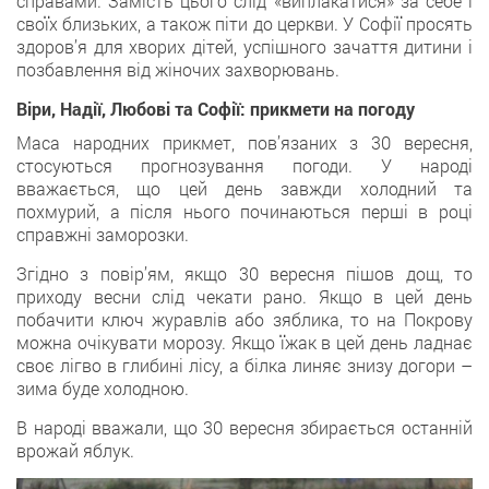
справами. Замість цього слід «виплакатися» за себе і
своїх близьких, а також піти до церкви. У Софії просять
здоров’я для хворих дітей, успішного зачаття дитини і
позбавлення від жіночих захворювань.
Віри, Надії, Любові та Софії: прикмети на погоду
Маса народних прикмет, пов’язаних з 30 вересня,
стосуються прогнозування погоди. У народі
вважається, що цей день завжди холодний та
похмурий, а після нього починаються перші в році
справжні заморозки.
Згідно з повір’ям, якщо 30 вересня пішов дощ, то
приходу весни слід чекати рано. Якщо в цей день
побачити ключ журавлів або зяблика, то на Покрову
можна очікувати морозу. Якщо їжак в цей день ладнає
своє лігво в глибині лісу, а білка линяє знизу догори –
зима буде холодною.
В народі вважали, що 30 вересня збирається останній
врожай яблук.