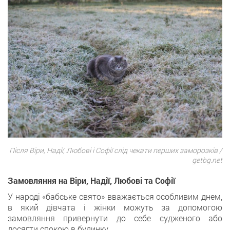
Після Віри, Надії, Любові і Софії слід чекати перших заморозків /
getbg.net
Замовляння на Віри, Надії, Любові та Софії
У народі «бабське свято» вважається особливим днем,
в який дівчата і жінки можуть за допомогою
замовляння привернути до себе судженого або
досягти спокою в будинку.