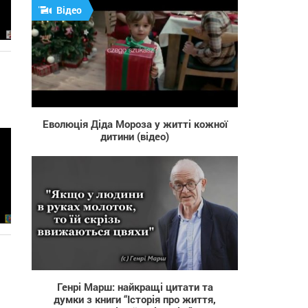
Відео
1 014
Еволюція Діда Мороза у житті кожної
дитини (відео)
1 771
Генрі Марш: найкращі цитати та
думки з книги “Історія про життя,