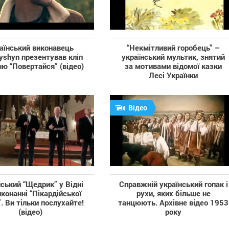
аїнський виконавець
“Некмітливий горобець” –
yshyn презентував кліп
український мультик, знятий
ню “Повертайся” (відео)
за мотивами відомої казки
Лесі Українки
Відео
ський “Щедрик” у Відні
Справжній український гопак і
иконанні “Пікардійської
рухи, яких більше не
”. Ви тільки послухайте!
танцюють. Архівне відео 1953
(відео)
року