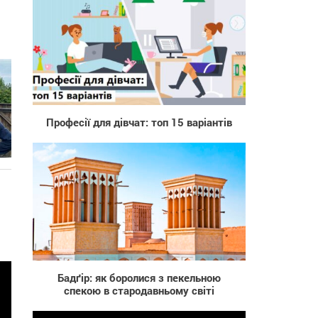
529
Професії для дівчат: топ 15 варіантів
з
8 204
Бадґір: як боролися з пекельною
спекою в стародавньому світі