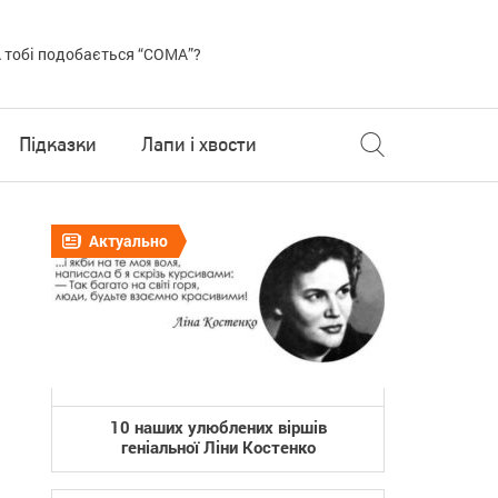
 тобі подобається “COMA”?
Підказки
Лапи і хвости
Актуально
10 наших улюблених віршів
геніальної Ліни Костенко