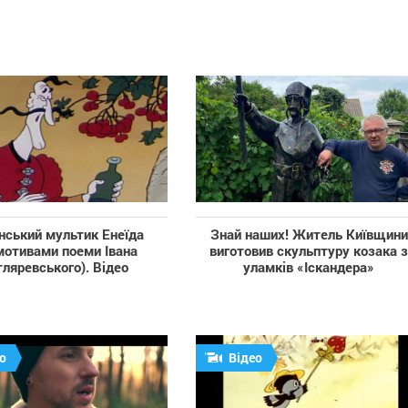
нський мультик Енеїда
Знай наших! Житель Київщини
мотивами поеми Івана
виготовив скульптуру козака 
ляревського). Відео
уламків «Іскандера»
о
Відео