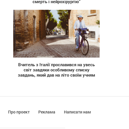
смерть і нейрохірургію”
21 867
Вчитель з Італії прославився на увесь
світ завдяки особливому списку
завдань, який дав на літо своїм учням
Про проект
Реклама
Написати нам