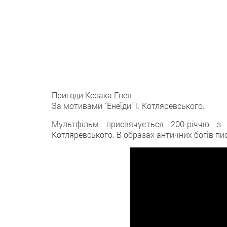
Пригоди Козака Енея
За мотивами “Енеїди” І. Котляревського.
Мультфільм присвячується 200-річчю з 
Котляревського. В образах античних богів пис