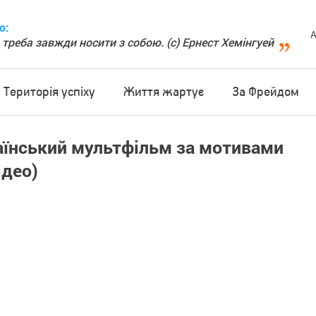
о:
А
 треба завжди носити з собою. (с) Ернест Хемінгуей
Територія успіху
Життя жартує
За Фрейдом
раїнський мультфільм за мотивами
ідео)