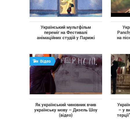
Український мультфільм
Укр
переміг на Фестивалі
Panch
анімаційних студій у Парижі
на піс
Відео
Як український чиновник вчив
Україн
українську мову – Дизель Шоу
– у в
(відео)
терції