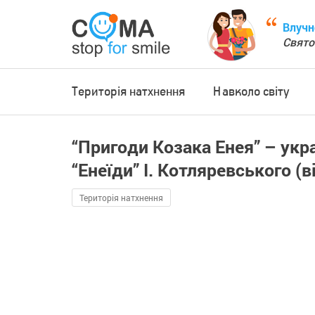
Влучн
Свято
Територія натхнення
Навколо світу
“Пригоди Козака Енея” – ук
“Енеїди” І. Котляревського (в
Територія натхнення