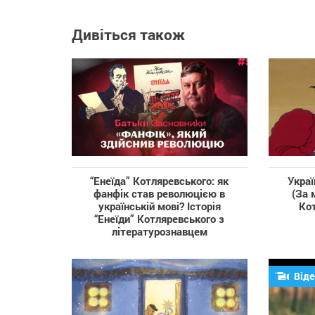
Дивіться також
“Енеїда” Котляревського: як
Украї
фанфік став революцією в
(За 
українській мові? Історія
Кот
“Енеїди” Котляревського з
літературознавцем
Віде