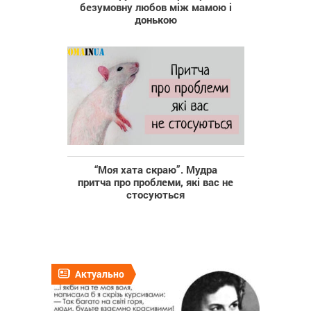
безумовну любов між мамою і
донькою
“Моя хата скраю”. Мудра
притча про проблеми, які вас не
стосуються
Актуально