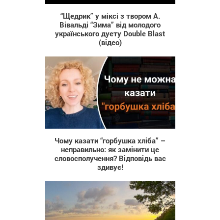
“Щедрик” у міксі з твором А.
Вівальді “Зима” від молодого
українського дуету Double Blast
(відео)
100
Чому казати “горбушка хліба” –
неправильно: як замінити це
словосполучення? Відповідь вас
здивує!