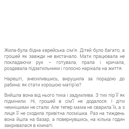
Жила-була бідна єврейська сім’я. Дітей було багато, а
грошей як завжди не вистачало. Мати працювала не
покладаючи рук – готувала, прала і кричала,
роздавала підзатильники і голосно нарікала на життя.
Нарешті, знесилившись, вирушила за порадою до
рабина: як стати хорошою матір’ю?
Вийшла вона від нього тиха і задумлива. З тих пір її як
підмінили. Ні, грошей в сім’ї не додалося. І діти
чемнішими не стали. Але тепер мама не сварила їх, а з
лиця її не сходила привітна посмішка. Раз на тиждень
вона йшла на базар, а повернувшись, на кілька годин
закривалася в кімнаті.