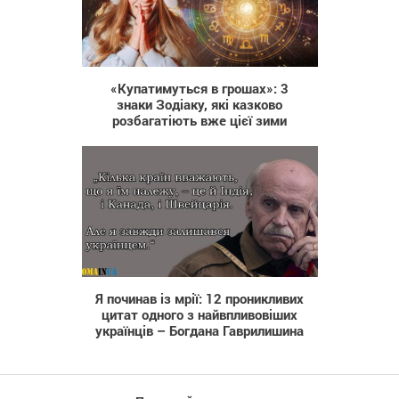
522
«Купатимуться в грошах»: 3
знаки Зодіаку, які казково
розбагатіють вже цієї зими
765
Я починав із мрії: 12 проникливих
цитат одного з найвпливовіших
українців – Богдана Гаврилишина