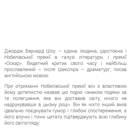
Джордж Бернард Шоу – єдина людина, удостоєна і
Нобелівської премії в галузі літератури, і премії
«Оскар». Видатний критик свого часу і найбільш
прославлений – після Шекспіра – драматург, писав
англійською мовою.
При отриманні Нобелівської премії він з властивою
йому дотепністю назвав цю подію «знаком подяки за
те полегшення, яке він доставив світу, нічого не
надрукувавши в цьому році». Він як ніхто інший вмів
ідеально поєднувати гумор і глибокі спостереження, а
його влучні і точні цитати підтверджують всю глибину
його світогляду: