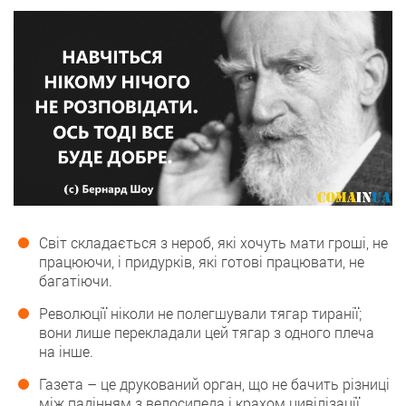
Світ складається з нероб, які хочуть мати гроші, не
працюючи, і придурків, які готові працювати, не
багатіючи.
Революції ніколи не полегшували тягар тиранії;
вони лише перекладали цей тягар з одного плеча
на інше.
Газета – це друкований орган, що не бачить різниці
між падінням з велосипеда і крахом цивілізації.