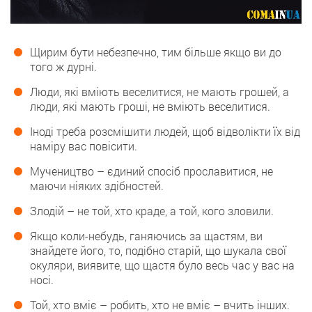
Щирим бути небезпечно, тим більше якщо ви до
того ж дурні.
Люди, які вміють веселитися, не мають грошей, а
люди, які мають гроші, не вміють веселитися.
Іноді треба розсмішити людей, щоб відволікти їх від
наміру вас повісити.
Мучеництво – єдиний спосіб прославитися, не
маючи ніяких здібностей.
Злодій – не той, хто краде, а той, кого зловили.
Якщо коли-небудь, ганяючись за щастям, ви
знайдете його, то, подібно старій, що шукала свої
окуляри, виявите, що щастя було весь час у вас на
носі.
Той, хто вміє – робить, хто не вміє – вчить інших.