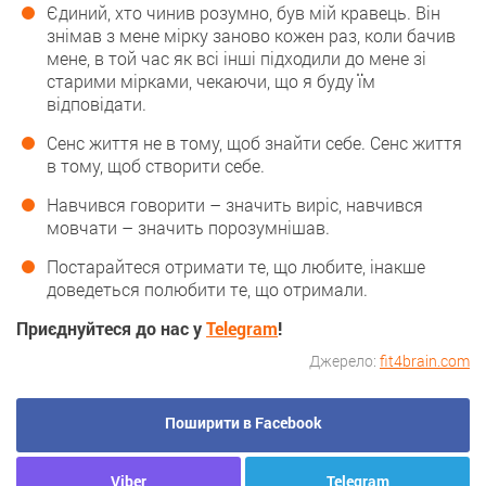
Єдиний, хто чинив розумно, був мій кравець. Він
знімав з мене мірку заново кожен раз, коли бачив
мене, в той час як всі інші підходили до мене зі
старими мірками, чекаючи, що я буду їм
відповідати.
Сенс життя не в тому, щоб знайти себе. Сенс життя
в тому, щоб створити себе.
Навчився говорити – значить виріс, навчився
мовчати – значить порозумнішав.
Постарайтеся отримати те, що любите, інакше
доведеться полюбити те, що отримали.
Приєднуйтеся до нас у
Telegram
!
Джерело:
fit4brain.com
Поширити в Facebook
Viber
Telegram