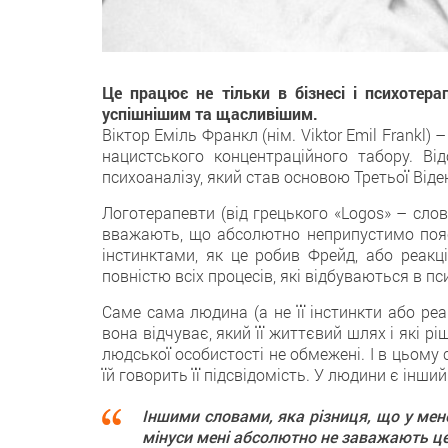
Це працює не тільки в бізнесі і психотер
успішнішим та щасливішим.
Віктор Еміль Франкл (нім. Viktor Emil Frankl) 
нацистського концентраційного табору. Ві
психоаналізу, який став основою Третьої Віде
Логотерапевти (від грецького «Logos» – слово
вважають, що абсолютно неприпустимо пояс
інстинктами, як це робив Фрейд, або реакці
повністю всіх процесів, які відбуваються в пс
Саме сама людина (а не її інстинкти або реа
вона відчуває, який її життєвий шлях і які
людської особистості не обмежені. І в цьому 
їй говорить її підсвідомість. У людини є інший
Іншими словами, яка різниця, що у мене 
мінуси мені абсолютно не заважають це