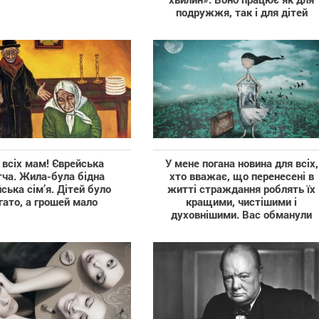
подружжя, так і для дітей
 всіх мам! Єврейська
У мене погана новина для всіх,
тча. Жила-була бідна
хто вважає, що перенесені в
ська сім’я. Дітей було
житті страждання роблять їх
гато, а грошей мало
кращими, чистішими і
духовнішими. Вас обманули