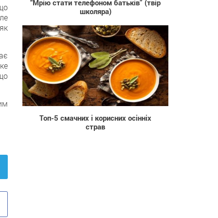
“Мрію стати телефоном батьків” (твір
що
школяра)
ле
як
ає
ке
кщо
1 229
им
Топ-5 смачних і корисних осінніх
страв