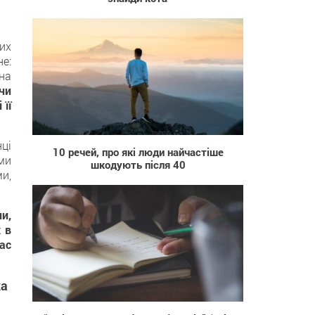
ких
не:
зна
чи
 її
6 655
нці
10 речей, про які люди найчастіше
ми
шкодують після 40
и,
и,
 в
ас
ка
495