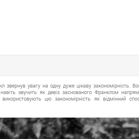
кл звернув увагу на одну дуже цікаву закономірність. Во
і навіть звучить як девіз заснованого Франклом напрям
и використовують цю закономірність як відмінний спос