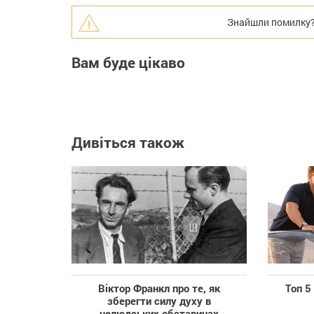
Знайшли помилку? В
Вам буде цікаво
Дивіться також
Віктор Франкл про те, як
Топ 5
зберегти силу духу в
нелюдських обставинах