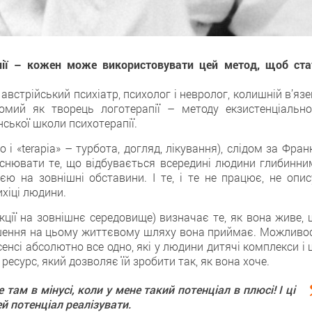
апії – кожен може використовувати цей метод, щоб ста
– австрійський психіатр, психолог і невролог, колишній в’яз
домий як творець логотерапії – методу екзистенціально
нської школи психотерапії.
 і «terapia» – турбота, догляд, лікування), слідом за Фран
нювати те, що відбувається всередині людини глибинни
єю на зовнішні обставини. І те, і те не працює, не опис
ихіці людини.
кції на зовнішнє середовище) визначає те, як вона живе, 
 рішення на цьому життєвому шляху вона приймає. Можливос
сенсі абсолютно все одно, які у людини дитячі комплекси і
 ресурс, який дозволяє їй зробити так, як вона хоче.
там в мінусі, коли у мене такий потенціал в плюсі! І ці
й потенціал реалізувати.