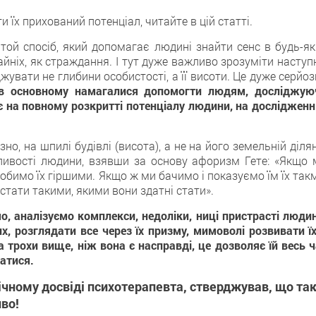
 їх прихований потенціал, читайте в цій статті.
е той спосіб, який допомагає людині знайти сенс в будь-я
райніх, як страждання. І тут дуже важливо зрозуміти наступ
жувати не глибини особистості, а її висоти. Це дуже серйо
в основному намагалися допомогти людям, досліджую
є на повному розкритті потенціалу людини, на дослідженні
но, на шпилі будівлі (висота), а не на його земельній діля
жливості людини, взявши за основу афоризм Гете: «Якщо 
бимо їх гіршими. Якщо ж ми бачимо і показуємо їм їх такм
тати такими, якими вони здатні стати».
, аналізуємо комплекси, недоліки, ниці пристрасті людин
, розглядати все через їх призму, мимоволі розвивати їх
 трохи вище, ніж вона є насправді, це дозволяє їй весь ч
атися.
ічному досвіді психотерапевта, стверджував, що та
во!