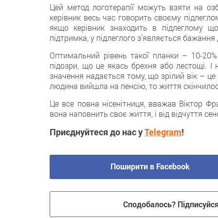
Цей метод логотерапії можуть взяти на озб
керівник весь час говорить своєму підлеглом
якщо керівник знаходить в підлеглому що
підтримка, у підлеглого з’являється бажання
Оптимальний рівень такої планки – 10-20% 
підозри, що це якась брехня або лестощі. І 
значення надається тому, що зрілий вік – це
людина вийшла на пенсію, то життя скінчилося
Це все повна нісенітниця, вважав Віктор Фра
вона наповнить своє життя, і від відчуття се
Приєднуйтеся до нас у
Telegram
!
Поширити в Facebook
Сподобалось? Підписуйся 