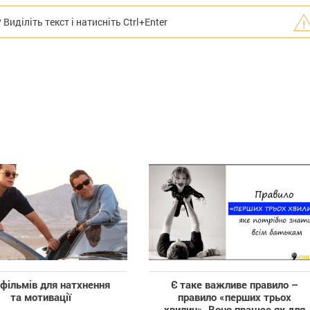
иділіть текст і натисніть Ctrl+Enter
 фільмів для натхнення
Є таке важливе правило –
та мотивації
правило «перших трьох
хвилин». Воно працює як для