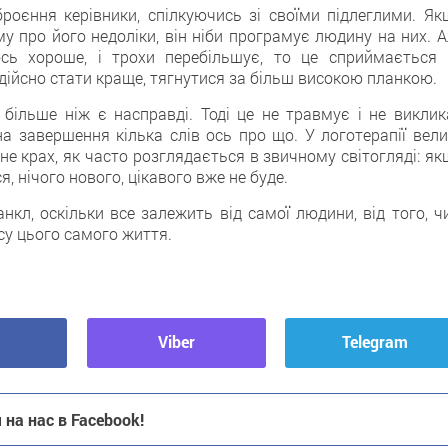
роєння керівники, спілкуючись зі своїми підлеглими. Як
у про його недоліки, він ніби програмує людину на них. А
сь хороше, і трохи перебільшує, то це сприймається 
 дійсно стати краще, тягнутися за більш високою планкою.
більше ніж є насправді. Тоді це не травмує і не виклик
на завершення кілька слів ось про що. У логотерапії вели
 не крах, як часто розглядається в звичному світогляді: я
, нічого нового, цікавого вже не буде.
нкл, оскільки все залежить від самої людини, від того, ч
нсу цього самого життя.
Viber
Telegram
на нас в Facebook!