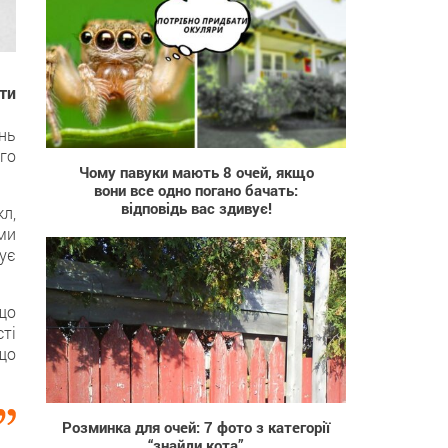
ти
225
ень
го
Чому павуки мають 8 очей, якщо
вони все одно погано бачать:
відповідь вас здивує!
кл,
ми
ує
що
ті
 що
1 051
Розминка для очей: 7 фото з категорії
“знайди кота”