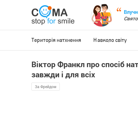
Влучн
Свято
Територія натхнення
Навколо світу
Віктор Франкл про спосіб на
завжди і для всіх
За Фрейдом