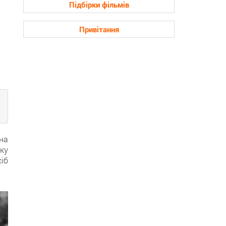
Підбірки фільмів
Привітання
на
ку
іб