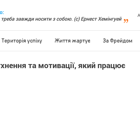
о:
А
 треба завжди носити з собою. (с) Ернест Хемінгуей
Територія успіху
Життя жартує
За Фрейдом
тхнення та мотивації, який працює