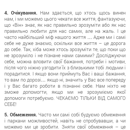
4. Очікування.
Нам здається, що хтось щось винен
нам, і ми можемо цього чекати все життя, фантазуючи,
що «Він» знає, як нас правильно зрозуміти або як нас
правильно любити для нас самих, але на жаль. І це
часто найбільший міф нашого життя … Адже ми і самі
себе не дуже знаємо, оскільки все життя – це дорога
до себе. Так, хіба може хтось зрозуміти те, що поки що
не зрозуміло і не пізнане нами самими? Досліджуючи
себе, можна вловити свої бажання, потреби і мотиви,
після чого ніжно узгодити їх з близькими тобі людьми і
порадитися. І якщо вони приймуть Вас і ваші бажання,
то вам по дорозі… якщо ні, значить у Вас все попереду
і у Вас багато роботи в пізнанні себе. Нам ніхто не
зможе допомогти, якщо ми не зрозуміємо якої
допомоги потребуємо. ЧЕКАЄМО ТІЛЬКИ ВІД САМОГО
СЕБЕ!
5. Обмеження.
Часто ми самі собі будуємо обмеження
і паркани можливостей, навіть не спробувавши, а чи
можемо ми це зробити. Зняти свої обмеження – це