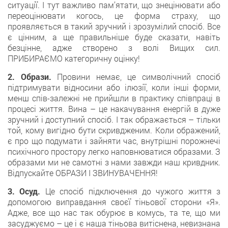
ситуації. І тут важливо пам’ятати, що знецінювати або
переоцінювати когось, це форма страху, що
проявляється в такий зручний і зрозумілий спосіб. Все
є цінним, а ще правильніше буде сказати, навіть
безцінне, адже створено з волі Вищих сил.
ПРИБИРАЄМО категоричну оцінку!
2. Образи.
Провини немає, це символічний спосіб
підтримувати відносини або ілюзії, коли інші форми,
менш спів-залежні не прийшли в практику співпраці в
процесі життя. Вина – це накачування енергій в дуже
зручний і доступний спосіб. І так ображається – тільки
той, кому вигідно бути скривдженим. Коли ображений,
є про що подумати і зайняти час, внутрішні порожнечі
психічного простору легко наповнюватися образами. З
образами ми не самотні з нами завжди наш кривдник.
Відпускайте ОБРАЗИ І ЗВИНУВАЧЕННЯ!
3. Осуд.
Це спосіб підключення до чужого життя з
допомогою виправдання своєї тіньової сторони «Я».
Адже, все що нас так обурює в комусь, та те, що ми
засуджуємо – це і є наша тіньова витіснена, невизнана