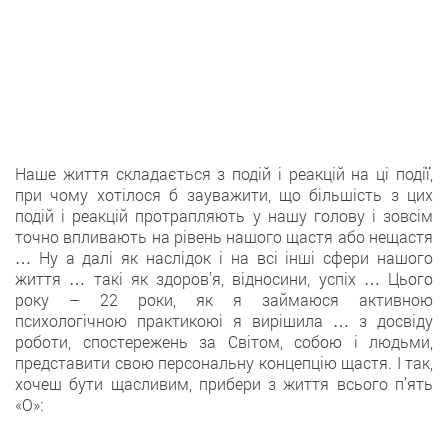
Наше життя складається з подій і реакцій на ці події,
при чому хотілося б зауважити, що більшість з цих
подій і реакцій протрапляють у нашу голову і зовсім
точно впливають на рівень нашого щастя або нещастя
… Ну а далі як наслідок і на всі інші сфери нашого
життя … такі як здоров’я, відносини, успіх … Цього
року – 22 роки, як я займаюся активною
психологічною практикоюі я вирішила … з досвіду
роботи, спостережень за Світом, собою і людьми,
представити свою персональну концепцію щастя. І так,
хочеш бути щасливим, прибери з життя всього п’ять
«О»: