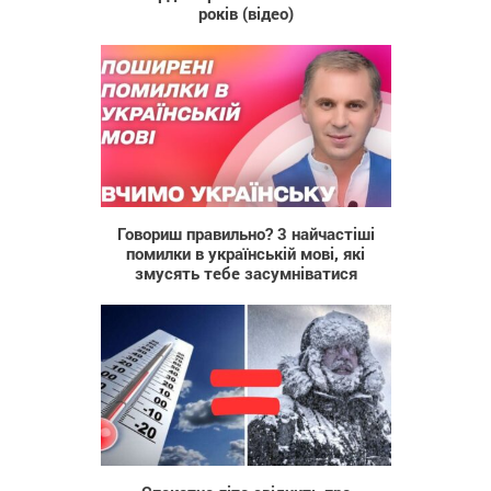
років (відео)
159
Говориш правильно? 3 найчастіші
помилки в українській мові, які
змусять тебе засумніватися
495