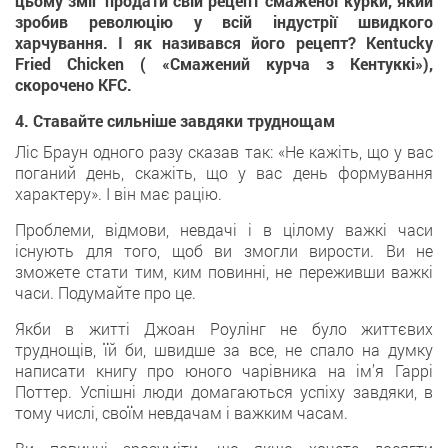
цьому зміг продати свій рецепт смаженої курки, який
зробив революцію у всій індустрії швидкого
харчування. І як називався його рецепт? Kentucky
Fried Chicken ( «Смажений курча з Кентуккі»),
скорочено KFC.
4. Ставайте сильніше завдяки труднощам
Ліс Браун одного разу сказав так: «Не кажіть, що у вас
поганий день, скажіть, що у вас день формування
характеру». І він має рацію.
Проблеми, відмови, невдачі і в цілому важкі часи
існують для того, щоб ви змогли вирости. Ви не
зможете стати тим, ким повинні, не переживши важкі
часи. Подумайте про це.
Якби в житті Джоан Роулінг не було життєвих
труднощів, їй би, швидше за все, не спало на думку
написати книгу про юного чарівника на ім’я Гаррі
Поттер. Успішні люди домагаються успіху завдяки, в
тому числі, своїм невдачам і важким часам.