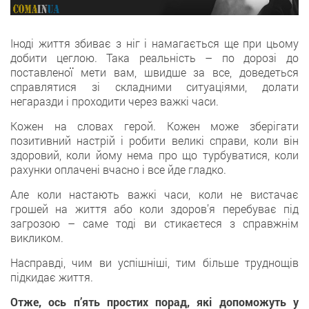
Іноді життя збиває з ніг і намагається ще при цьому
добити цеглою. Така реальність – по дорозі до
поставленої мети вам, швидше за все, доведеться
справлятися зі складними ситуаціями, долати
негаразди і проходити через важкі часи.
Кожен на словах герой. Кожен може зберігати
позитивний настрій і робити великі справи, коли він
здоровий, коли йому нема про що турбуватися, коли
рахунки оплачені вчасно і все йде гладко.
Але коли настають важкі часи, коли не вистачає
грошей на життя або коли здоров’я перебуває під
загрозою – саме тоді ви стикаєтеся з справжнім
викликом.
Насправді, чим ви успішніші, тим більше труднощів
підкидає життя.
Отже, ось п’ять простих порад, які допоможуть у