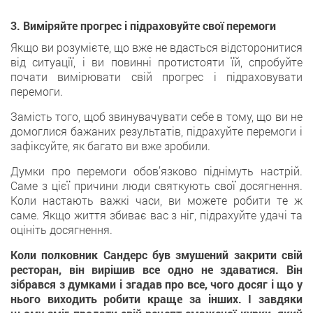
3. Виміряйте прогрес і підраховуйте свої перемоги
Якщо ви розумієте, що вже не вдасться відсторонитися
від ситуації, і ви повинні протистояти їй, спробуйте
почати вимірювати свій прогрес і підраховувати
перемоги.
Замість того, щоб звинувачувати себе в тому, що ви не
домоглися бажаних результатів, підрахуйте перемоги і
зафіксуйте, як багато ви вже зробили.
Думки про перемоги обов’язково піднімуть настрій.
Саме з цієї причини люди святкують свої досягнення.
Коли настають важкі часи, ви можете робити те ж
саме. Якщо життя збиває вас з ніг, підрахуйте удачі та
оцініть досягнення.
Коли полковник Сандерс був змушений закрити свій
ресторан, він вирішив все одно не здаватися. Він
зібрався з думками і згадав про все, чого досяг і що у
нього виходить робити краще за інших. І завдяки