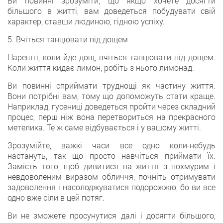
Ви повинні зрозуміти, що якщо хочете досягти
більшого в житті, вам доведеться побудувати свій
характер, ставши людиною, гідною успіху.
5. Вчіться танцювати під дощем
Нарешті, коли йде дощ, вчіться танцювати під дощем.
Коли життя кидає лимон, робіть з нього лимонад.
Ви повинні сприймати труднощі як частину життя.
Вони потрібні вам, тому що допоможуть стати краще.
Наприклад, гусениці доведеться пройти через складний
процес, перш ніж вона перетвориться на прекрасного
метелика. Те ж саме відбувається і у вашому житті.
Зрозумійте, важкі часи все одно коли-небудь
настануть, так що просто навчіться приймати їх.
Замість того, щоб дивитися на життя з похмурим і
невдоволеним виразом обличчя, почніть отримувати
задоволення і насолоджуватися подорожжю, бо ви все
одно вже сіли в цей потяг.
Ви не зможете просунутися далі і досягти більшого,