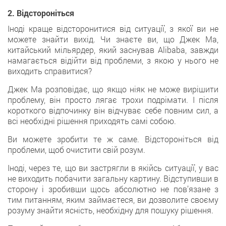
2. Відстороніться
Іноді краще відсторонитися від ситуації, з якої ви не
можете знайти вихід. Чи знаєте ви, що Джек Ма,
китайський мільярдер, який заснував Alibaba, завжди
намагається відійти від проблеми, з якою у нього не
виходить справитися?
Джек Ма розповідає, що якщо ніяк не може вирішити
проблему, він просто лягає трохи подрімати. І після
короткого відпочинку він відчуває себе повним сил, а
всі необхідні рішення приходять самі собою.
Ви можете зробити те ж саме. Відстороніться від
проблеми, щоб очистити свій розум.
Іноді, через те, що ви застрягли в якійсь ситуації, у вас
не виходить побачити загальну картину. Відступивши в
сторону і зробивши щось абсолютно не пов’язане з
тим питанням, яким займаєтеся, ви дозволите своєму
розуму знайти ясність, необхідну для пошуку рішення.