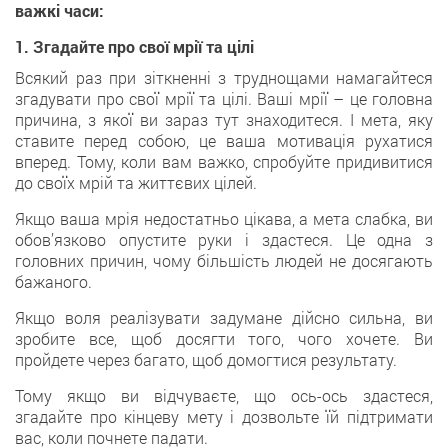
важкі часи:
1. Згадайте про свої мрії та цілі
Всякий раз при зіткненні з труднощами намагайтеся
згадувати про свої мрії та цілі. Ваші мрії – це головна
причина, з якої ви зараз тут знаходитеся. І мета, яку
ставите перед собою, це ваша мотивація рухатися
вперед. Тому, коли вам важко, спробуйте придивитися
до своїх мрій та життєвих цілей.
Якщо ваша мрія недостатньо цікава, а мета слабка, ви
обов’язково опустите руки і здастеся. Це одна з
головних причин, чому більшість людей не досягають
бажаного.
Якщо воля реалізувати задумане дійсно сильна, ви
зробите все, щоб досягти того, чого хочете. Ви
пройдете через багато, щоб домогтися результату.
Тому якщо ви відчуваєте, що ось-ось здастеся,
згадайте про кінцеву мету і дозвольте їй підтримати
вас, коли почнете падати.