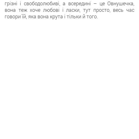
грізні і свободолюбиві, а всередині – це Овнушечка,
вона теж хоче любові і ласки, тут просто, весь час
говори їй, яка вона крута і тільки й того.