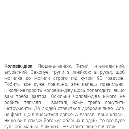
Чоловік-діва
. Людина-маніяк. Тихий, інтелигентний,
акуратний. Закопує трупи з лінійкою в руках, щоб
могилка до могили строго під кутом 90 градусів.
Робить все дуже повільно, але капець правильно.
Ніколи не просіть чоловіка-діву щось полагодити, якщо
вам треба завтра. Оскільки чоловік-діва нічого не
робить тяп-ляп і взагалі, йому треба докупити
інструменти. До людей ставиться доброзичливо. Але,
не факт, що відноситься добре. А взагалі, вони класні.
Якщо ви в списку його «улюблених людей», то все буде
гуд і обнімашки. А якщо ні, – читайте вище початок.