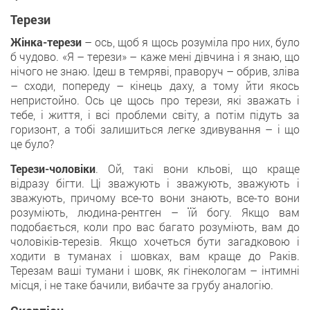
Терези
Жінка-терези
– ось, щоб я щось розуміла про них, було
б чудово. «Я – терези» – каже мені дівчина і я знаю, що
нічого не знаю. Ідеш в темряві, праворуч – обрив, зліва
– сходи, попереду – кінець даху, а тому йти якось
непристойно. Ось це щось про терези, які зважать і
тебе, і життя, і всі проблеми світу, а потім підуть за
горизонт, а тобі залишиться легке здивування – і що
це було?
Терези-чоловіки
. Ой, такі вони кльові, що краще
відразу бігти. Ці зважують і зважують, зважують і
зважують, причому все-то вони знають, все-то вони
розуміють, людина-рентген – їй богу. Якщо вам
подобається, коли про вас багато розуміють, вам до
чоловіків-терезів. Якщо хочеться бути загадковою і
ходити в туманах і шовках, вам краще до Раків.
Терезам ваші тумани і шовк, як гінекологам – інтимні
місця, і не таке бачили, вибачте за грубу аналогію.