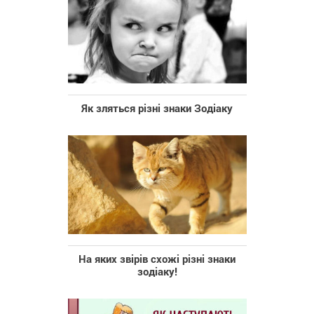
Як зляться різні знаки Зодіаку
На яких звірів схожі різні знаки
зодіаку!