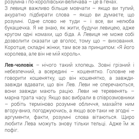
розумна і по-королівськи-величава – це в генах.
З левиця важливо більше мовчати – якщо ви тупий,
акуратно підбирати слова – якщо ви думаєте, що
розумні. Одне слово не туди – і все, ви нелюба
букашечка. Я не знаю, як жити, будучи левицею, адже
кругом одні комахи, що біда. А Левиця не може собі
дозволити сказати це вголос, тому що – виховання.
Коротше, складні жінки, там все за принципом: «Я його
королева, але він не мій король».
Лев-чоловік
– нічого такий хлопець. Зовні грізний і
небезпечний, а всередині – кошенятко. Головне не
говорити кошенятку, що він кошенятко, а завжди-
завжди вдавати, що він Лев. Леви не сперечаються,
вони завжди мають рацію. Леви не теревенять –
марна трата часу. Якщо вас вибрали в співрозмовники
– робіть терміново розумне обличчя, махайте ним
вгору-вниз, погоджуючись, а якщо все-таки не згодні –
аргументи, факти, розумні слова вітаються. Щиро
любити Лева можуть знову тільки тельці. Адже їм ж
пофіг.