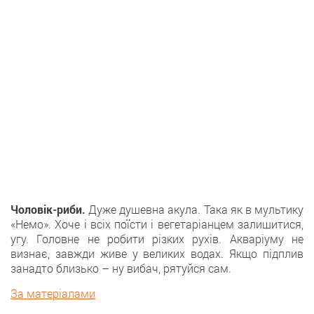
Чоловік-риби.
Дуже душевна акула. Така як в мультику
«Немо». Хоче і всіх поїсти і вегетаріанцем залишитися,
угу. Головне не робити різких рухів. Акваріуму не
визнає, завжди живе у великих водах. Якщо підплив
занадто близько – ну вибач, рятуйся сам.
За матеріалами