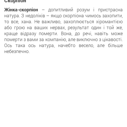
Скорпіон
Жінка-скорпіон
– допитливий розум і пристрасна
натура. З недоліків – якщо скорпіона чимось захопити,
то все, хана. Не важливо, захоплюється хіромантією
або грою на ваших нервах, результат один і той же,
краще відразу померти. Вона, до речі, навіть може
померти з вами за компанію, але виключно з цікавості.
Ось така ось натура, начебто весело, але більше
небезпечно.