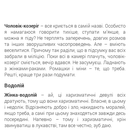
Чоловік-козеріг
– все криється в самій назві. Особисто
я намагаюся говорити тихіше, ступати м’якше, а
можна я піду? Не терплять заперечень, довгих розмов
та інших зворушливих часопроведень. Але – вміють
веселитися. Причому так раділи, що в підсумку вас всіх
забрали в міліцію. Поки всі в камері плачуть, чоловік-
козеріг сміється, вечір вдався. Не засумуєш. Ладнають
з жінками-раками. Ромашки і міни – те, що треба.
Решті, краще три рази подумати.
Водолій
Жінка-водолій
– ай, ці харизматичні девулі всіх
дратують, тому що вони харизматичні. Власне, в цьому
і недолік. Відрізняють добро і зло, накидають моралей,
якщо треба, а самі при цьому знаходяться завжди десь
посередині. Напевно – тому і харизматичні, хрін
звинуватиш в лукавстві, там все честно, зуб даю.