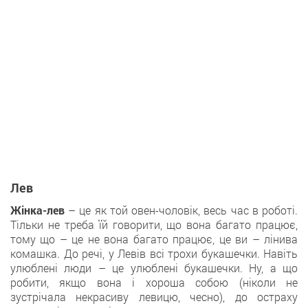
Лев
Жінка-лев
– це як той овен-чоловік, весь час в роботі.
Тільки не треба їй говорити, що вона багато працює,
тому що – це не вона багато працює, це ви – лінива
комашка. До речі, у Левів всі трохи букашечки. Навіть
улюблені люди – це улюблені букашечки. Ну, а що
робити, якщо вона і хороша собою (ніколи не
зустрічала некрасиву левицю, чесно), до остраху