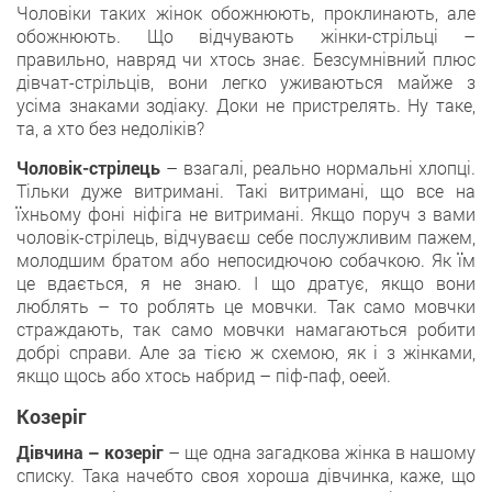
Чоловіки таких жінок обожнюють, проклинають, але
обожнюють. Що відчувають жінки-стрільці –
правильно, навряд чи хтось знає. Безсумнівний плюс
дівчат-стрільців, вони легко уживаються майже з
усіма знаками зодіаку. Доки не пристрелять. Ну таке,
та, а хто без недоліків?
Чоловік-стрілець
– взагалі, реально нормальні хлопці.
Тільки дуже витримані. Такі витримані, що все на
їхньому фоні ніфіга не витримані. Якщо поруч з вами
чоловік-стрілець, відчуваєш себе послужливим пажем,
молодшим братом або непосидючою собачкою. Як їм
це вдається, я не знаю. І що дратує, якщо вони
люблять – то роблять це мовчки. Так само мовчки
страждають, так само мовчки намагаються робити
добрі справи. Але за тією ж схемою, як і з жінками,
якщо щось або хтось набрид – піф-паф, оеей.
Козеріг
Дівчина – козеріг
– ще одна загадкова жінка в нашому
списку. Така начебто своя хороша дівчинка, каже, що