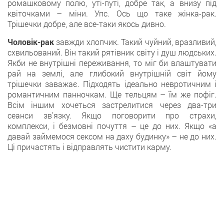
ромашковому полю, уті-путі, добре так, а внизу під
квіточками – міни. Упс. Ось що таке жінка-рак.
Трішечки добре, але все-таки якось дивно.
Чоловік-рак
завжди хлопчик. Такий чуйний, вразливий,
схвильований. Він такий рятівник світу і душ людських.
Якби не внутрішні переживання, то міг би влаштувати
рай на землі, але глибокий внутрішній світ йому
трішечки заважає. Підходять ідеально невротичним і
романтичним панночкам. Ще тельцям – їм же пофіг.
Всім іншим хочеться застрелитися через два-три
сеанси зв’язку. Якщо поговорити про страхи,
комплекси, і безмовні почуття – це до них. Якщо «а
давай займемося сексом на даху будинку» – не до них.
Ці причастять і відправлять чистити карму.