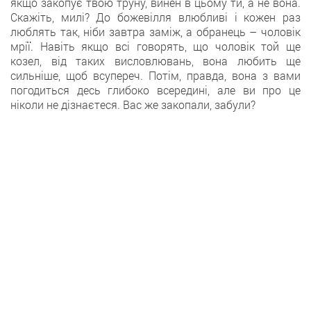
якщо закопує твою труну, винен в цьому ти, а не вона.
Скажіть, милі? До божевілля влюбливі і кожен раз
люблять так, ніби завтра заміж, а обранець – чоловік
мрії. Навіть якщо всі говорять, що чоловік той ще
козел, від таких висловлювань, вона любить ще
сильніше, щоб всупереч. Потім, правда, вона з вами
погодиться десь глибоко всередині, але ви про це
ніколи не дізнаєтеся. Вас же закопали, забули?