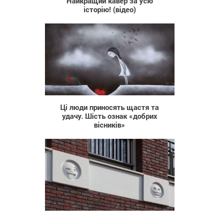
Найкращий кавер за усю
історію! (відео)
4 479
Ці люди приносять щастя та
удачу. Шість ознак «добрих
вісників»
790