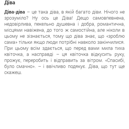
Діва
Діва-діва
– це така діва, в якій багато діви. Нічого не
зрозуміло? Ну ось це Діва! Дещо самовпевнена,
недовірлива, пекельно душевна і добра, романтична,
місцями навіжена, до того ж самостійна, але ніколи в
цьому не зізнається, тому що діва знає, що «зроблю
сама» тільки якщо люди потрібні навколо закінчилися.
При цьому всім здається, що перед вами мила тиха
квіточка, а насправді – ця квіточка відкусить руку,
прожує, переробить і відправить за вітром. «Спасибі,
було смачно». – і ввічливо подякує. Діва, що тут ще
скажеш.