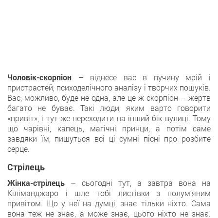
Чоловік-скорпіон
– віднесе вас в пучину мрій і
пристрастей, психоделічного аналізу і творчих пошуків.
Вас, можливо, буде не одна, але це ж скорпіон – жертв
багато не буває. Такі люди, яким варто говорити
«привіт», і тут же переходити на інший бік вулиці. Тому
що чарівні, капець, магічні принци, а потім саме
завдяки їм, пишуться всі ці сумні пісні про розбите
серце.
Стрілець
Жінка-стрілець
– сьогодні тут, а завтра вона на
Кіліманджаро і шле тобі листівки з полум’яним
привітом. Що у неї на думці, знає тільки ніхто. Сама
вона теж не знає, а може знає, цього ніхто не знає.