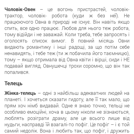
Чоловік-Овен
– це вогонь пристрастей, чоловік-
трактор, чоловік- робота (куди ж без неї). Не
працюючого Овна в природі не існує. Він навіть якщо
спить, все одно працює. Любов для нього теж робота,
тому відійди і не заважай. Коли треба, тебе запросять і
оголосять список вимог. В повний місяць Овни
видають романтику і інші радощі, за що потім себе
ненавидять, і тебе теж (ти ж побачила його таємницю),
тому – якщо отримала від Овна квіти і вірші, сиди і НЕ
подавай вигляд, Овнушечці трохи соромно, що він так
попалився.
Телець
Жінка-телець
– одні з найбільш адекватних людей на
планеті. І хочеться сказати гидоту, але її так мало, що
прям хоч німб видавай. Одне я знаю точно, тельці не
особливо емоційні, хоча в цьому ніколи не зізнаються,
люблять розіграти драму, але це всього лише від
нудьги, насправді їй взагалі-то пофіг. Це пофіг – і є той
самий недолік. Вона і любить так, що пофіг, і дружить