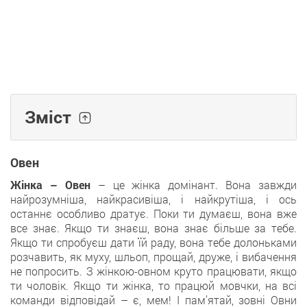
Зміст
Овен
Жінка – Овен
– це жінка домінант. Вона завжди
найрозумніша, найкрасивіша, і найкрутіша, і ось
останнє особливо дратує. Поки ти думаєш, вона вже
все знає. Якщо ти знаєш, вона знає більше за тебе.
Якщо ти спробуєш дати їй раду, вона тебе долоньками
розчавить, як муху, шльоп, прощай, друже, і вибачення
не попросить. З жінкою-овном круто працювати, якщо
ти чоловік. Якщо ти жінка, то працюй мовчки, на всі
команди відповідай – є, мем! І пам’ятай, зовні Овни