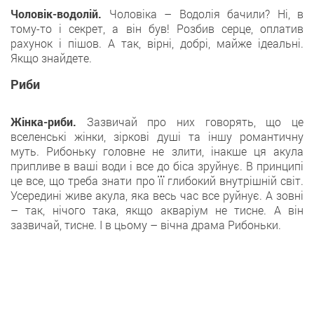
Чоловік-водолій.
Чоловіка – Водолія бачили? Ні, в
тому-то і секрет, а він був! Розбив серце, оплатив
рахунок і пішов. А так, вірні, добрі, майже ідеальні.
Якщо знайдете.
Риби
Жінка-риби.
Зазвичай про них говорять, що це
вселенські жінки, зіркові душі та іншу романтичну
муть. Рибоньку головне не злити, інакше ця акула
припливе в ваші води і все до біса зруйнує. В принципі
це все, що треба знати про її глибокий внутрішній світ.
Усередині живе акула, яка весь час все руйнує. А зовні
– так, нічого така, якщо акваріум не тисне. А він
зазвичай, тисне. І в цьому – вічна драма Рибоньки.