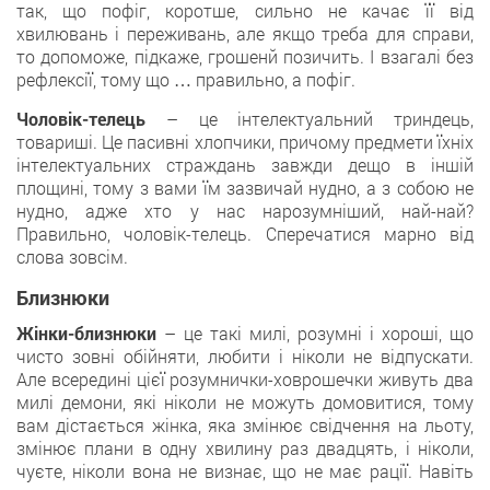
так, що пофіг, коротше, сильно не качає її від
хвилювань і переживань, але якщо треба для справи,
то допоможе, підкаже, грошенй позичить. І взагалі без
рефлексії, тому що … правильно, а пофіг.
Чоловік-телець
– це інтелектуальний триндець,
товариші. Це пасивні хлопчики, причому предмети їхніх
інтелектуальних страждань завжди дещо в іншій
площині, тому з вами їм зазвичай нудно, а з собою не
нудно, адже хто у нас нарозумніший, най-най?
Правильно, чоловік-телець. Сперечатися марно від
слова зовсім.
Близнюки
Жінки-близнюки
– це такі милі, розумні і хороші, що
чисто зовні обійняти, любити і ніколи не відпускати.
Але всередині цієї розумнички-ховрошечки живуть два
милі демони, які ніколи не можуть домовитися, тому
вам дістається жінка, яка змінює свідчення на льоту,
змінює плани в одну хвилину раз двадцять, і ніколи,
чуєте, ніколи вона не визнає, що не має рації. Навіть