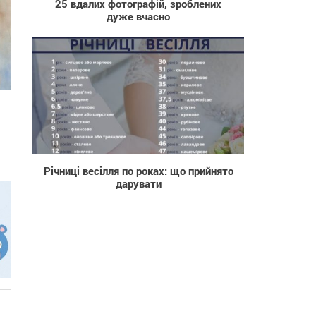
25 вдалих фотографій, зроблених
дуже вчасно
4 894
Річниці весілля по роках: що прийнято
дарувати
і