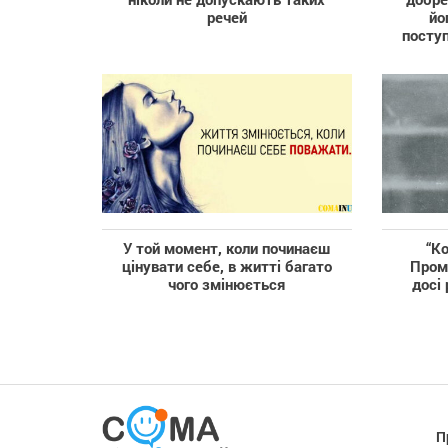
речей
йо
поступ
У той момент, коли починаєш
“Ко
цінувати себе, в житті багато
Промо
чого змінюється
досі
П