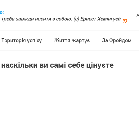
о:
А
 треба завжди носити з собою. (с) Ернест Хемінгуей
Територія успіху
Життя жартує
За Фрейдом
наскільки ви самі себе цінуєте