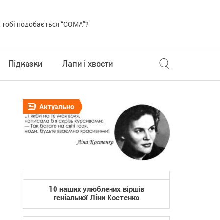
 тобі подобається “COMA”?
Підказки
Лапи і хвости
Актуально
10 наших улюблених віршів
геніальної Ліни Костенко