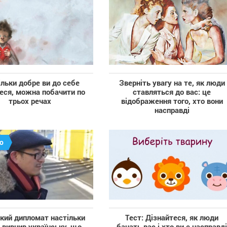
льки добре ви до себе
Зверніть увагу на те, як люди
еся, можна побачити по
ставляться до вас: це
трьох речах
відображення того, хто вони
насправді
о
кий дипломат настільки
Тест: Дізнайтеся, як люди
 вивчив українську, що
бачать вас і хто ви є насправд