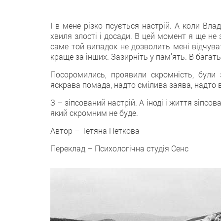
І в мене різко псується настрій. А коли Вла
хвиля злості і досади. В цей момент я ще не 
саме той випадок не дозволить мені відчуват
краще за інших. Зазирніть у пам’ять. В багат
Посоромились, проявили скромність, були 
яскрава помада, надто смілива заява, надто в
З – зіпсований настрій. А іноді і життя зіпсо
який скромним не буде.
Автор – Тетяна Петкова
Переклад – Психологічна студія Сенс