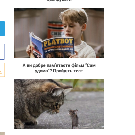
3 966
А ви добре пам’ятаєте фільм “Сам
удома”? Пройдіть тест
117 645