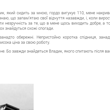
дик, який сидить за мною, гордо вигукує 110, мене накрив
знаю, що запам’ятаю свої відчуття назавжди, і, коли вирос
и незручність за те, що в мене щось виходить добре, а то
ьох знайдуться схожі спогади.
занадто обережні. Непристойно коротка спідниця, занад
исока ціна за свою роботу.
ване. Бо завжди знайдеться Владик, якого спитають після вас