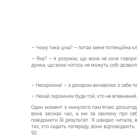
– Чому така ціна? – питає мене потенційна кл
– Яка? – я розумію, що вона не хоче говори
думка, що вони чогось не можуть собі дозволи
– Нескромна! – з докором вичавлює з себе па
– Нехай скромним буде той, хто не впевнений 
Один момент з минулого пам’ятаю досьогодн
вона засікає час, а ми за хвилину про се
повідомити їй результат. Я швидко читала, 
тих, хто сидить попереду, вони відповідають: 
90.