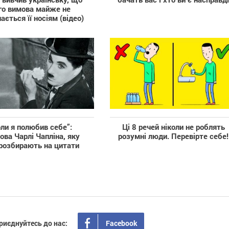
го вимова майже не
ається її носіям (відео)
ли я полюбив себе”:
Ці 8 речей ніколи не роблять
ва Чарлі Чапліна, яку
розумні люди. Перевірте себе!
 розбирають на цитати
Facebook
риєднуйтесь до нас: