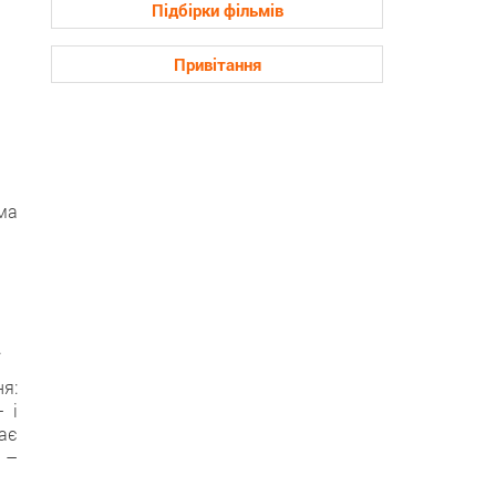
Підбірки фільмів
Привітання
ма
.
я:
 і
ає
у –