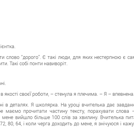
ієнтка.
ти слово “дорого”. Є такі люди, для яких нестерпною є са
ти. Такі собі понти навиворіт.
ні.
в якості своєї роботи, – стенула я плечима. – Я – впевнена
і в деталях. Я школярка. На уроці вчителька дає завданн
бе маємо прочитати частину тексту, порахувати слова –
в мене вийшло більше 100 слів за хвилину. Вчителька пит
72, 80, 64, і коли черга доходить до мене, я знічуюся і каж