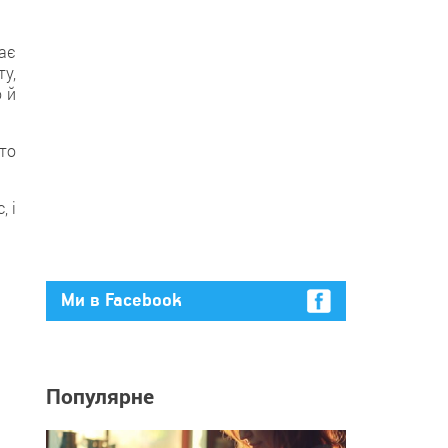
ає
ту,
 й
то
, і
Ми в Facebook
Популярне