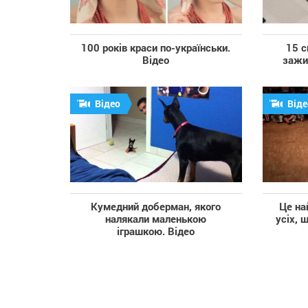
100 років краси по-українськи.
15 с
Відео
зажим
Відео
Віде
Кумедний доберман, якого
Це на
налякали маленькою
усіх, 
іграшкою. Відео