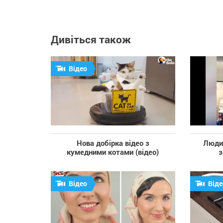
Дивіться також
Відео
Нова добірка відео з
Люди 
кумедними котами (відео)
з
Відео
Віде