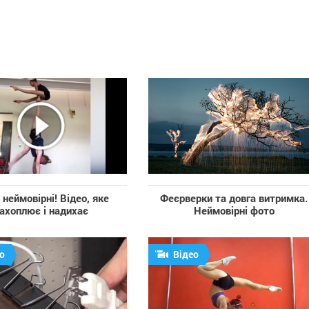
неймовірні! Відео, яке
Феєрверки та довга витримка.
ахоплює і надихає
Неймовірні фото
о
Відео