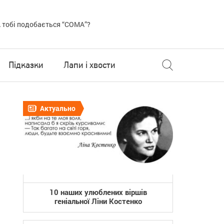
 тобі подобається “COMA”?
Підказки
Лапи і хвости
Актуально
10 наших улюблених віршів
геніальної Ліни Костенко