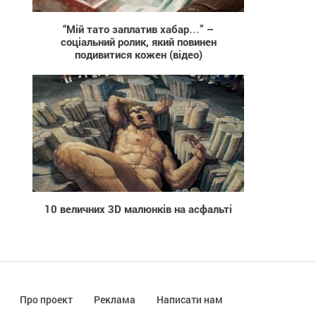
“Мій тато заплатив хабар…” –
соціальний ролик, який повинен
подивитися кожен (відео)
1 607
10 величних 3D малюнків на асфальті
Про проект
Реклама
Написати нам