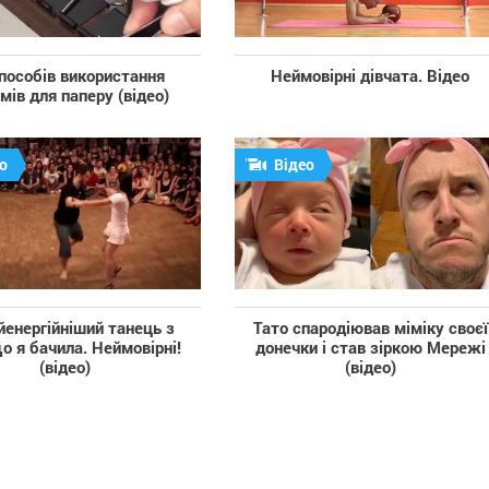
пособів використання
Неймовірні дівчата. Відео
ів для паперу (відео)
о
Відео
йенергійніший танець з
Тато спародіював міміку своєї
що я бачила. Неймовірні!
донечки і став зіркою Мережі
(відео)
(відео)