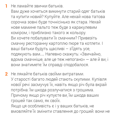
Не ламайте звички батьків.
Вам дуже хочеться викинути старий одяг батьків
та купити новий? Купуйте. Але нехай нова татова
сорочка зовні буде точнісінько як стара. Нехай
нове мамине пальто теж буде з каракулевим
коміром, і приблизно такого ж кольору.
Ви хочете побалувати їх смачним? Привезіть
смачну ресторанну картоплю пюре та котлети. І
ваші батьки будуть щасливі – з’їдять усе,
подякують вам… Напевно скажуть: «Звичайно,
вдома смачніше, але це теж непогано» — але й ви, і
вони знатимете: їм справді сподобалося.
Не лякайте батьків своїми витратами.
У старості багато людей стають скупими. Купівля
нової речі засмучує їх, навіть якщо річ була вкрай
потрібна: їм шкода розлучатися з грошима.
Причому якщо річ купуєте ви, їм шкода ваших
грошей так само, як своїх.
Якщо ця особливість є і у ваших батьків, не
вмовляйте їх змінити ставлення до грошей: вони не