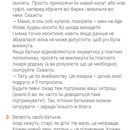
змінять. Просто, приносячи їм новий халат або нові
туфлі, наперед обріжте всі бирки і викиньте всі
чеки. Скажіть:
— Мамо, я ось собі купила, поміряла – мені не йде.
Може, будеш носити, бо шкода викидати.
І мама точно носитиме, навіть якщо раніше не
збиралася: вона не може допустити, щоб річ була
викинута.
Якщо батьки відмовляються лікуватись у платних
поліклініках, просять не викликати їм платного
лікаря додому (а ви розумієте, що це необхідно),
схитруйте. Скажіть:
— Тату, це по знайомству. Ця лікарка – дочка моєї
подруги, я її попросила.
Будьте певні: лікар теж підтримає ваші хитрощі
(знали б ви, як часто їм доводиться таке
підтримувати!). Так, літніми батьками можна
хитрувати – заради їхнього ж блага.
Веселіть своїх батьків.
Іноді кажуть: старі, як діти. На жаль, це неправда.
Кожен новий день дитини – це піднесення. Кожен