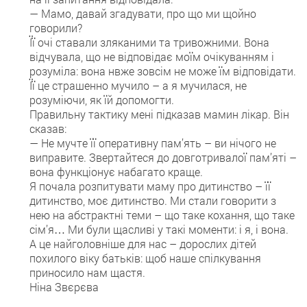
— Мамо, давай згадувати, про що ми щойно
говорили?
Її очі ставали зляканими та тривожними. Вона
відчувала, що не відповідає моїм очікуванням і
розуміла: вона нвже зовсім не може їм відповідати.
Її це страшенно мучило – а я мучилася, не
розуміючи, як їй допомогти.
Правильну тактику мені підказав мамин лікар. Він
сказав:
— Не мучте її оперативну пам’ять – ви нічого не
виправите. Звертайтеся до довготривалої пам’яті –
вона функціонує набагато краще.
Я почала розпитувати маму про дитинство – її
дитинство, моє дитинство. Ми стали говорити з
нею на абстрактні теми – що таке кохання, що таке
сім’я… Ми були щасливі у такі моменти: і я, і вона.
А це найголовніше для нас – дорослих дітей
похилого віку батьків: щоб наше спілкування
приносило нам щастя.
Ніна Звєрєва