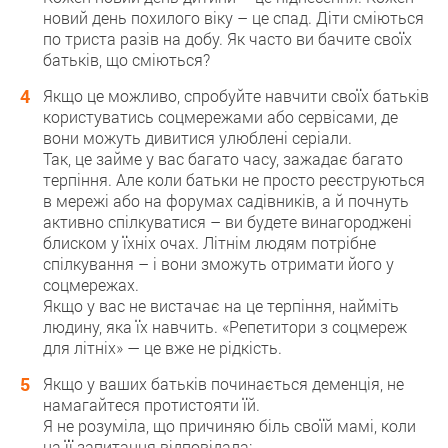
новий день похилого віку – це спад. Діти сміються
по триста разів на добу. Як часто ви бачите своїх
батьків, що сміються?
Якщо це можливо, спробуйте навчити своїх батьків
користуватись соцмережами або сервісами, де
вони можуть дивитися улюблені серіали.
Так, це займе у вас багато часу, зажадає багато
терпіння. Але коли батьки не просто реєструються
в мережі або на форумах садівників, а й почнуть
активно спілкуватися – ви будете винагороджені
блиском у їхніх очах. Літнім людям потрібне
спілкування – і вони зможуть отримати його у
соцмережах.
Якщо у вас не вистачає на це терпіння, найміть
людину, яка їх навчить. «Репетитори з соцмереж
для літніх» — це вже не рідкість.
Якщо у ваших батьків починається деменція, не
намагайтеся протистояти їй.
Я не розуміла, що причиняю біль своїй мамі, коли
на її запитання відповідала: