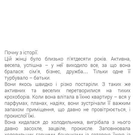
Почну з історії.
Цій жінці було близько п’ятдесяти років. Активна,
весела, успішна – у неї виходило все, за що вона
бралася: сім’я, бізнес, дружба… Тільки одне її
турбувало – батьки.
Вони якось швидко і різко постаріли. З таких же
активних та веселих перетворилися на тихих
крохоборів. Коли вона влітала в їхню квартиру – вся у
парфумах, планах, надіях, вони зустрічали її важким
запахом приміщення, що давно не провітрюється, і
прокислої їжі.
Вона кидалася до холодильника, вигрібала з нього
давно засохле, зацвіле, прокисле. Заповнювала
холодильник гарними баночками із готовою їжею із