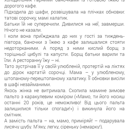
дорогого кафе.
Підходила до шафи, розвішувала на плічках обновки:
татові сорочку, мамі халатик.
Батьки їй не суперечили. Дивилися на неї, завмерши.
Нічого не казали.
І коли вона приїжджала до них у гості за тиждень-
півтора, баночки з їжею з кафе залишалися стояти
недоторканими. А поряд з ними кислий борщ з
торішньої цибулі та капусти. Борщ батьки варили та
їли. А ресторанну їжу – ні.
Тато зустрічав її у своїй улюбленій, протертій на ліктях
до дірок картатій сорочці. Мама – у улюбленому,
штопаному-перештопаному халатику. Її обновки висіли
в шафі незайманими.
Якось жінка не витримала. Схопила мамине зимове
пальто з каракулевим коміром («Мамо, ти його носиш
останні 20 років, це неможливо! Від цього пальта
залишилися тільки спогади!») і викинула його на
смітник.
А замість пальта – на, мамо, приміряй! – подарувала
лисячу шубу. М’яку, легку, сіреньку (немарку!).