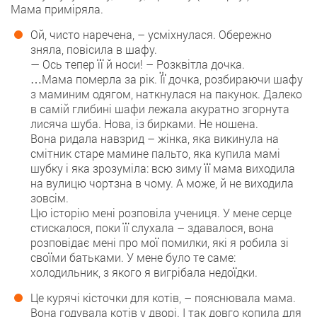
Мама приміряла.
Ой, чисто наречена, – усміхнулася. Обережно
зняла, повісила в шафу.
— Ось тепер її й носи! – Розквітла дочка.
…Мама померла за рік. Її дочка, розбираючи шафу
з маминим одягом, наткнулася на пакунок. Далеко
в самій глибині шафи лежала акуратно згорнута
лисяча шуба. Нова, із бирками. Не ношена.
Вона ридала навзрид – жінка, яка викинула на
смітник старе мамине пальто, яка купила мамі
шубку і яка зрозуміла: всю зиму її мама виходила
на вулицю чортзна в чому. А може, й не виходила
зовсім.
Цю історію мені розповіла учениця. У мене серце
стискалося, поки її слухала – здавалося, вона
розповідає мені про мої помилки, які я робила зі
своїми батьками. У мене було те саме:
холодильник, з якого я вигрібала недоїдки.
Це курячі кісточки для котів, – пояснювала мама.
Вона годувала котів у дворі. І так довго копила для