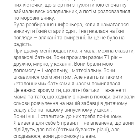
них кісточки, що згортки з тухлятиною спочатку
займали весь холодильник, а потім розповзалися
по морозильнику.
Була розбирання шифоньера, коли я намагалася
викинути їхній старий одяг. І натикалася на їхні
погляди – злякані та смиренні. Їм це не було на
радість.
При цьому мені пощастило: я мала, можна сказати,
зразкові батьки. Вони прожили разом 71 рік –
дружно, мирно, у коханні. Вони брали мою
допомогу – і моральну, і матеріальну. Вони
цікавилися моїм життям. Але навіть із такими
«еталонними» батьками я часом помилялася.
Це важко: зрозуміти, що літні батьки – вже не ті
мама та тато, що ходили з нами в походи, витирали
сльози розчулення на нашій забавці в дитячому
садку або на нашому випускному у школі.
Вони інші. І ставитись до них треба по-іншому.
Я вивела для себе 5 правил – не впевнена, що вони
підійдуть для всіх (батьки бувають різні), але,
сподіваюся, вони допоможуть вам.