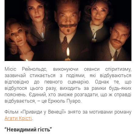
Місіс Рейнольдс, виконуючи сеанси спіритизму,
зазвичай стикається з подіями, які відбуваються
відповідно до певного сценарію. Однак те, що
відбулося цього разу, виходить за рамки будь-яких
пояснень. Єдиний, хто зможе розгадати, що ж справді
відбувається, – це Еркюль Пуаро.
Фільм «Привиди у Венеції» знято за мотивами роману
Агати Крісті
.
“Невидимий гість”