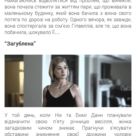
Намагаючись відволіктися від проблем, що виникли,
вона почала стежити за життям пари, що проживала в
маленькому будинку, який вона бачила з вікна свого
потяга по дорозі на роботу. Одного вечора, як завжди,
вона спостерігала за сім’єю Гіпвеллів, але те, що вона
побачила, шокувало її…
“Загублена”
У той день, коли Нік та Еммі Данн планували
відзначити свою п’яту річницю весілля, жінка
загадковим чином зникає. Прагнучи з’ясувати
обставини зникнення своєї дружини, чоловік