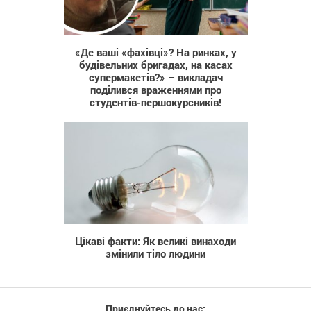
796
«Де ваші «фахівці»? На ринках, у
будівельних бригадах, на касах
супермакетів?» – викладач
поділився враженнями про
студентів-першокурсників!
1 518
Цікаві факти: Як великі винаходи
змінили тіло людини
Приєднуйтесь до нас: