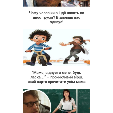
280
Чому чоловіки в Індії носять по
двоє трусів? Відповідь вас
здивує!
4 665
“Мамо, відпусти мене, будь
ласка…” – проникливий вірш,
який варто прочитати усім мама