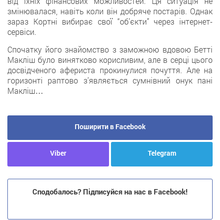
від їхніх фінансових можливостей. Ця ситуація не
змінювалася, навіть коли він добряче постарів. Однак
зараз Кортні вибирає свої “об’єкти” через інтернет-
сервіси.
Спочатку його знайомство з заможною вдовою Бетті
Макліш було винятково корисливим, але в серці цього
досвідченого афериста прокинулися почуття. Але на
горизонті раптово з’являється сумнівний онук пані
Макліш…
Поширити в Facebook
Viber
Telegram
Сподобалось? Підписуйся на нас в Facebook!