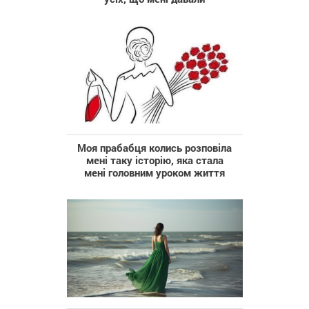
Моя прабабця колись розповіла
мені таку історію, яка стала
мені головним уроком життя