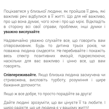
Поцікавтеся у близької людини, як пройшов її день, які
важливі речі відбулися в її житті. Що для неї важливо,
про що вона думає, чого хоче і про що мріє. Відкладіть
в сторону всі свої справи, проблеми, інші думки і
уважно вислухайте
.
Надзвичайно уважно слухайте все, що говорить вам
співрозмовник. Будь то дитина трьох років, чи
поважна людина сімдесяти. Не перебивайте і покажіть
весь спектр позитивних емоцій, підкреслюючи,
наскільки для вас важливо і цінно все, що вам
говорять.
Співпереживайте.
Якщо близька людина засмучена чи
стривожена, висловіть турботу, розуміння і щире
бажання допомогти.
Якщо ж все добре, то просто порадійте за друга!
Дайте людині зрозуміти, що ви цінуєте її та любите. І
щиро радієте, що ця людина є у вашому житті!