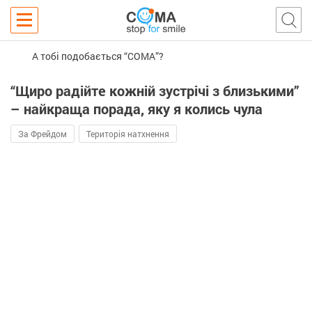
А тобі подобається “COMA”?
“Щиро радійте кожній зустрічі з близькими”
– найкраща порада, яку я колись чула
За Фрейдом
Територія натхнення