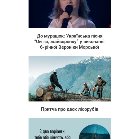
1 634
До мурашок: Українська пісня
“Ой ти, жайворонку” у виконанні
6-річної Вероніки Морської
2 172
Притча про двох лісорубів