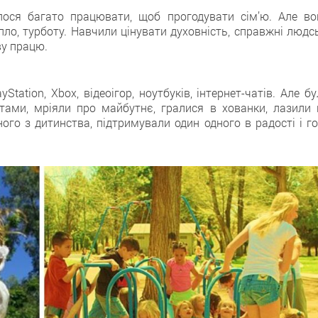
лося багато працювати, щоб прогодувати сім’ю. Але во
о, турботу. Навчили цінувати духовність, справжні людсь
иву працю.
Station, Xbox, відеоігор, ноутбуків, інтернет-чатів. Але б
тами, мріяли про майбутнє, гралися в хованки, лазили 
ного з дитинства, підтримували один одного в радості і го