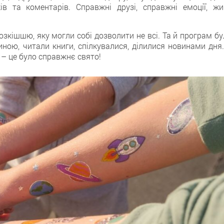
ків та коментарів. Справжні друзі, справжні емоції, жи
розкішшю, яку могли собі дозволити не всі. Та й програм б
ною, читали книги, спілкувалися, ділилися новинами дня.
 – це було справжнє свято!