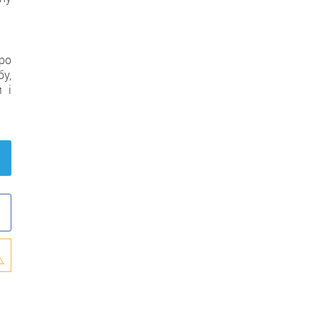
ро
бу,
 і