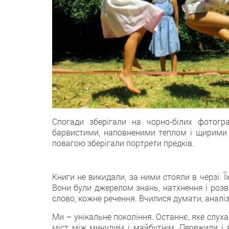
Спогади зберігали на чорно-білих фотогр
барвистими, наповненими теплом і щирими 
повагою зберігали портрети предків.
Книги не викидали, за ними стояли в черзі. 
Вони були джерелом знань, натхнення і розви
слово, кожне речення. Вчилися думати, аналі
Ми – унікальне покоління. Останнє, яке слухал
міст між минулим і майбутнім. Пережили і ві