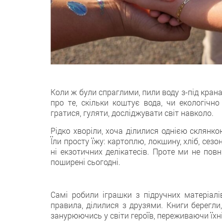
Коли ж були спраглими, пили воду з-під кран
про те, скільки коштує вода, чи екологічн
гратися, гуляти, досліджувати світ навколо.
Рідко хворіли, хоча ділилися однією склянко
Їли просту їжу: картоплю, локшину, хліб, сезо
ні екзотичних делікатесів. Проте ми не повн
поширені сьогодні.
Самі робили іграшки з підручних матеріалів
правила, ділилися з друзями. Книги берегли,
занурюючись у світи героїв, переживаючи їхні