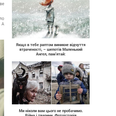
ве
уло
 А
4 679
Якщо в тебе раптом виникне відчуття
втраченості, – шепотів Маленький
Ангел, пам’ятай:
1 445
Ми ніколи вам цього не пробачимо.
Вiйнa і тварини. Фотоісторія