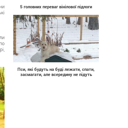
ни
5 головних переваг вінілової підлоги
кі
ули
по
рі,
2 168
Пси, які будуть на буді лежати, спати,
засмагати, але всередину не підуть