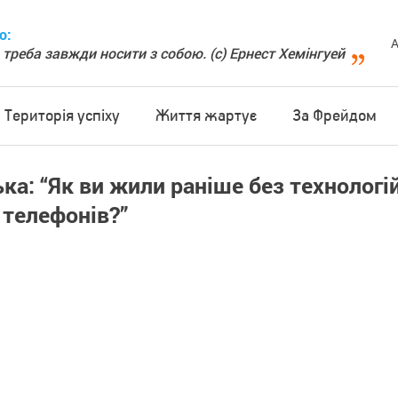
о:
А
 треба завжди носити з собою. (с) Ернест Хемінгуей
Територія успіху
Життя жартує
За Фрейдом
ка: “Як ви жили раніше без технологі
 телефонів?”