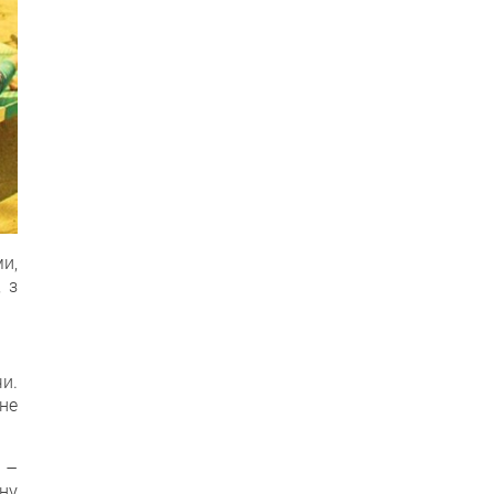
и,
 з
чи.
не
и –
іну