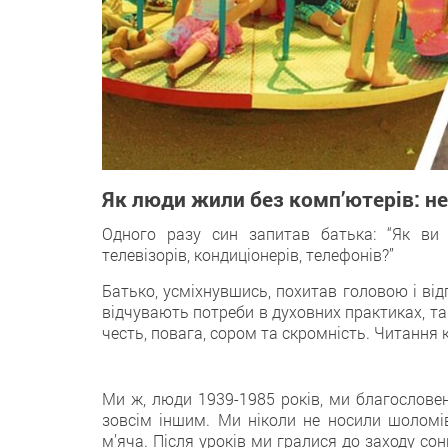
Як люди жили без комп’ютерів: не
Одного разу син запитав батька: “Як ви ж
телевізорів, кондиціонерів, телефонів?”
Батько, усміхнувшись, похитав головою і від
відчувають потреби в духовних практиках, таких
честь, повага, сором та скромність. Читання
Ми ж, люди 1939-1985 років, ми благослове
зовсім іншим. Ми ніколи не носили шоломів
м’яча. Після уроків ми гралися до заходу сон