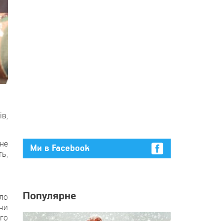
в,
 не
Ми в Facebook
ть,
Популярне
ло
чи
ого