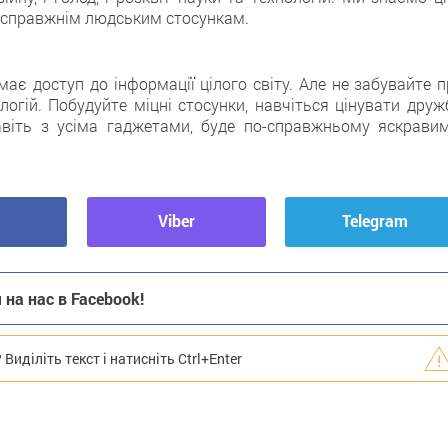
, справжнім людським стосункам.
ає доступ до інформації цілого світу. Але не забувайте п
ологій. Побудуйте міцні стосунки, навчіться цінувати друж
навіть з усіма гаджетами, буде по-справжньому яскравим
Viber
Telegram
на нас в Facebook!
иділіть текст і натисніть Ctrl+Enter