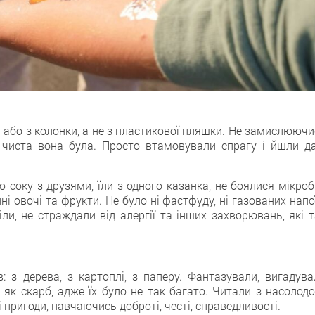
а або з колонки, а не з пластикової пляшки. Не замислююч
о чиста вона була. Просто втамовували спрагу і йшли да
ю соку з друзями, їли з одного казанка, не боялися мікроб
нні овочі та фрукти. Не було ні фастфуду, ні газованих напо
іли, не страждали від алергії та інших захворювань, які 
: з дерева, з картоплі, з паперу. Фантазували, вигадува
 як скарб, адже їх було не так багато. Читали з насолодо
 пригоди, навчаючись доброті, честі, справедливості.