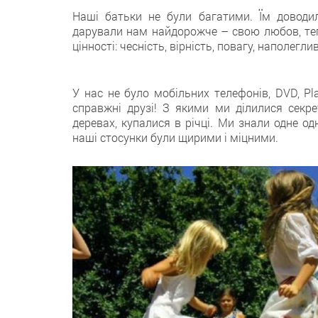
Наші батьки не були багатими. Їм доводи
дарували нам найдорожче – свою любов, тепл
цінності: чесність, вірність, повагу, наполегл
У нас не було мобільних телефонів, DVD, Play
справжні друзі! З якими ми ділилися секре
деревах, купалися в річці. Ми знали одне од
наші стосунки були щирими і міцними.