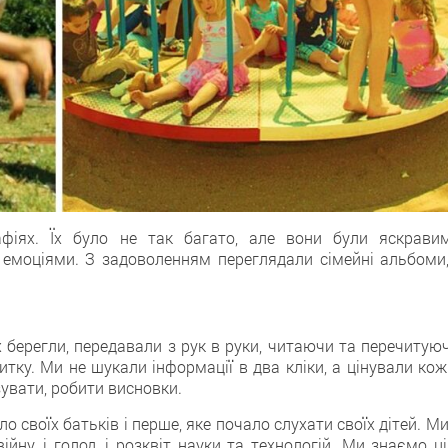
афіях. Їх було не так багато, але вони були яскравим
емоціями. З задоволенням переглядали сімейні альбоми,
Їх берегли, передавали з рук в руки, читаючи та перечитую
тку. Ми не шукали інформації в два кліки, а цінували кож
зувати, робити висновки.
о своїх батьків і перше, яке почало слухати своїх дітей. М
йну, і голод, і розквіт науки та технологій. Ми знаємо ц