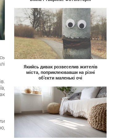
1 738
ись
лі
Якийсь дивак розвеселив жителів
міста, поприклеювавши на різні
об’єкти маленькі очі
ів.
їв,
так
ли
ю,
39