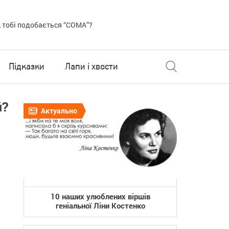
 тобі подобається “COMA”?
Підказки
Лапи і хвости
й?
Актуально
10 наших улюблених віршів
геніальної Ліни Костенко