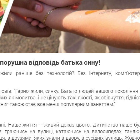
порушна відповідь батька сину!
или раніше без технологій? Без Інтернету, комп’ютері
повів: “Гарно жили, синку. Багато людей вашого покоління
 як молитва, і не цінують такі якості, як співчуття, гідніс
 книг також стає все менш популярним заняттям.”
нні. Наше життя – живий доказ цього. Дитинство наше бу
, граючись на вулиці, катаючись на велосипедах, ганяю
ця, з друзями, яких знали з двору, з сусідніх вулиць. Жодн