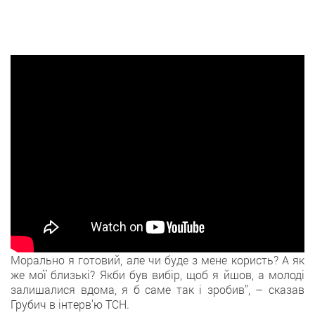
Морально я готовий, але чи буде з мене користь? А як
же мої близькі? Якби був вибір, щоб я йшов, а молоді
залишалися вдома, я б саме так і зробив”, – сказав
Грубич в інтерв’ю ТСН.