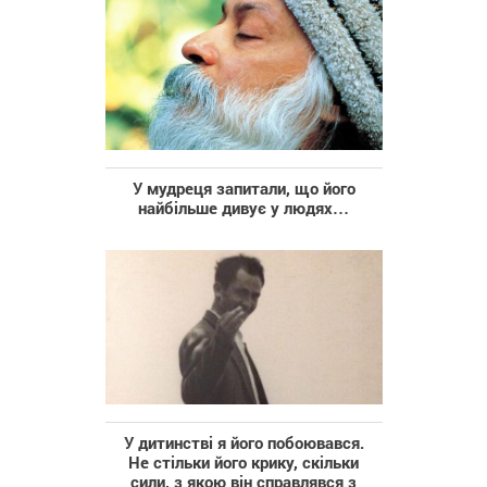
У мудреця запитали, що його
найбільше дивує у людях…
У дитинстві я його побоювався.
Не стільки його крику, скільки
сили, з якою він справлявся з