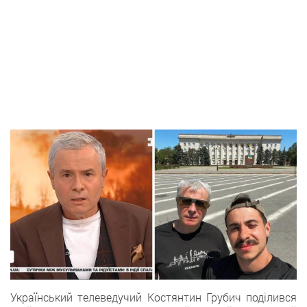
Український телеведучий Костянтин Грубич поділився