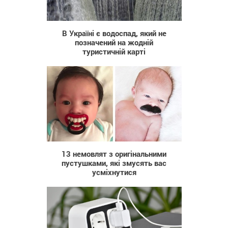
33 865
В Україні є водоспад, який не
позначений на жодній
туристичній карті
1 814
13 немовлят з оригінальними
пустушками, які змусять вас
усміхнутися