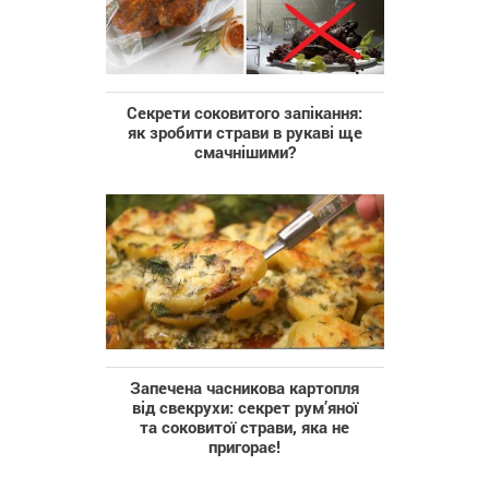
Секрети соковитого запікання:
як зробити страви в рукаві ще
смачнішими?
Запечена часникова картопля
від свекрухи: секрет рум’яної
та соковитої страви, яка не
пригорає!