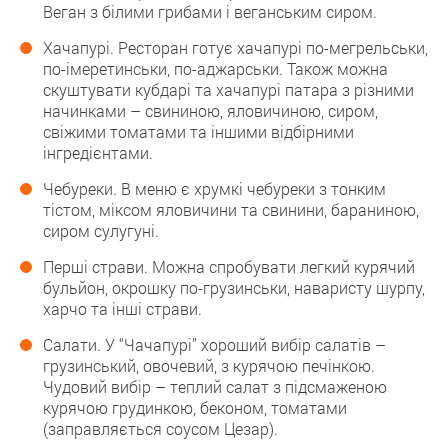
Веган з білими грибами і веганським сиром.
Хачапурі. Ресторан готує хачапурі по-мегрельськи,
по-імеретинськи, по-аджарськи. Також можна
скуштувати кубдарі та хачапурі патара з різними
начинками – свининою, яловичиною, сиром,
свіжими томатами та іншими відбірними
інгредієнтами.
Чебуреки. В меню є хрумкі чебуреки з тонким
тістом, міксом яловичини та свинини, бараниною,
сиром сулугуні.
Перші страви. Можна спробувати легкий курячий
бульйон, окрошку по-грузинськи, наваристу шурпу,
харчо та інші страви.
Салати. У “Чачапурі” хороший вибір салатів –
грузинський, овочевий, з курячою печінкою.
Чудовий вибір – теплий салат з підсмаженою
курячою грудинкою, беконом, томатами
(заправляється соусом Цезар).