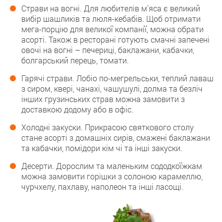
Страви на вогні. Для любителів м’яса є великий
вибір шашликів та люля-кебабів. Щоб отримати
мега-порцію для великої компанії, можна обрати
асорті. Також в ресторані готують смачні запечені
овочі на вогні – печериці, баклажани, кабачки,
болгарський перець, томати.
Гарячі страви. Лобіо по-мегрельськи, теплий лаваш
з сиром, квері, чанахі, чашушулі, долма та безліч
інших грузинських страв можна замовити з
доставкою додому або в офіс.
Холодні закуски. Прикрасою святкового столу
стане асорті з домашніх сирів, смажені баклажани
та кабачки, помідори кім чі та інші закуски.
Десерти. Дорослим та маленьким сододкоїжкам
можна замовити горішки з солоною карамеллю,
чурчхелу, пахлаву, наполеон та інші ласощі.