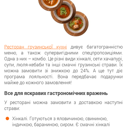
Ресторан грузинської кухні
дивує багатогранністю
меню, а також супервигідними спецпропозиціями.
Одна з них – комбо. Це різні види хінкалі, сети хачапурі,
супи, люля-кебаби та інші смачні грузинські страви. Їх
можна замовити зі знижкою до 24%. А ще тут діє
програма лояльності. Вона передбачає подарунки
майже до кожного замовлення!
Все для яскравих гастрономічних вражень
У ресторані можна замовити з доставкою наступні
страви:
Хінкалі. Готуються з яловичиною, свининою,
індичкою, бараниною, сиром. Є смачні хінкалі