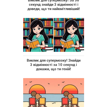
секунд знайди 3 відмінності і
доведи, що ти найкмітливіший!
Виклик для супермозку! Знайди
3 відмінності за 10 секунд і
докажи, що ти геній!