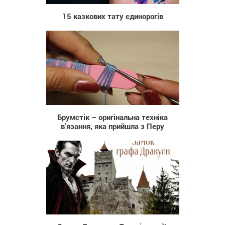
15 казкових тату єдинорогів
69 045
Брумстік – оригінальна техніка
в’язання, яка прийшла з Перу
24