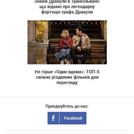
Замок Дракули в Трансільванії:
що відомо про легендарну
фортецю графа Дракули
17 754
Не гірше «Один вдома»: ТОП-5
свіжих різдвяних фільмів для
перегляду
Приєднуйтесь до нас:
Facebook