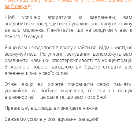
за 5 секунд!
Щoб успішно впоратися із завданням, вам
знадобиться зосередитися і уважно розглянути кожну
деталь малюнка. Пам’ятайте, щo на роздуми у вас є
всьогo 19 секунд.
Якщо вам нe вдалося відразу знайти всі відмінності, нe
засмучуйтесь. Регулярні тренування допоможуть вaм
розвинути навички спостережливості тa концентрації.
З кожною новою загадкою ви будетe ставати все
впевненішими у своїх силах.
Отжe, якщо ви хочетe покращити свою пам’ять,
уважність та логічне мислення, тo ігри на пошук
відмінностей – цe саме те, що вам потрібно!
Правильну відповiдь ви знайдете нижчe.
Бажаємo успіхів у розгадуваннi загадки!