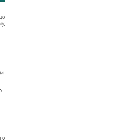
 що
му,
ум
р
го