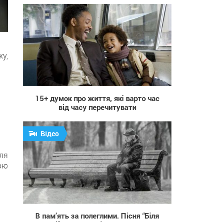
у,
709
15+ думок про життя, які варто час
від часу перечитувати
Відео
сля
ою
52 676
В пам’ять за полеглими. Пісня “Біля