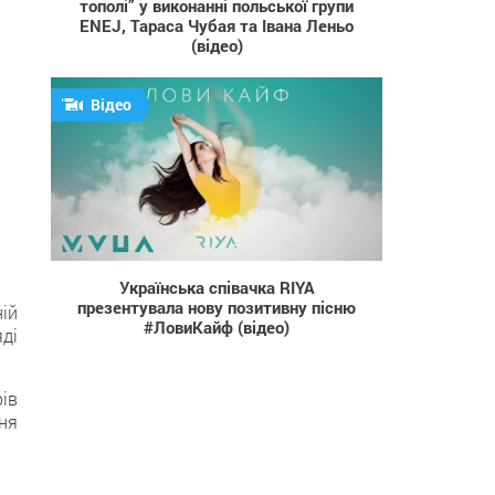
тополі” у виконанні польської групи
ENEJ, Тараса Чубая та Івана Леньо
(відео)
Відео
473
Українська співачка RIYA
презентувала нову позитивну пісню
ій
#ЛовиКайф (відео)
ді
ів
ня