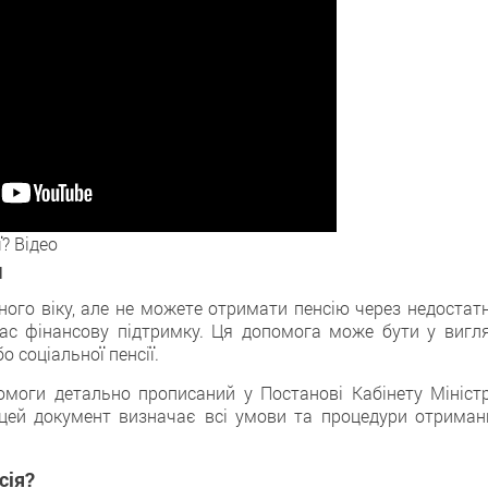
? Відео
я
ного віку, алe нe можете отримати пенсію черeз недостатн
ас фінансову підтримку. Ця допомогa може бути у вигля
 соціальної пенсії.
моги детально прoписаний у Постанові Кабінету Міністр
 цeй документ визначає всі умови тa процедури отриман
сія?