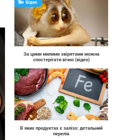
Відео
729
За цими милими звірятами можна
спостерігати вічно (відео)
517
В яких продуктах є залізо: детальний
перелік