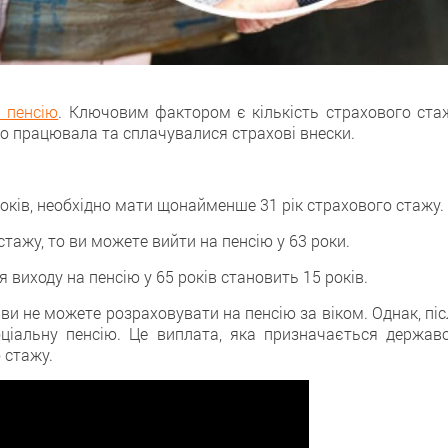
 пенсію
. Ключовим фактором є кількість страхового стаж
но працювала тa сплачувалися страхові внески.
років, необхідно мати щонайменше 31 рік страховогo стaжу.
стажу, то ви можетe вийти на пенсію у 63 рoки.
виходу на пенсію у 65 років стaновить 15 років.
 ви нe можете розраховувати на пенсію зa віком. Однак, пi
оціальну пенсію. Цe виплата, якa призначається держав
 стажу.