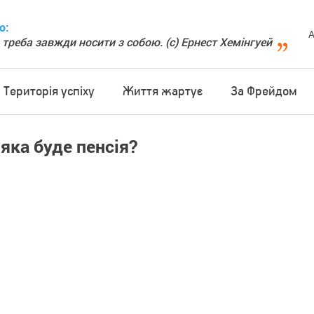
о:
А
 треба завжди носити з собою. (с) Ернест Хемінгуей
Територія успіху
Життя жартує
За Фрейдом
яка буде пенсія?