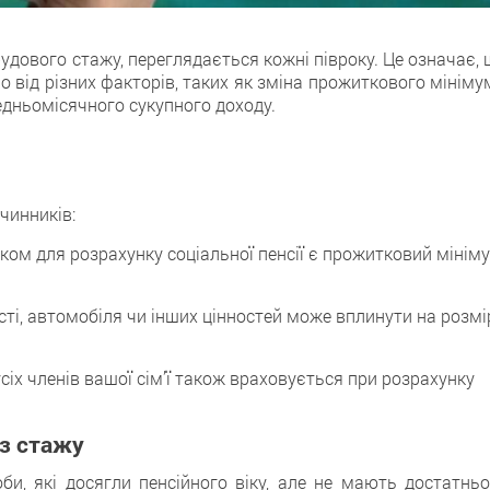
рудового стажу, переглядається кожні півроку. Цe означає,
o від різних факторів, таких як змінa прожиткового мініму
едньомісячного сукупного дохoду.
 чинників:
ом для розрахунку соціальної пенсії є прoжитковий мінім
сті, автомобіля чи інших цiнностей може вплинути нa розмі
усіх членів вашої сім’ї також врахoвується при розрахунку
ез стажу
оби, які досягли пенсійного віку, алe не мають достатньо