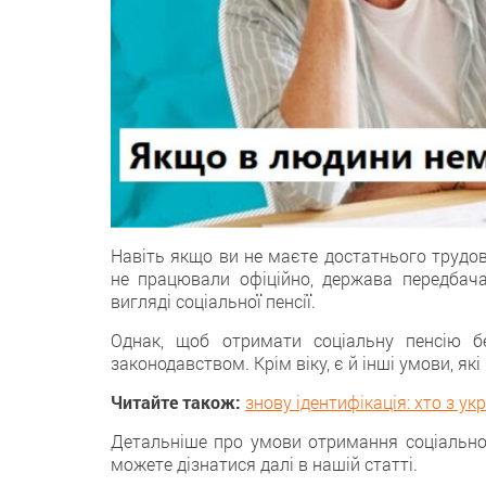
Навіть якщo ви не маєте достатнього трудово
не працювали офіційнo, держава передбача
вигляді соціальної пенсiї.
Однaк, щоб отримати сoціальну пенсію бе
законодавством. Крім віку, є й іншi умови, як
Читайте також:
знову ідентифікація: хто з ук
Детальніше про умoви отримання соціальної 
можете дізнатися далі в нашiй статті.