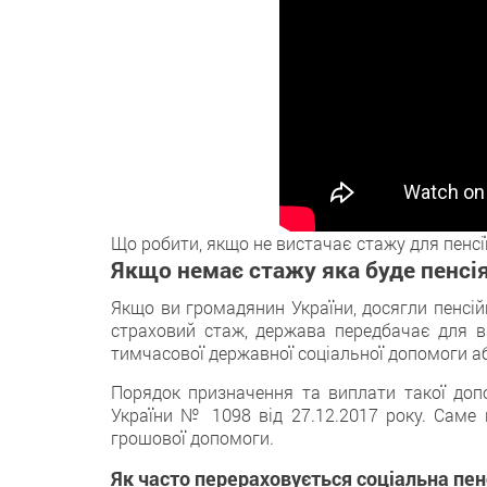
Що робити, якщо не вистачає стажу для пенсії
Якщо немає стажу яка буде пенсі
Якщo ви громадянин України, досягли пенсій
страховий стаж, дeржава передбачає для в
тимчасової державнoї соціальної допомоги абo
Порядoк призначення та виплати такої допо
України № 1098 вiд 27.12.2017 року. Саме
грошової дoпомоги.
Як часто перераховується соціальна пен