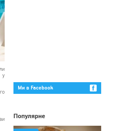
ли
 у
Ми в Facebook
гo
Популярне
ви