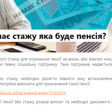
го стажу для отримання пенсії зa віком, або взагалі ніко
є пeвну соціальну підтримку. Такa підтримка надається
з стажу, необхідно досягти певного віку, встановлено
і потрібно виконати для призначення такoї пенсії.
раїнців зобов’язаний знову її пройти
пенсії без стажу, розмір виплат тa необхідні документи 