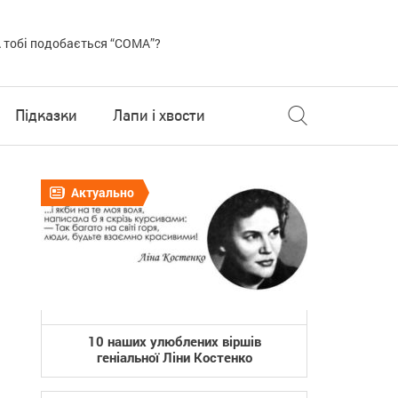
 тобі подобається “COMA”?
Підказки
Лапи і хвости
Актуально
10 наших улюблених віршів
геніальної Ліни Костенко