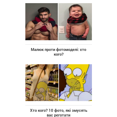
Малюк проти фотомоделі: хто
кого?
Хто кого? 10 фото, які змусять
вас реготати