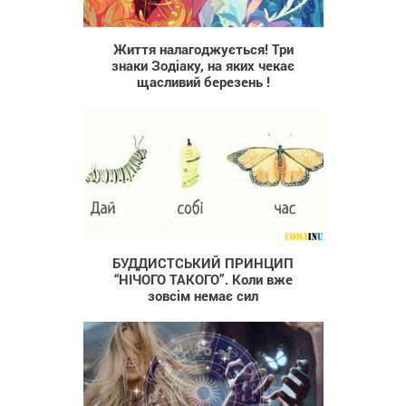
415
Життя налагоджується! Три
знаки Зодіаку, на яких чекає
щасливий березень !
1 098
БУДДИСТСЬКИЙ ПРИНЦИП
“НІЧОГО ТАКОГО”. Коли вже
зовсім немає сил