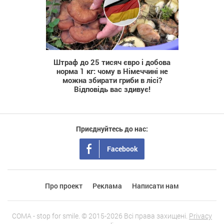
276
Штраф до 25 тисяч євро і добова
норма 1 кг: чому в Німеччині не
можна збирати гриби в лісі?
Відповідь вас здивує!
Приєднуйтесь до нас:
Facebook
Про проект
Реклама
Написати нам
COMA - stop for smile. © 2015-2026 Всі права захищені.
Privacy