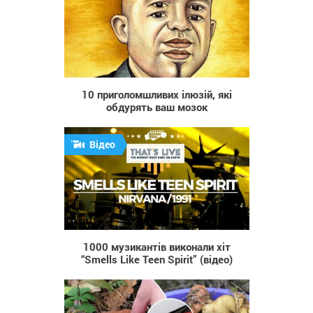
8 272
10 приголомшливих ілюзій, які
обдурять ваш мозок
Відео
1 163
1000 музикантів виконали хіт
“Smells Like Teen Spirit” (відео)