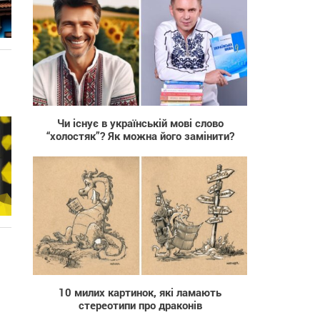
129
Чи існує в українській мові слово
“холостяк”? Як можна його замінити?
616
10 милих картинок, які ламають
стереотипи про драконів