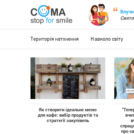
Влучн
Свято
Територія натхнення
Навколо світу
Як створити ідеальне меню
“‎Теп
для кафе: вибір продуктів та
вчит
стратегії закупівель
в
спрацю
про с