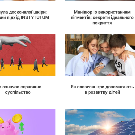
ула досконалої шкіри:
Манікюр із використанням
вий підхід INSTYTUTUM
пігментів: секрети ідеального
покриття
 означає справжнє
Як словесні ігри допомагають
суспільство
в розвитку дітей