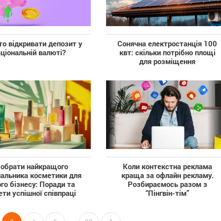
то відкривати депозит у
Сонячна електростанція 100
ціональній валюті?
квт: скільки потрібно площі
для розміщення
 обрати найкращого
Коли контекстна реклама
чальника косметики для
краща за офлайн рекламу.
го бізнесу: Поради та
Розбираємось разом з
ети успішної співпраці
“Пінгвін-тім”