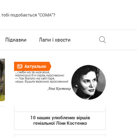
 тобі подобається “COMA”?
Підказки
Лапи і хвости
Актуально
10 наших улюблених віршів
геніальної Ліни Костенко