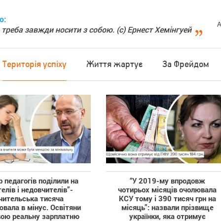
о:
А
 треба завжди носити з собою. (с) Ернест Хемінгуей
Територія успіху
Життя жартує
За Фрейдом
ер педагогів поділили на
“У 2019-му впродовж
елів і недовчителів”‎-
чотирьох місяців очолювала
чительська тисяча
КСУ тому і 390 тисяч грн на
вала в мінус. Освітяни
місяць”: назвали прізвище
вою реальну зарплатню
українки, яка отримує