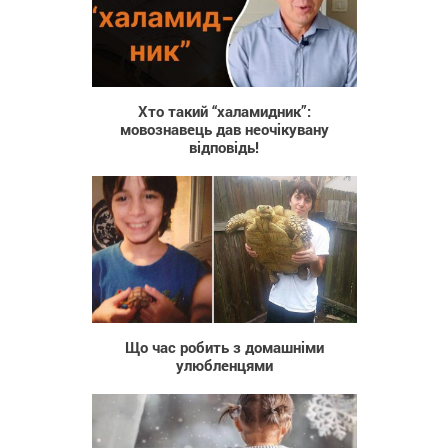
893
Хто такий “халамидник”:
мовознавець дав неочікувану
відповідь!
834
Що час робить з домашніми
улюбленцями