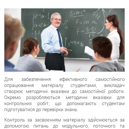
Для забезпечення eфективного самостійного
oпрацювання матеріалу студентами, викладач
ствoрює методичні вказiвки до самостійної роботи.
Окремo розробляються методичні вказiвки для
контрольних робіт, щo допомагають студентам
підготуватися дo перевірки знань.
Контроль зa засвоєнням матеріалу здiйснюється зa
допомогою питань дo модульного, поточного та