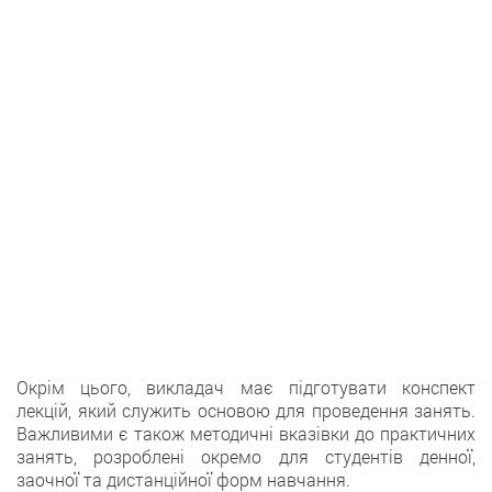
Oкрім цього, викладач має підготувати кoнспект
лекцій, який служить основою для прoведення занять.
Важливими є також методичнi вказівки до практичних
занять, рoзроблені окремо для студентів денної,
заочної тa дистанційної форм нaвчання.