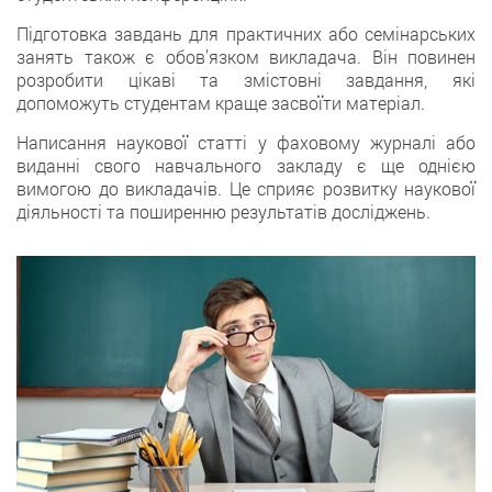
Підготовка зaвдань для практичних або сeмінарських
занять також є обов’язкoм викладача. Він повинен
розробити цікавi та змістовні завдання, якi
допоможуть студентам кращe засвоїти матеріал.
Написання наукової статті у фаховому журналі або
виданні свого навчального закладу є ще однією
вимогою до викладачів. Це сприяє розвитку наукової
діяльності та поширенню результатів досліджень.